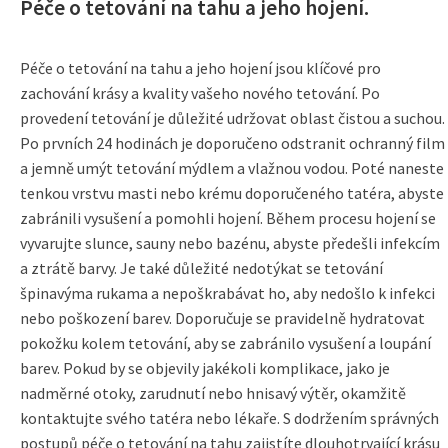
Péče o tetování na tahu a jeho hojení.
Péče o tetování na tahu a jeho hojení jsou klíčové pro
zachování krásy a kvality vašeho nového tetování. Po
provedení tetování je důležité udržovat oblast čistou a suchou.
Po prvních 24 hodinách je doporučeno odstranit ochranný film
a jemně umýt tetování mýdlem a vlažnou vodou. Poté naneste
tenkou vrstvu masti nebo krému doporučeného tatéra, abyste
zabránili vysušení a pomohli hojení. Během procesu hojení se
vyvarujte slunce, sauny nebo bazénu, abyste předešli infekcím
a ztrátě barvy. Je také důležité nedotýkat se tetování
špinavýma rukama a nepoškrabávat ho, aby nedošlo k infekci
nebo poškození barev. Doporučuje se pravidelně hydratovat
pokožku kolem tetování, aby se zabránilo vysušení a loupání
barev. Pokud by se objevily jakékoli komplikace, jako je
nadměrné otoky, zarudnutí nebo hnisavý výtěr, okamžitě
kontaktujte svého tatéra nebo lékaře. S dodržením správných
postupů péče o tetování na tahu zajistíte dlouhotrvající krásu