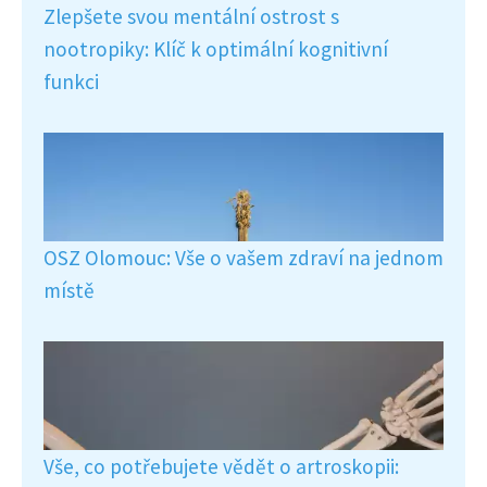
Zlepšete svou mentální ostrost s
nootropiky: Klíč k optimální kognitivní
funkci
OSZ Olomouc: Vše o vašem zdraví na jednom
místě
Vše, co potřebujete vědět o artroskopii: