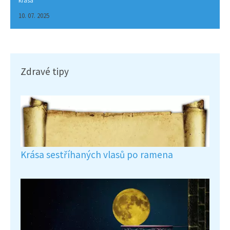
krása
10. 07. 2025
Zdravé tipy
Krása sestříhaných vlasů po ramena