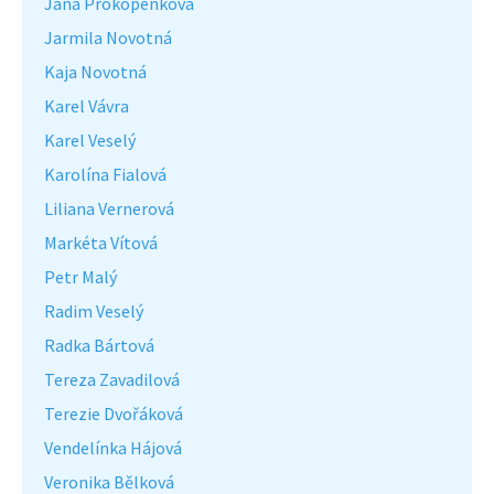
Jana Prokopenková
Jarmila Novotná
Kaja Novotná
Karel Vávra
Karel Veselý
Karolína Fialová
Liliana Vernerová
Markéta Vítová
Petr Malý
Radim Veselý
Radka Bártová
Tereza Zavadilová
Terezie Dvořáková
Vendelínka Hájová
Veronika Bělková