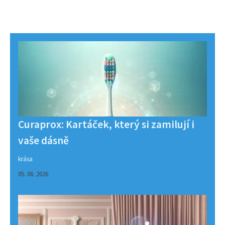
Curaprox: Kartáček, který si zamilují i
vaše dásně
krása
05. 06. 2026