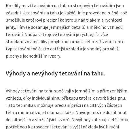
Rozdíly mezi tatováním na tahu a strojovým tetováním jsou
zásadní. U tatování na tahu je každá linie provedena ručně, což
umožňuje tatérovi precizní kontrolu nad tlakem a rychlostí
jehly. Tím se dosahuje jemnějších detailů a měkčího vzhledu
tetování. Naopak strojové tetování je rychlejší a více
standardizované díky pohybu automatického zařízení. Tento
typ tetování má často ostřejší vzhled a je vhodný pro větší
plochy s jednoduššími vzory.
Výhody a nevýhody tetování na tahu.
Výhody tetování na tahu spočívají v jemnějším a přirozenějším
vzhledu, díky individuálnímu přístupu tatéra k tvorbě designu.
Tato technika umožňuje precizní práci i na citlivých částech
těla a minimalizuje traumata kůže. Navíc je možné dosáhnout
detailnějších a složitějších vzorů. Nevýhody zahrnují delší dobu
potřebnou k provedení tetování a vyšší náklady kvůli ruční