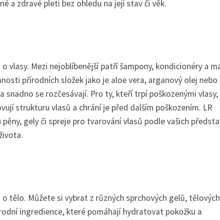
a zdravé pleti bez ohledu na její stav či věk.
 o vlasy. Mezi nejoblíbenější patří šampony, kondicionéry a m
mnosti přírodních složek jako je aloe vera, arganový olej nebo
 snadno se rozčesávají. Pro ty, kteří trpí poškozenými vlasy, 
vují strukturu vlasů a chrání je před dalším poškozením. LR
pěny, gely či spreje pro tvarování vlasů podle vašich předsta
života.
 o tělo. Můžete si vybrat z různých sprchových gelů, tělových
rodní ingredience, které pomáhají hydratovat pokožku a