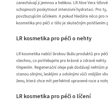
zanechávají ji jemnou a hebkou. LR Aloe Vera tělov
schopnosti poskytnout intenzivní hydrataci. Pro ty, k
povzbuzujícím účinkem. A pokud hledáte něco pro rel
kosmetika pro péči o tělo je skutečným potěšením p
LR kosmetika pro péči o nehty
LR kosmetika nabízí širokou škálu produktů pro péči
všechno, co potřebujete pro krásné a zdravé nehty. Z
třepením. Regenerační oleje pak dodávají nehtům p
stanou silnými, lesklými a odolnými vůči vnějším vl
ženu, která chce mít perfektně upravené ruce a nohy
LR kosmetika pro péči o líčení