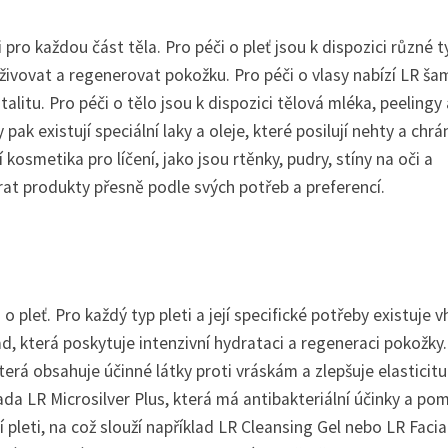
pro každou část těla. Pro péči o pleť jsou k dispozici různé t
živovat a regenerovat pokožku. Pro péči o vlasy nabízí LR ša
talitu. Pro péči o tělo jsou k dispozici tělová mléka, peelingy 
ak existují speciální laky a oleje, které posilují nehty a chrán
osmetika pro líčení, jako jsou rtěnky, pudry, stíny na oči a
rat produkty přesně podle svých potřeb a preferencí.
o pleť. Pro každý typ pleti a její specifické potřeby existuje 
ad, která poskytuje intenzivní hydrataci a regeneraci pokožky.
terá obsahuje účinné látky proti vráskám a zlepšuje elasticitu
řada LR Microsilver Plus, která má antibakteriální účinky a po
 pleti, na což slouží například LR Cleansing Gel nebo LR Facia