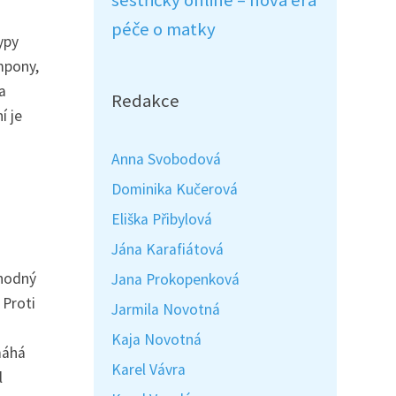
sestřičky online – nová éra
péče o matky
ypy
mpony,
a
Redakce
í je
Anna Svobodová
Dominika Kučerová
Eliška Přibylová
Jána Karafiátová
vhodný
Jana Prokopenková
 Proti
Jarmila Novotná
Kaja Novotná
máhá
Karel Vávra
l