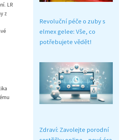
ní. LR
y z
Revoluční péče o zuby s
elmex gelee: Vše, co
avé
potřebujete vědět!
tika
okému
Zdraví: Zavolejte porodní