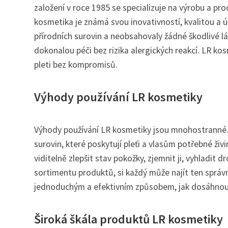
založení v roce 1985 se specializuje na výrobu a prode
kosmetika je známá svou inovativností, kvalitou a ú
přírodních surovin a neobsahovaly žádné škodlivé lá
dokonalou péči bez rizika alergických reakcí. LR kos
pleti bez kompromisů.
Výhody používání LR kosmetiky
Výhody používání LR kosmetiky jsou mnohostranné. 
surovin, které poskytují pleťi a vlasům potřebné ž
viditelně zlepšit stav pokožky, zjemnit ji, vyhladit
sortimentu produktů, si každý může najít ten správný
jednoduchým a efektivním způsobem, jak dosáhnout
Široká škála produktů LR kosmetiky