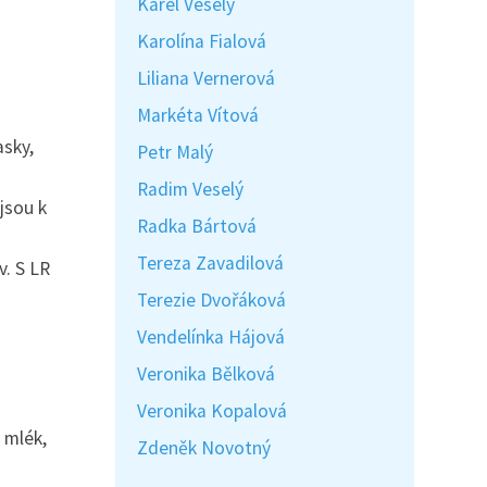
Karel Veselý
Karolína Fialová
Liliana Vernerová
Markéta Vítová
asky,
Petr Malý
Radim Veselý
jsou k
Radka Bártová
Tereza Zavadilová
v. S LR
Terezie Dvořáková
Vendelínka Hájová
Veronika Bělková
Veronika Kopalová
 mlék,
Zdeněk Novotný