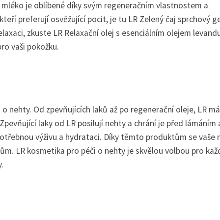
é mléko je oblíbené díky svým regeneračním vlastnostem a
teří preferují osvěžující pocit, je tu LR Zelený čaj sprchový ge
axaci, zkuste LR Relaxační olej s esenciálním olejem levandu
ro vaši pokožku.
 o nehty. Od zpevňujících laků až po regenerační oleje, LR má
pevňující laky od LR posilují nehty a chrání je před lámáním 
otřebnou výživu a hydrataci. Díky těmto produktům se vaše 
ivům. LR kosmetika pro péči o nehty je skvělou volbou pro ka
.