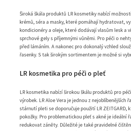
Široká škála produktů LR kosmetiky nabízí možnosti 
krémů, séra a masky, které pomáhají hydratovat, vy
kondicionéry a oleje, které dodávají vlasům lesk a vi
sprchové gely s příjemnými vůněmi. Pro péči o nehty p
před lámáním. A nakonec pro dokonalý vzhled slouží k
řasenky. S tak širokým sortimentem je možné si vyb
LR kosmetika pro péči o pleť
LR kosmetika nabízí širokou škálu produktů pro péči 
výrobek. LR Aloe Vera je jednou z nejoblíbenějších ř
stárnutí pleti se doporučuje použití LR ZEITGARD, k
pokožky. Pro problematickou pleť s akné je ideální 
redukovat záněty. Důležité je také pravidelné čištění