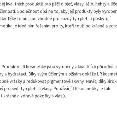
j kvalitních produktů pro péči o pleť, vlasy, tělo, nehty a líče
činností. Společnost dbá na to, aby její produkty byly vyroben
tky. Díky tomu jsou vhodné pro každý typ pleti a poskytují
metika je ideálním řešením pro ty, kteří touží po krásné a zdr
Produkty LR kosmetiky jsou vyrobeny z kvalitních přírodních
iviny a hydrataci. Díky svým účinným složkám dokáže LR kosme
 drobné vrásky a redukovat pigmentové skvrny. Navíc, díky šir
 pro svůj typ pleti či vlasy. Používání LR kosmetiky je tak
 krásné a zdravé pokožky a vlasů.