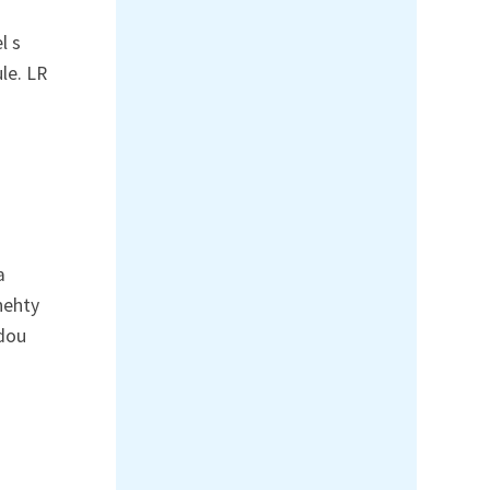
l s
le. LR
a
nehty
ždou