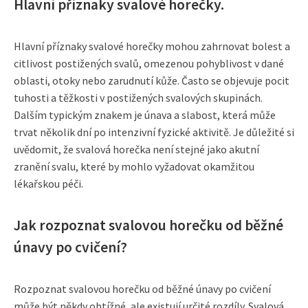
Hlavní příznaky svalové horečky.
Hlavní příznaky svalové horečky mohou zahrnovat bolest a
citlivost postižených svalů, omezenou pohyblivost v dané
oblasti, otoky nebo zarudnutí kůže. Často se objevuje pocit
tuhosti a těžkosti v postižených svalových skupinách.
Dalším typickým znakem je únava a slabost, která může
trvat několik dní po intenzivní fyzické aktivitě. Je důležité si
uvědomit, že svalová horečka není stejné jako akutní
zranění svalu, které by mohlo vyžadovat okamžitou
lékařskou péči.
Jak rozpoznat svalovou horečku od běžné
únavy po cvičení?
Rozpoznat svalovou horečku od běžné únavy po cvičení
může být někdy obtížné, ale existují určité rozdíly. Svalová