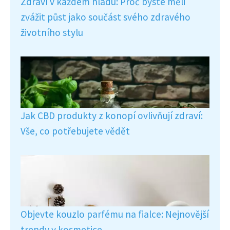
Zdraví v každém hladu: Proč byste měli
zvážit půst jako součást svého zdravého
životního stylu
Jak CBD produkty z konopí ovlivňují zdraví:
Vše, co potřebujete vědět
Objevte kouzlo parfému na fialce: Nejnovější
trendy v kosmetice