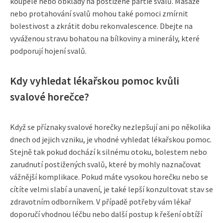
koupele nebo obklady na postižené partie svalů. Masáže
nebo protahování svalů mohou také pomoci zmírnit
bolestivost a zkrátit dobu rekonvalescence. Dbejte na
vyváženou stravu bohatou na bílkoviny a minerály, které
podporují hojení svalů.
Kdy vyhledat lékařskou pomoc kvůli
svalové horečce?
Když se příznaky svalové horečky nezlepšují ani po několika
dnech od jejich vzniku, je vhodné vyhledat lékařskou pomoc.
Stejně tak pokud dochází k silnému otoku, bolestem nebo
zarudnutí postižených svalů, které by mohly naznačovat
vážnější komplikace. Pokud máte vysokou horečku nebo se
cítíte velmi slabí a unavení, je také lepší konzultovat stav se
zdravotním odborníkem. V případě potřeby vám lékař
doporučí vhodnou léčbu nebo další postup k řešení obtíží