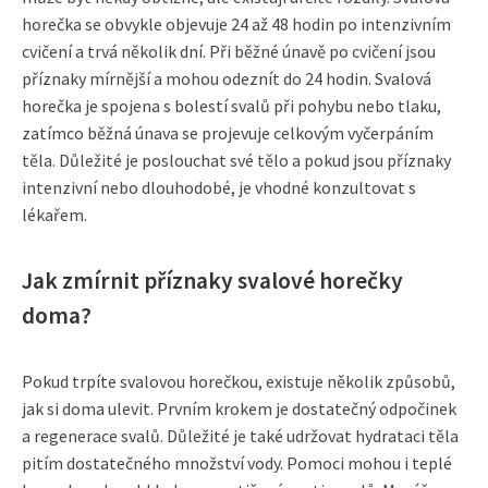
horečka se obvykle objevuje 24 až 48 hodin po intenzivním
cvičení a trvá několik dní. Při běžné únavě po cvičení jsou
příznaky mírnější a mohou odeznít do 24 hodin. Svalová
horečka je spojena s bolestí svalů při pohybu nebo tlaku,
zatímco běžná únava se projevuje celkovým vyčerpáním
těla. Důležité je poslouchat své tělo a pokud jsou příznaky
intenzivní nebo dlouhodobé, je vhodné konzultovat s
lékařem.
Jak zmírnit příznaky svalové horečky
doma?
Pokud trpíte svalovou horečkou, existuje několik způsobů,
jak si doma ulevit. Prvním krokem je dostatečný odpočinek
a regenerace svalů. Důležité je také udržovat hydrataci těla
pitím dostatečného množství vody. Pomoci mohou i teplé