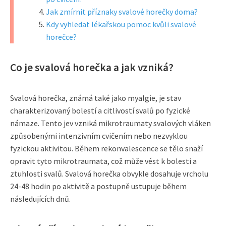
Jak zmírnit příznaky svalové horečky doma?
Kdy vyhledat lékařskou pomoc kvůli svalové
horečce?
Co je svalová horečka a jak vzniká?
Svalová horečka, známá také jako myalgie, je stav
charakterizovaný bolestí a citlivostí svalů po fyzické
námaze. Tento jev vzniká mikrotraumaty svalových vláken
způsobenými intenzivním cvičením nebo nezvyklou
fyzickou aktivitou. Během rekonvalescence se tělo snaží
opravit tyto mikrotraumata, což může vést k bolesti a
ztuhlosti svalů. Svalová horečka obvykle dosahuje vrcholu
24-48 hodin po aktivitě a postupně ustupuje během
následujících dnů.