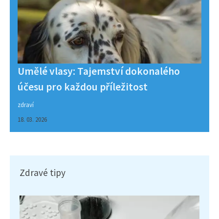
Umělé vlasy: Tajemství dokonalého
účesu pro každou příležitost
zdraví
18. 03. 2026
Zdravé tipy