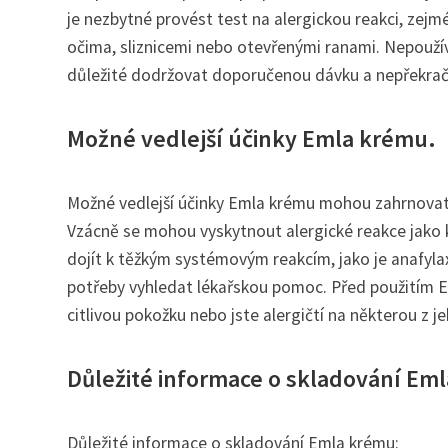
je nezbytné provést test na alergickou reakci, zejm
očima, sliznicemi nebo otevřenými ranami. Nepouží
důležité dodržovat doporučenou dávku a nepřekračo
Možné vedlejší účinky Emla krému.
Možné vedlejší účinky Emla krému mohou zahrnovat 
Vzácně se mohou vyskytnout alergické reakce jako 
dojít k těžkým systémovým reakcím, jako je anafylax
potřeby vyhledat lékařskou pomoc. Před použitím 
citlivou pokožku nebo jste alergičtí na některou z je
Důležité informace o skladování Em
Důležité informace o skladování Emla krému: