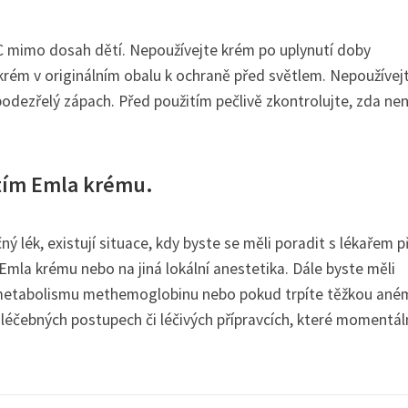
°C mimo dosah dětí. Nepoužívejte krém po uplynutí doby
krém v originálním obalu k ochraně před světlem. Nepoužívej
dezřelý zápach. Před použitím pečlivě zkontrolujte, zda nen
itím Emla krému.
lék, existují situace, kdy byste se měli poradit s lékařem p
 Emla krému nebo na jiná lokální anestetika. Dále byste měli
 metabolismu methemoglobinu nebo pokud trpíte těžkou anémi
h léčebných postupech či léčivých přípravcích, které momentá