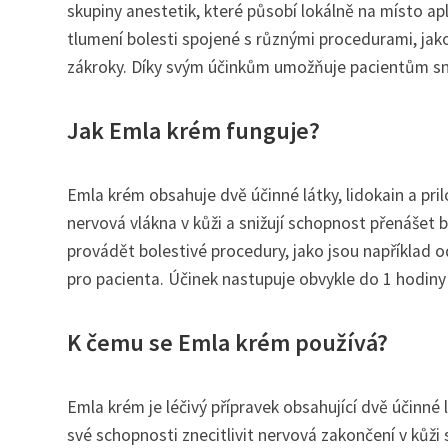
skupiny anestetik, které působí lokálně na místo apl
tlumení bolesti spojené s různými procedurami, jako
zákroky. Díky svým účinkům umožňuje pacientům sná
Jak Emla krém funguje?
Emla krém obsahuje dvě účinné látky, lidokain a prilo
nervová vlákna v kůži a snižují schopnost přenáše
provádět bolestivé procedury, jako jsou například
pro pacienta. Účinek nastupuje obvykle do 1 hodiny p
K čemu se Emla krém používá?
Emla krém je léčivý přípravek obsahující dvě účinné l
své schopnosti znecitlivit nervová zakončení v kůži