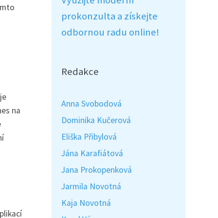
Využijte moderní
ímto
prokonzulta a získejte
odbornou radu online!
Redakce
je
Anna Svobodová
nes na
Dominika Kučerová
e
Eliška Přibylová
ní
Jána Karafiátová
Jana Prokopenková
Jarmila Novotná
Kaja Novotná
plikací