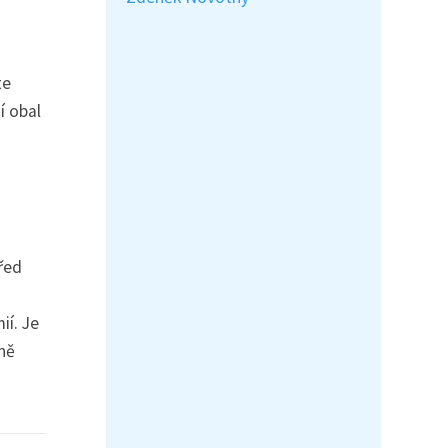
te
í obal
řed
í. Je
lně