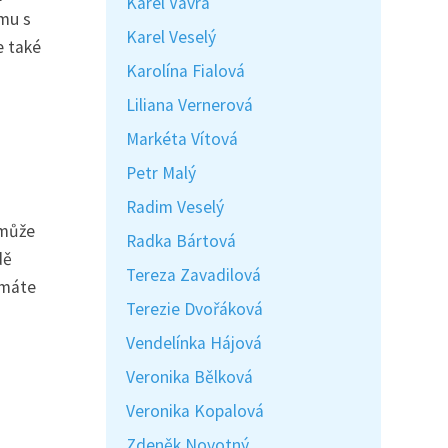
Karel Vávra
ému s
Karel Veselý
e také
Karolína Fialová
Liliana Vernerová
Markéta Vítová
Petr Malý
Radim Veselý
 může
Radka Bártová
dě
Tereza Zavadilová
 máte
Terezie Dvořáková
Vendelínka Hájová
Veronika Bělková
Veronika Kopalová
Zdeněk Novotný