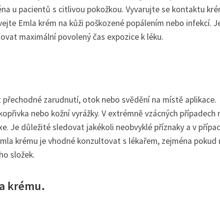
éna u pacientů s citlivou pokožkou. Vyvarujte se kontaktu kr
vejte Emla krém na kůži poškozené popálením nebo infekcí. J
vat maximální povolený čas expozice k léku.
přechodné zarudnutí, otok nebo svědění na místě aplikace.
kopřivka nebo kožní vyrážky. V extrémně vzácných případech
e. Je důležité sledovat jakékoli neobvyklé příznaky a v přípa
Emla krému je vhodné konzultovat s lékařem, zejména pokud
ho složek.
la krému.