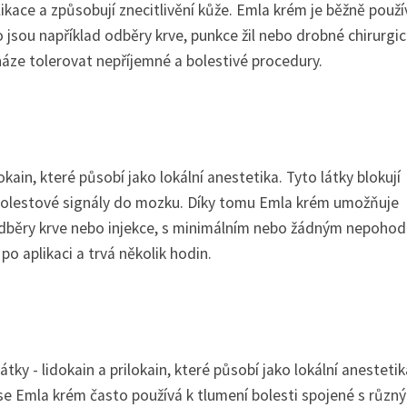
ikace a způsobují znecitlivění kůže. Emla krém je běžně použí
 jsou například odběry krve, punkce žil nebo drobné chirurgi
ze tolerovat nepříjemné a bolestivé procedury.
kain, které působí jako lokální anestetika. Tyto látky blokují
t bolestové signály do mozku. Díky tomu Emla krém umožňuje
 odběry krve nebo injekce, s minimálním nebo žádným nepohod
o aplikaci a trvá několik hodin.
átky - lidokain a prilokain, které působí jako lokální anestetik
 se Emla krém často používá k tlumení bolesti spojené s různ