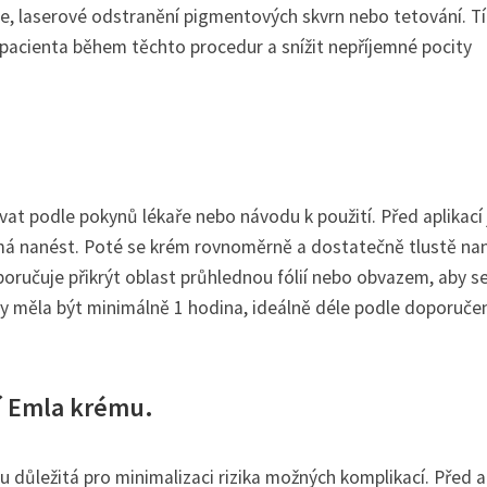
kce, laserové odstranění pigmentových skvrn nebo tetování. T
acienta během těchto procedur a snížit nepříjemné pocity
at podle pokynů lékaře nebo návodu k použití. Před aplikací 
má nanést. Poté se krém rovnoměrně a dostatečně tlustě na
oručuje přikrýt oblast průhlednou fólií nebo obvazem, aby s
y měla být minimálně 1 hodina, ideálně déle podle doporuče
í Emla krému.
 důležitá pro minimalizaci rizika možných komplikací. Před a