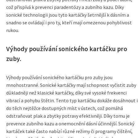
což přispívá k prevenci paradentózy a zubního kazu. Díky
sonické technologii jsou tyto kartáčky šetrnější k dásním a
snadno se ovládají i pro ty, kteří mají omezenou pohyblivost
rukou.
Výhody používání sonického kartáčku pro
zuby.
Výhody používání sonického kartáčku pro zuby jsou
mnohostranné. Sonické kartáčky mají schopnost vyčistit zuby
důkladněji než klasické kartáčky, díky své vysoké frekvenci
vibrací a pohybu štětin. Tento typ kartáčku dokáže dosáhnout i
do těch nejtěžce dostupných míst v ústech, což pomáhá
odstraňovat plak a zbytky potravy efektivněji. Díky tomu je
prevence zubního kazu a onemocnění dásní účinnější. Sonický
kartáček také často nabízí různé režimy či programy čištění,