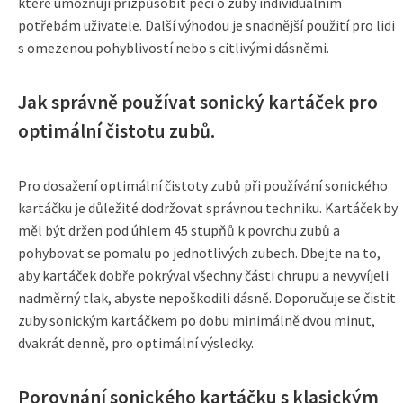
které umožňují přizpůsobit péči o zuby individuálním
potřebám uživatele. Další výhodou je snadnější použití pro lidi
s omezenou pohyblivostí nebo s citlivými dásněmi.
Jak správně používat sonický kartáček pro
optimální čistotu zubů.
Pro dosažení optimální čistoty zubů při používání sonického
kartáčku je důležité dodržovat správnou techniku. Kartáček by
měl být držen pod úhlem 45 stupňů k povrchu zubů a
pohybovat se pomalu po jednotlivých zubech. Dbejte na to,
aby kartáček dobře pokrýval všechny části chrupu a nevyvíjeli
nadměrný tlak, abyste nepoškodili dásně. Doporučuje se čistit
zuby sonickým kartáčkem po dobu minimálně dvou minut,
dvakrát denně, pro optimální výsledky.
Porovnání sonického kartáčku s klasickým