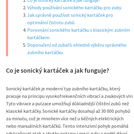
Co je sonický kartáček a jak funguje?
Výhody používání sonického kartáčku pro zuby.
Jak správně používat sonický kartáček pro
optimální čistotu zubů.
Porovnání sonického kartáčku s klasickým zubním
kartáčkem.
Doporučení od zubařů ohledně výběru správného
zubního kartáčku.
Co je sonický kartáček a jak funguje?
Sonický kartáček je moderní typ zubního kartáčku, který
pracuje na principu vysokofrekvenčních vibrací a zvukových vln.
Tyto vibrace a pulzace umožňují důkladnější čištění zubů než
klasické kartáčky. Sonické kartáčky dosahují až 30 000 pohybů
za minutu, což je mnohem více než u běžných elektrických
nebo manuálních kartáčků. Tento intenzivní pohyb pomáhá
odstraňovat plak a zbytky potravy i mezi zuby a podél dásní,