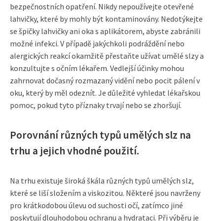
bezpečnostních opatření. Nikdy nepoužívejte otevřené
lahvičky, které by mohly být kontaminovány. Nedotýkejte
se špičky lahvičky ani oka s aplikátorem, abyste zabránili
možné infekci. V případě jakýchkoli podráždění nebo
alergických reakcí okamžitě přestaňte užívat umělé slzy a
konzultujte s očním lékařem. Vedlejší účinky mohou
zahrnovat dočasný rozmazaný vidění nebo pocit pálení v
oku, který by měl odeznít. Je důležité vyhledat lékařskou
pomoc, pokud tyto příznaky trvají nebo se zhoršují.
Porovnání různých typů umělých slz na
trhu a jejich vhodné použití.
Na trhu existuje široká škála různých typů umělých slz,
které se liší složením a viskozitou. Některé jsou navrženy
pro krátkodobou úlevu od suchosti očí, zatímco jiné
poskytují dlouhodobou ochranu a hydrataci. Při výběru je