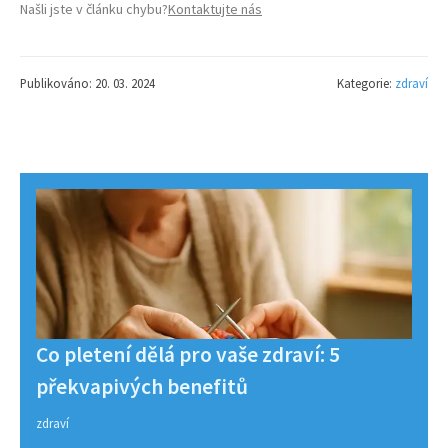
Našli jste v článku chybu?
Kontaktujte nás
Publikováno: 20. 03. 2024
Kategorie:
zdraví
Co pletení dělá pro vaše zdraví: 5
překvapivých benefitů
zdraví