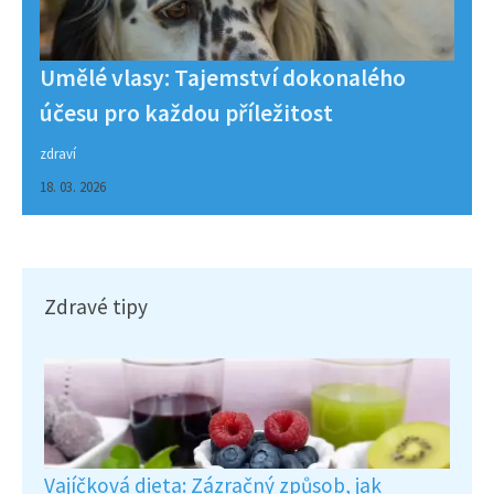
Umělé vlasy: Tajemství dokonalého
účesu pro každou příležitost
zdraví
18. 03. 2026
Zdravé tipy
Vajíčková dieta: Zázračný způsob, jak