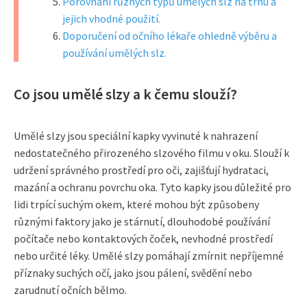
Porovnání různých typů umělých slz na trhu a
jejich vhodné použití.
Doporučení od očního lékaře ohledně výběru a
používání umělých slz.
Co jsou umělé slzy a k čemu slouží?
Umělé slzy jsou speciální kapky vyvinuté k nahrazení
nedostatečného přirozeného slzového filmu v oku. Slouží k
udržení správného prostředí pro oči, zajišťují hydrataci,
mazání a ochranu povrchu oka. Tyto kapky jsou důležité pro
lidi trpící suchým okem, které mohou být způsobeny
různými faktory jako je stárnutí, dlouhodobé používání
počítače nebo kontaktových čoček, nevhodné prostředí
nebo určité léky. Umělé slzy pomáhají zmírnit nepříjemné
příznaky suchých očí, jako jsou pálení, svědění nebo
zarudnutí očních bělmo.