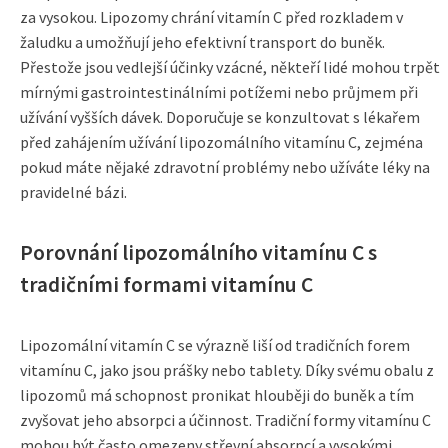
za vysokou. Lipozomy chrání vitamín C před rozkladem v
žaludku a umožňují jeho efektivní transport do buněk.
Přestože jsou vedlejší účinky vzácné, někteří lidé mohou trpět
mírnými gastrointestinálními potížemi nebo průjmem při
užívání vyšších dávek. Doporučuje se konzultovat s lékařem
před zahájením užívání lipozomálního vitamínu C, zejména
pokud máte nějaké zdravotní problémy nebo užíváte léky na
pravidelné bázi.
Porovnání lipozomálního vitamínu C s
tradičními formami vitamínu C
Lipozomální vitamín C se výrazně liší od tradičních forem
vitamínu C, jako jsou prášky nebo tablety. Díky svému obalu z
lipozomů má schopnost pronikat hlouběji do buněk a tím
zvyšovat jeho absorpci a účinnost. Tradiční formy vitamínu C
mohou být často omezeny střevní absorpcí a vysokými