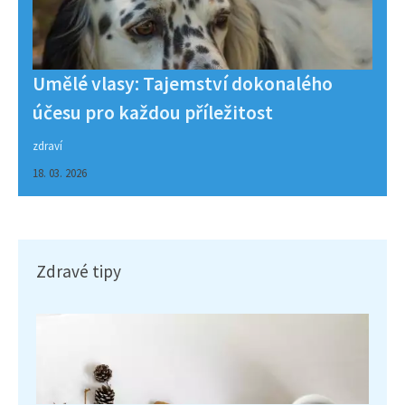
Umělé vlasy: Tajemství dokonalého
účesu pro každou příležitost
zdraví
18. 03. 2026
Zdravé tipy