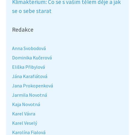
Klimakterium: Co se s vaším tělem děje a jak
se o sebe starat
Redakce
Anna Svobodová
Dominika Kučerová
Eliška Přibylová
Jána Karafiátová
Jana Prokopenková
Jarmila Novotná
Kaja Novotná
Karel Vávra
Karel Veselý
Karolína Fialová