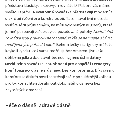
představa klasických kovových rovnátek? Pak pro vás máme
skvělou zprávu!
Neviditelná rovnátka představují moderní a
diskrétní řešení pro korekci zubů.
Tato inovativní metoda
využívá sérii průhledných, na míru vyrobených alignerů, které
jemně posouvají vaše zuby do požadované polohy.
Neviditelná
rovnátka jsou prakticky neznatelná, takže se nemusíte obávat
nepříjemných pohledů okolí.
Během léčby si alignery můžete
kdykoli vyndat, což vám umožňuje bez omezení jíst vaše
oblíbená jídla a dodržovat běžnou hygienu ústní dutiny.
Neviditelná rovnátka jsou vhodná pro dospělé i teenagery,
kteří touží po krásném úsměvu bez kompromisů.
Díky svému
komfortu a diskrétnosti se stávají stále populárnější volbou
pro ty, kteří chtějí dosáhnout dokonalého úsměvu bez
zbytečných omezení.
Péče o dásně: Zdravé dásně