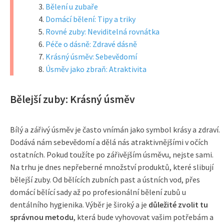
Bělení u zubaře
Domácí bělení: Tipy a triky
Rovné zuby: Neviditelná rovnátka
Péče o dásně: Zdravé dásně
Krásný úsměv: Sebevědomí
Úsměv jako zbraň: Atraktivita
Bělejší zuby: Krásný úsměv
Bílý a zářivý úsměv je často vnímán jako symbol krásy a zdraví.
Dodává nám sebevědomí a dělá nás atraktivnějšími v očích
ostatních. Pokud toužíte po zářivějším úsměvu, nejste sami.
Na trhu je dnes nepřeberné množství produktů, které slibují
bělejší zuby. Od bělících zubních past a ústních vod, přes
domácí bělící sady až po profesionální bělení zubů u
dentálního hygienika. Výběr je široký a je
důležité zvolit tu
správnou metodu
, která bude vyhovovat vašim potřebám a