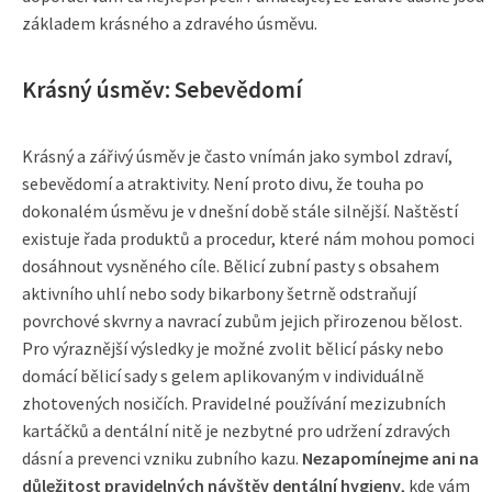
základem krásného a zdravého úsměvu.
Krásný úsměv: Sebevědomí
Krásný a zářivý úsměv je často vnímán jako symbol zdraví,
sebevědomí a atraktivity. Není proto divu, že touha po
dokonalém úsměvu je v dnešní době stále silnější. Naštěstí
existuje řada produktů a procedur, které nám mohou pomoci
dosáhnout vysněného cíle. Bělicí zubní pasty s obsahem
aktivního uhlí nebo sody bikarbony šetrně odstraňují
povrchové skvrny a navrací zubům jejich přirozenou bělost.
Pro výraznější výsledky je možné zvolit bělicí pásky nebo
domácí bělicí sady s gelem aplikovaným v individuálně
zhotovených nosičích. Pravidelné používání mezizubních
kartáčků a dentální nitě je nezbytné pro udržení zdravých
dásní a prevenci vzniku zubního kazu.
Nezapomínejme ani na
důležitost pravidelných návštěv dentální hygieny
, kde vám