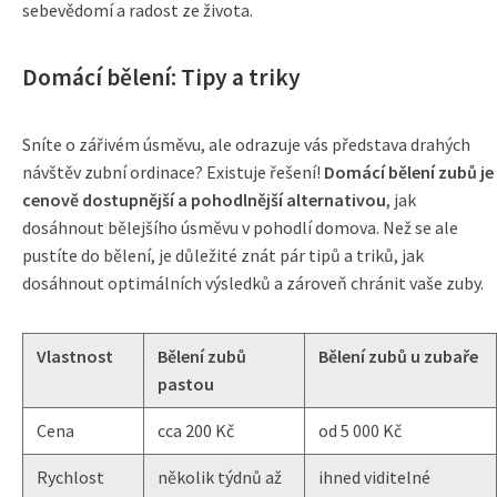
sebevědomí a radost ze života.
Domácí bělení: Tipy a triky
Sníte o zářivém úsměvu, ale odrazuje vás představa drahých
návštěv zubní ordinace? Existuje řešení!
Domácí bělení zubů je
cenově dostupnější a pohodlnější alternativou
, jak
dosáhnout bělejšího úsměvu v pohodlí domova. Než se ale
pustíte do bělení, je důležité znát pár tipů a triků, jak
dosáhnout optimálních výsledků a zároveň chránit vaše zuby.
Vlastnost
Bělení zubů
Bělení zubů u zubaře
pastou
Cena
cca 200 Kč
od 5 000 Kč
Rychlost
několik týdnů až
ihned viditelné