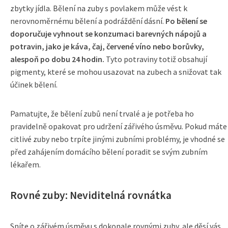
zbytky jídla. Bělení na zuby s povlakem může vést k
nerovnoměrnému bělení a podráždění dásní.
Po bělení se
doporučuje vyhnout se konzumaci barevných nápojů a
potravin, jako je káva, čaj, červené víno nebo borůvky,
alespoň po dobu 24 hodin.
Tyto potraviny totiž obsahují
pigmenty, které se mohou usazovat na zubech a snižovat tak
účinek bělení.
Pamatujte, že bělení zubů není trvalé a je potřeba ho
pravidelně opakovat pro udržení zářivého úsměvu. Pokud máte
citlivé zuby nebo trpíte jinými zubními problémy, je vhodné se
před zahájením domácího bělení poradit se svým zubním
lékařem.
Rovné zuby: Neviditelná rovnátka
Sníte o zářivém úsměvu s dokonale rovnými zuby, ale děsí vás