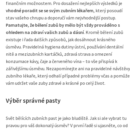
finančním možnostem. Pro dosažení nejlepších výsledků je
vhodné poradit se se svým zubním lékařem
, který posoudí
stav vašeho chrupu a doporučí vám nejvhodnější postup.
Pamatujte, že bělení zubů by mělo být vždy prováděno s
ohledem na zdraví vašich zubů a dásní
. Kromě bělení zubů
existuje i řada dalších způsobů, jak dosáhnout krásného
úsměvu. Pravidelná hygiena dutiny ústní, používání dentální
nitě a mezizubních kartáčků, zdravá strava a omezení
konzumace kávy, čaje a červeného vína – to vše přispívá k
zářivějšímu úsměvu. Nezapomínejte ani na pravidelné návštěvy
zubního lékaře, který odhalí případné problémy včas a pomůže
vám udržet vaše zuby zdravé a krásné po celý život.
Výběr správné pasty
Svět bělících zubních past je jako bludiště. Jak si ale vybrat tu
pravou pro váš dokonalý úsměv? V první řadě si ujasněte, co od