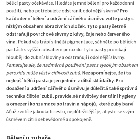
bělící pasty očekáváte. Hledáte jemné bělení pro každodenní
použití, nebo potřebujete odstranit odolnější skvrny?
Pro
každodenní bělení a udržení zářivého úsměvu volte pasty s
nízkým obsahem abrazivních složek. Tyto pasty šetrně
odstraňují povrchové skvrny z kávy, čaje nebo červeného
vína.
Pokud vás trápí silnější pigmentace, sáhněte po bělících
pastách s vyšším obsahem peroxidu. Tyto pasty pronikají
hlouběji do zubní skloviny a odstraňují i odolnější skvrny.
Pamatujte ale, že nadměrné používání past s vysokým obsahem
peroxidu může vést k citlivosti zubů.
Nezapomínejte, že i ta
nejlepší bělící pasta je jen jedním z dílků skládačky. Pro
dosažení a udržení zářivého úsměvu je důležitá také správná
technika čištění zubů, pravidelné návštěvy dentální hygieny
a omezení konzumace potravin a nápojů, které zuby barví.
Ať už zvolíte jakoukoli cestu, nejdůležitější je, abyste se svým
úsměvem cítili sebevědomě a spokojeně.
Bělení u zubaře