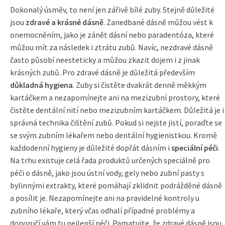
Dokonalý úsměv, to není jen zářivě bílé zuby. Stejně důležité
jsou
zdravé a krásné dásně
. Zanedbané dásně můžou vést k
onemocněním, jako je zánět dásní nebo paradentóza, které
můžou mít za následek i ztrátu zubů. Navíc, nezdravé dásně
často působí neesteticky a můžou zkazit dojem i z jinak
krásných zubů. Pro zdravé dásně je důležitá především
důkladná hygiena
. Zuby si čistěte dvakrát denně měkkým
kartáčkem a nezapomínejte ani na mezizubní prostory, které
čistěte dentální nití nebo mezizubním kartáčkem. Důležitá je i
správná technika čištění zubů. Pokud si nejste jistí, poraďte se
se svým zubním lékařem nebo dentální hygienistkou. Kromě
každodenní hygieny je důležité dopřát dásním i
speciální péči
.
Na trhu existuje celá řada produktů určených speciálně pro
péči o dásně, jako jsou ústní vody, gely nebo zubní pasty s
bylinnými extrakty, které pomáhají zklidnit podrážděné dásně
a posílit je. Nezapomínejte ani na pravidelné kontroly u
zubního lékaře, který včas odhalí případné problémy a
doporučí vám tu nejlepší péči. Pamatujte, že zdravé dásně jsou