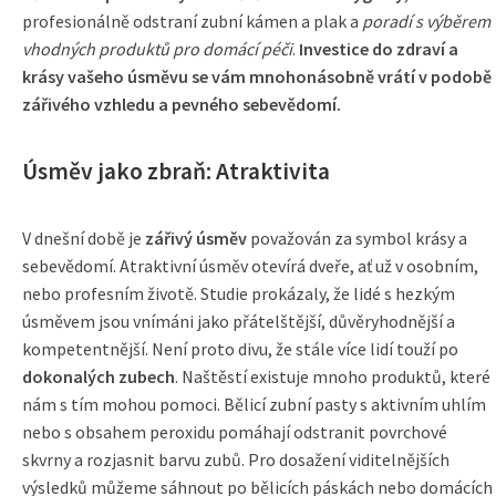
profesionálně odstraní zubní kámen a plak a
poradí s výběrem
vhodných produktů pro domácí péči
.
Investice do zdraví a
krásy vašeho úsměvu se vám mnohonásobně vrátí v podobě
zářivého vzhledu a pevného sebevědomí.
Úsměv jako zbraň: Atraktivita
V dnešní době je
zářivý úsměv
považován za symbol krásy a
sebevědomí. Atraktivní úsměv otevírá dveře, ať už v osobním,
nebo profesním životě. Studie prokázaly, že lidé s hezkým
úsměvem jsou vnímáni jako přátelštější, důvěryhodnější a
kompetentnější. Není proto divu, že stále více lidí touží po
dokonalých zubech
. Naštěstí existuje mnoho produktů, které
nám s tím mohou pomoci. Bělicí zubní pasty s aktivním uhlím
nebo s obsahem peroxidu pomáhají odstranit povrchové
skvrny a rozjasnit barvu zubů. Pro dosažení viditelnějších
výsledků můžeme sáhnout po bělicích páskách nebo domácích