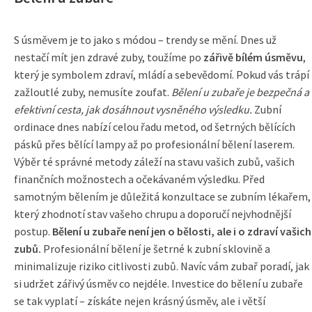
S úsměvem je to jako s módou – trendy se mění. Dnes už
nestačí mít jen zdravé zuby, toužíme po
zářivě bílém úsměvu
,
který je symbolem zdraví, mládí a sebevědomí. Pokud vás trápí
zažloutlé zuby, nemusíte zoufat.
Bělení u zubaře je bezpečná a
efektivní cesta, jak dosáhnout vysněného výsledku.
Zubní
ordinace dnes nabízí celou řadu metod, od šetrných bělících
pásků přes bělící lampy až po profesionální bělení laserem.
Výběr té správné metody záleží na stavu vašich zubů, vašich
finančních možnostech a očekávaném výsledku. Před
samotným bělením je důležitá konzultace se zubním lékařem,
který zhodnotí stav vašeho chrupu a doporučí nejvhodnější
postup.
Bělení u zubaře není jen o bělosti, ale i o zdraví vašich
zubů.
Profesionální bělení je šetrné k zubní sklovině a
minimalizuje riziko citlivosti zubů. Navíc vám zubař poradí, jak
si udržet zářivý úsměv co nejdéle. Investice do bělení u zubaře
se tak vyplatí – získáte nejen krásný úsměv, ale i větší