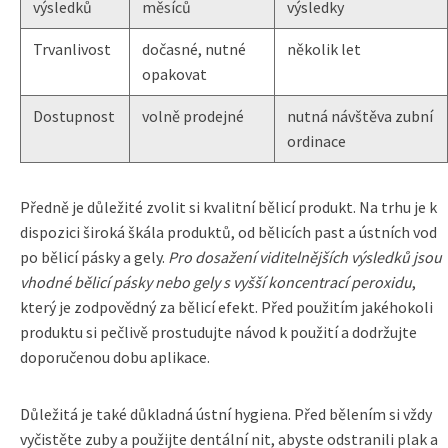
výsledků
měsíců
výsledky
Trvanlivost
dočasné, nutné
několik let
opakovat
Dostupnost
volně prodejné
nutná návštěva zubní
ordinace
Předně je důležité zvolit si kvalitní bělicí produkt. Na trhu je k
dispozici široká škála produktů, od bělicích past a ústních vod
po bělicí pásky a gely.
Pro dosažení viditelnějších výsledků jsou
vhodné bělicí pásky nebo gely s vyšší koncentrací peroxidu
,
který je zodpovědný za bělicí efekt. Před použitím jakéhokoli
produktu si pečlivě prostudujte návod k použití a dodržujte
doporučenou dobu aplikace.
Důležitá je také důkladná ústní hygiena. Před bělením si vždy
vyčistěte zuby a použijte dentální nit, abyste odstranili plak a