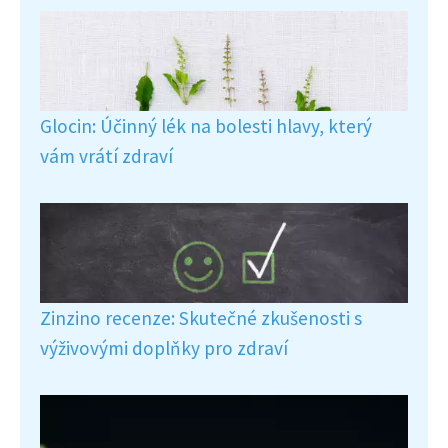
Glocin: Účinný lék na bolesti hlavy, který
vám vrátí zdraví
Zinzino recenze: Skutečné zkušenosti s
výživovými doplňky pro zdraví