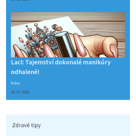
Lacl: Tajemství dokonalé manikúry
odhalené!
krása
10. 07. 2025
Zdravé tipy