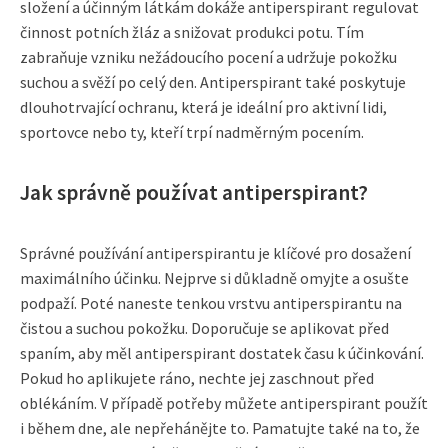
složení a účinným látkám dokáže antiperspirant regulovat
činnost potních žláz a snižovat produkci potu. Tím
zabraňuje vzniku nežádoucího pocení a udržuje pokožku
suchou a svěží po celý den. Antiperspirant také poskytuje
dlouhotrvající ochranu, která je ideální pro aktivní lidi,
sportovce nebo ty, kteří trpí nadměrným pocením.
Jak správně používat antiperspirant?
Správné používání antiperspirantu je klíčové pro dosažení
maximálního účinku. Nejprve si důkladně omyjte a osušte
podpaží. Poté naneste tenkou vrstvu antiperspirantu na
čistou a suchou pokožku. Doporučuje se aplikovat před
spaním, aby měl antiperspirant dostatek času k účinkování.
Pokud ho aplikujete ráno, nechte jej zaschnout před
oblékáním. V případě potřeby můžete antiperspirant použít
i během dne, ale nepřehánějte to. Pamatujte také na to, že