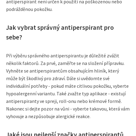
antiperspirant není určen k použití na poškozenou nebo
podrážděnou pokožku.
Jak vybrat správný antiperspirant pro
sebe?
Při výběru správného antiperspirantu je důležité zvážit
několik faktorů. Za prvé, zaměřte se na složení přípravku.
Vyhněte se antiperspirantům obsahujícím hliník, který
může být škodlivý pro zdraví. Dále si uvědomte své
individuální potřeby - pokud máte citlivou pokožku, vyberte
hypoalergenní variantu. Také zvažte typ aplikace - existují
antiperspiranty ve spreji, roll-onu nebo krémové formě.
Nakonec si dejte pozor na vůni - vyberte takovou, která vám
vyhovuje a nezpůsobuje alergické reakce.
Jaké jsou nejlepší značky antiperspirantů