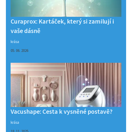
Curaprox: Kartáček, který si zamilují i
vaše dásně
krása
05. 06. 2026
Vacushape: Cesta k vysněné postavě?
krása
18. 11. 2025