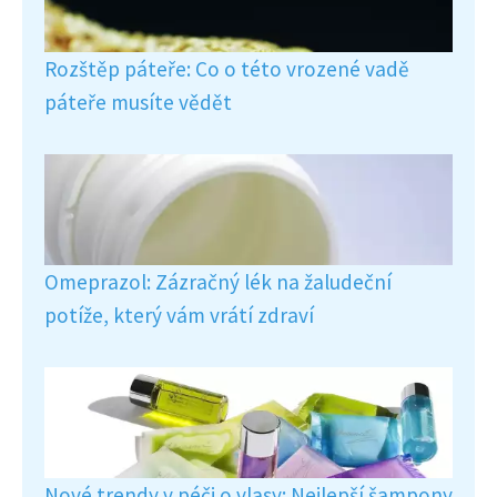
Rozštěp páteře: Co o této vrozené vadě
páteře musíte vědět
Omeprazol: Zázračný lék na žaludeční
potíže, který vám vrátí zdraví
Nové trendy v péči o vlasy: Nejlepší šampony