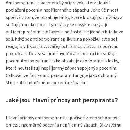
Antiperspirant je kosmetický přípravek, který slouží k
potlačení pocení a nepříjemného zápachu. Jeho účinnost
spočívá v tom, že obsahuje látky, které blokují potní žlázy a
snižují produkci potu. Tyto látky se obvykle nazývají
antiperspiračními složkami a nejčastěji se jedná o hliníkové
soli. Když se antiperspirant aplikuje na pokožku, tyto soli
reagují s vlhkostí a vytvářejí ochrannou vrstvu na povrchu
pokožky. Tato vrstva brání uvolňování potu a tím snižuje
pocení. Antiperspirant také obsahuje deodorantní složky,
které neutralizují nepříjemný zápach spojený s pocením.
Celkově lze říci, že antiperspirant funguje jako ochranný
štít proti nadměrnému pocení a zápachu.
Jaké jsou hlavní přínosy antiperspirantu?
Hlavní přínosy antiperspirantu spočívají v jeho schopnosti
omezit nadměrné pocení a nepříjemný zápach. Díky svému