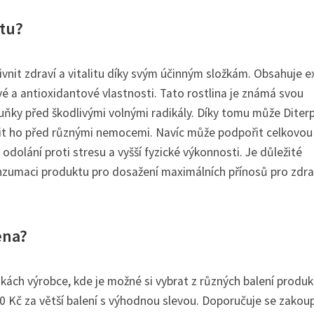
itu?
ivnit zdraví a vitalitu díky svým účinným složkám. Obsahuje e
ivé a antioxidantové vlastnosti. Tato rostlina je známá svou
uňky před škodlivými volnými radikály. Díky tomu může Diter
it ho před různými nemocemi. Navíc může podpořit celkovou
m odolání proti stresu a vyšší fyzické výkonnosti. Je důležité
zumaci produktu pro dosažení maximálních přínosů pro zdra
ena?
kách výrobce, kde je možné si vybrat z různých balení produk
0 Kč za větší balení s výhodnou slevou. Doporučuje se zakoup