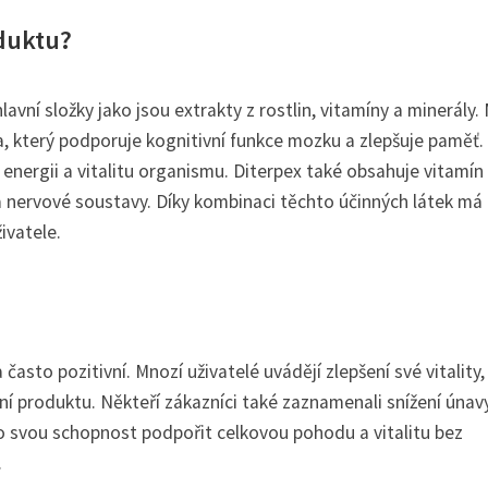
oduktu?
lavní složky jako jsou extrakty z rostlin, vitamíny a minerály.
ba, který podporuje kognitivní funkce mozku a zlepšuje paměť. 
energii a vitalitu organismu. Diterpex také obsahuje vitamín
 a nervové soustavy. Díky kombinaci těchto účinných látek má
ivatele.
asto pozitivní. Mnozí uživatelé uvádějí zlepšení své vitality,
ání produktu. Někteří zákazníci také zaznamenali snížení únav
o svou schopnost podpořit celkovou pohodu a vitalitu bez
.