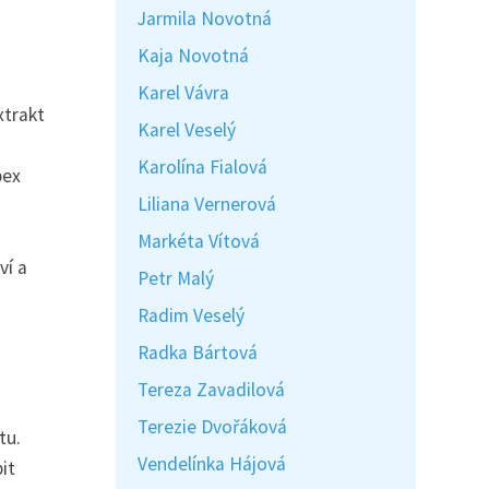
Jarmila Novotná
Kaja Novotná
Karel Vávra
xtrakt
Karel Veselý
Karolína Fialová
pex
Liliana Vernerová
Markéta Vítová
ví a
Petr Malý
Radim Veselý
Radka Bártová
Tereza Zavadilová
Terezie Dvořáková
tu.
Vendelínka Hájová
it