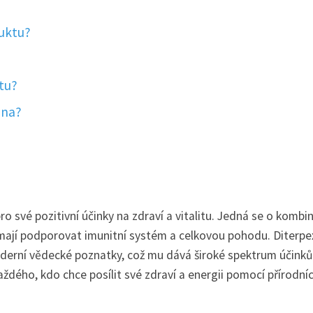
duktu?
itu?
ena?
ro své pozitivní účinky na zdraví a vitalitu. Jedná se o kombi
é mají podporovat imunitní systém a celkovou pohodu. Diterpe
derní vědecké poznatky, což mu dává široké spektrum účinků
dého, kdo chce posílit své zdraví a energii pomocí přírodní