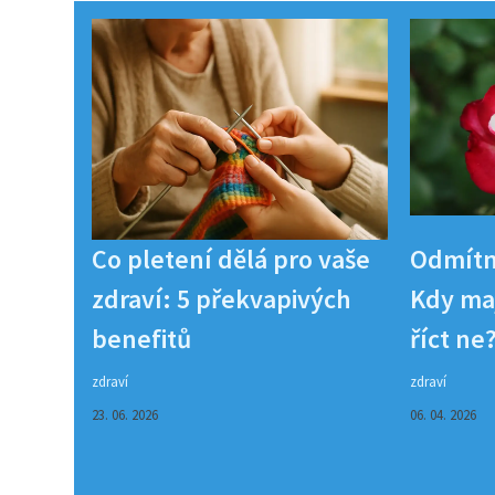
Co pletení dělá pro vaše
Odmítn
zdraví: 5 překvapivých
Kdy maj
benefitů
říct ne
zdraví
zdraví
23. 06. 2026
06. 04. 2026