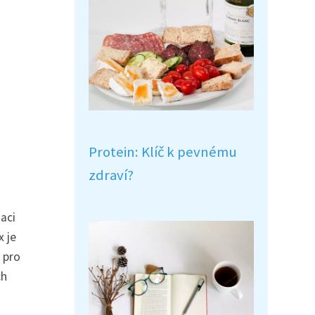
Protein: Klíč k pevnému
zdraví?
naci
x je
 pro
ch