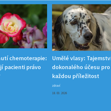
utí chemoterapie:
Umělé vlasy: Tajemstv
í pacienti právo
dokonalého účesu pro
?
každou příležitost
zdraví
18. 03. 2026