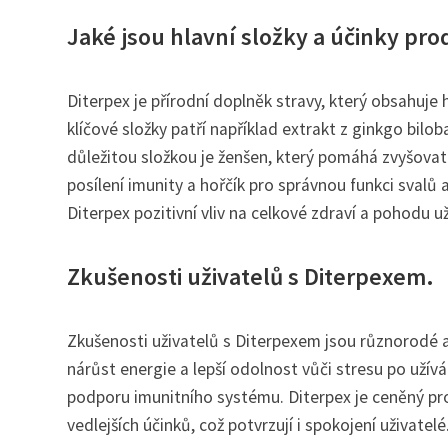
Jaké jsou hlavní složky a účinky pr
Diterpex je přírodní doplněk stravy, který obsahuje h
klíčové složky patří například extrakt z ginkgo bilo
důležitou složkou je ženšen, který pomáhá zvyšovat 
posílení imunity a hořčík pro správnou funkci svalů
Diterpex pozitivní vliv na celkové zdraví a pohodu už
Zkušenosti uživatelů s Diterpexem.
Zkušenosti uživatelů s Diterpexem jsou různorodé a č
nárůst energie a lepší odolnost vůči stresu po užív
podporu imunitního systému. Diterpex je ceněný pr
vedlejších účinků, což potvrzují i spokojení uživatelé