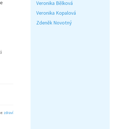
je
Veronika Bělková
Veronika Kopalová
Zdeněk Novotný
i
ie:
zdraví