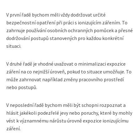
V první řadě bychom měli vždy dodržovat určité
bezpečnostní opatření při práci s ionizujícím zářením. To
zahrnuje používání osobních ochranných pomůcek a přesné
dodržování postupů stanovených pro každou konkrétní
situaci.
V druhé řadě je vhodné uvažovat o minimalizaci expozice
záření na co nejnižší úroveň, pokud to situace umožňuje. To
může zahrnovat například změny pracovního prostředí
nebo postupů.
V neposlední řadě bychom měli být schopni rozpoznat a
hlásit jakékoli podezřelé jevy nebo poruchy, které by mohly
vést k významnému nárůstu úrovně expozice ionizujícímu
záření.