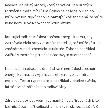
Radiace je složitý proces, který se vyskytuje v různých
formách a může mít různé účinky na naše tělo. Radiace
může být ionizující nebo neionizující, což znamená, že může
nebo nemusí ovlivňovat strukturu atomu.
Ionizující radiace má dostatečnou energii k tomu, aby
vytrhávala elektrony z atomů a molekul, což může vést ke
změnám v jejich chemické struktuře. Toho se například
využívá v medicíně při léčbě nádorových onemocnění.
Neionizující radiace na druhé straně nemá dostatečnou
energii k tomu, aby vytrhávala elektrony z atomů a
molekul. Tento typ radiace je například viditelné světlo,
infračervené záření nebo rádiové vlny.
Zdroje radiace jsou velmi rozmanité - od přirozených jako
kosmické záření či radioaktivní prvky ve skalech a půdě. K