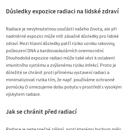
Důsledky expozice radiaci na lidské zdraví
Radiace je nevyhnutelnou součástí našeho života, ale při
nadměrné expozici může mít závažné důsledky pro lidské
zdraví. Mezi hlavní důsledky patří riziko vzniku rakoviny,
poškození DNA a kardiovaskulárních onemocnění.
Dlouhodobá expozice radiaci může také vést k oslabení
imunitního systému a zvýšenému riziku infekcí. Proto je
důležité se chránit proti přímému vystavení radiaci a
minimalizovat rizika tím, že např. používáme ochranné
pomůcky či omezujeme dobu pobytu v prostředí s vysokým
výskytem radiace.
Jak se chránit před radiací
Radiace je nebezpečné záření, proti kterému bychom měli