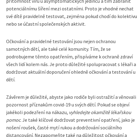
přítomnost viru u asymptomatických jedinců a tím zabránit
potenciálnímu šíření mezi ostatními. Proto je vhodné nechat
své dítě pravidelně testovat, zejména pokud chodí do kolektivu
nebo se účastní společenských aktivit.
Očkování a pravidelné testování jsou nejen ochranou
samotných dětí, ale také celé komunity. Tím, že se
podrobujeme těmto opatřením, přispíváme k ochraně zdraví
všech lidí kolem nás. Je proto důležité spolupracovat s lékaři a
dodržovat aktuální doporučení ohledně očkování a testování u
dětí.
Závěrem je důležité, abyste jako rodiče byli ostražití a věnovali
pozornost příznakům covid-19 u svých dětí. Pokud se objeví
jakékoli podezření na nákazu,
vyhledejte okamžitě lékařskou
pomoc
. Je také klíčové dodržovat preventivní opatření, jako je
nošení roušek, časté mytí rukou a dodržování sociálního
distancování. Nezapomeňte také na důležitost očkování a