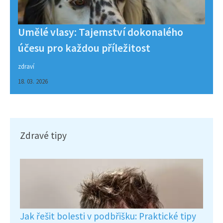
Umělé vlasy: Tajemství dokonalého
účesu pro každou příležitost
zdraví
18. 03. 2026
Zdravé tipy
Jak řešit bolesti v podbřišku: Praktické tipy