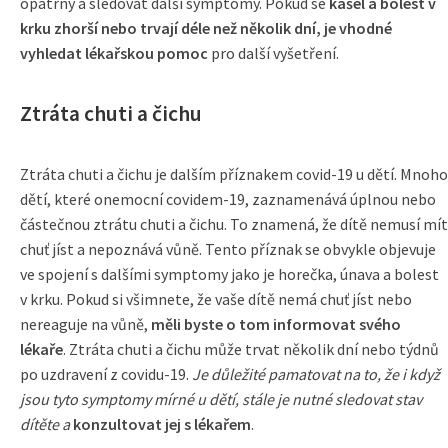
opatrný a sledovat další symptomy. Pokud se
kašel a bolest v
krku zhorší nebo trvají déle než několik dní, je vhodné
vyhledat lékařskou pomoc
pro další vyšetření.
Ztráta chuti a čichu
Ztráta chuti a čichu je dalším příznakem covid-19 u dětí. Mnoho
dětí, které onemocní covidem-19, zaznamenává úplnou nebo
částečnou ztrátu chuti a čichu. To znamená, že dítě nemusí mít
chuť jíst a nepoznává vůně. Tento příznak se obvykle objevuje
ve spojení s dalšími symptomy jako je horečka, únava a bolest
v krku. Pokud si všimnete, že vaše dítě nemá chuť jíst nebo
nereaguje na vůně,
měli byste o tom informovat svého
lékaře
. Ztráta chuti a čichu může trvat několik dní nebo týdnů
po uzdravení z covidu-19.
Je důležité pamatovat na to, že i když
jsou tyto symptomy mírné u dětí, stále je nutné sledovat stav
dítěte a
konzultovat jej s lékařem
.