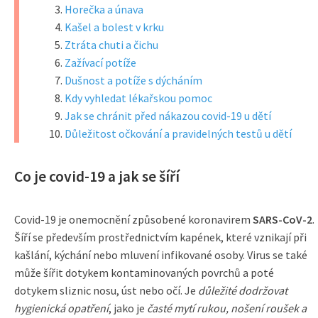
Horečka a únava
Kašel a bolest v krku
Ztráta chuti a čichu
Zažívací potíže
Dušnost a potíže s dýcháním
Kdy vyhledat lékařskou pomoc
Jak se chránit před nákazou covid-19 u dětí
Důležitost očkování a pravidelných testů u dětí
Co je covid-19 a jak se šíří
Covid-19 je onemocnění způsobené koronavirem
SARS-CoV-2
.
Šíří se především prostřednictvím kapének, které vznikají při
kašlání, kýchání nebo mluvení infikované osoby. Virus se také
může šířit dotykem kontaminovaných povrchů a poté
dotykem sliznic nosu, úst nebo očí. Je
důležité dodržovat
hygienická opatření
, jako je
časté mytí rukou, nošení roušek a