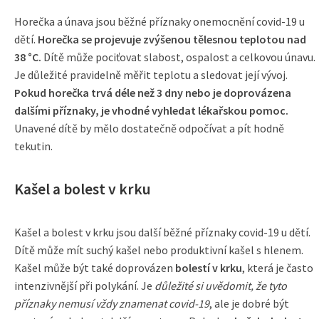
Horečka a únava jsou běžné příznaky onemocnění covid-19 u
dětí.
Horečka se projevuje zvýšenou tělesnou teplotou nad
38 °C.
Dítě může pociťovat slabost, ospalost a celkovou únavu.
Je důležité pravidelně měřit teplotu a sledovat její vývoj.
Pokud horečka trvá déle než 3 dny nebo je doprovázena
dalšími příznaky, je vhodné vyhledat lékařskou pomoc.
Unavené dítě by mělo dostatečně odpočívat a pít hodně
tekutin.
Kašel a bolest v krku
Kašel a bolest v krku jsou další běžné příznaky covid-19 u dětí.
Dítě může mít suchý kašel nebo produktivní kašel s hlenem.
Kašel může být také doprovázen
bolestí v krku
, která je často
intenzivnější při polykání. Je
důležité si uvědomit, že tyto
příznaky nemusí vždy znamenat covid-19
, ale je dobré být