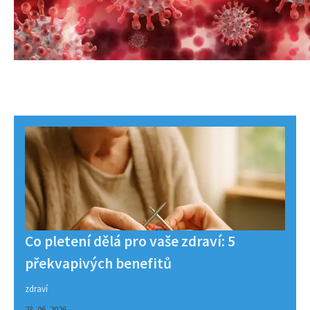
Co pletení dělá pro vaše zdraví: 5
překvapivých benefitů
zdraví
23. 06. 2026