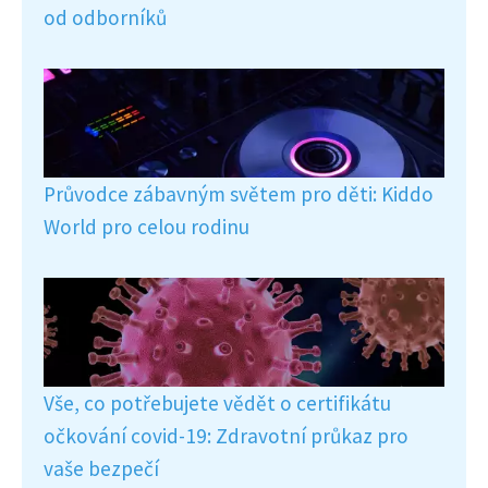
od odborníků
Průvodce zábavným světem pro děti: Kiddo
World pro celou rodinu
Vše, co potřebujete vědět o certifikátu
očkování covid-19: Zdravotní průkaz pro
vaše bezpečí