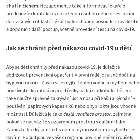
chutí a čichem
. Nezapomeňte také informovat lékaře o
předchozím kontaktu s nakaženou osobou nebo o cestování
do rizikových oblastí. Lékař bude schopen posoudit stav dítěte
a doporučit další postup, včetně provedení testu na covid-19.
Jak se chránit před nákazou covid-19 u dětí
Aby se děti chránily před nákazou covid-19, je důležité
dodržovat preventivní opatření. V první řadě je nutné dbát na
hygienu rukou
– často si je myjte teplou vodou a mýdlem nebo
používejte dezinfekční prostředky na bázi alkoholu. Dětem
také naučte správné zakrývání úst a nosu při kašli a kýchání –
používání papírových kapesníků nebo ohyb lokte jsou vhodné
možnosti. Důležitá je také
častá ventilace prostor
, zejména
pokud se nacházíte v uzavřeném prostoru s dalšími lidmi.
Zamezte blízký kontakt s nemocnými osobami a vyhněte se
davům. Pokud jsou ve vašem regionu povinné nošení roušek,