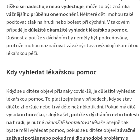
těžko se nadechuje nebo vydechuje
, může to být známka
vážnějšího průběhu onemocnění
. Některé děti mohou také
pociťovat tlak na hrudi nebo bolest při dýchání. V takovém
případě je
důležité okamžitě vyhledat lékařskou pomoc
.
Dušnost a potíže s dýcháním by neměly být podceňovány,
protože mohou naznačovat závažný stav a vyžadují okamžitou
lékařskou péči.
Kdy vyhledat lékařskou pomoc
Když se u dítěte objeví příznaky covid-19, je důležité vyhledat
lékařskou pomoc. To platí zejména v případech, kdy se stav
dítěte zhoršuje nebo trvá déle než několik dní. Pokud má dítě
vysokou horečku, silný kašel, potíže s dýcháním nebo bolesti
na hrudi
, je nutné
okamžitě kontaktovat lékaře
. Stejně tak
byste měli vyhledat pomoc, pokud se u dítěte objeví
závažné
zažívací potíže nebo pokud má dlouhodobé problémy s