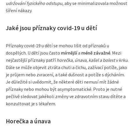
udržování fyzického odstupu
, aby se minimalizovala možnost
šíření nákazy.
Jaké jsou příznaky covid-19 u dětí
Příznaky covid-19 u dětí se mohou lišit od příznaků u
dospělých. U dětí jsou často
mírnější
a
méně závažné
. Mezi
nejčastější příznaky patří
horečka, únava, kašel a bolest v krku
.
Dále se může objevit ztráta chuti a čichu, zažívací potíže, jako
je průjem nebo zvracení, a také dušnost a potíže s dýcháním.
Je důležité si uvědomit, že některé děti nemusí mít žádné
příznaky nebo mohou být asymptomatické. Proto je nutné
pečlivě sledovat jakékoli změny ve zdravotním stavu dítěte a
konzultovat je s lékařem.
Horečka a únava