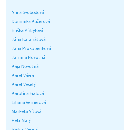
Anna Svobodová
Dominika Kučerová
Eliška Přibylová
Jána Karafiátová
Jana Prokopenková
Jarmila Novotná
Kaja Novotná
Karel Vávra
Karel Veselý
Karolína Fialová
Liliana Vernerová
Markéta Vítová
Petr Malý
Radim Veselý