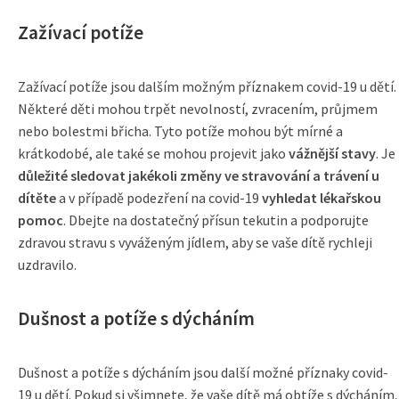
Zažívací potíže
Zažívací potíže jsou dalším možným příznakem covid-19 u dětí.
Některé děti mohou trpět nevolností, zvracením, průjmem
nebo bolestmi břicha. Tyto potíže mohou být mírné a
krátkodobé, ale také se mohou projevit jako
vážnější stavy
. Je
důležité sledovat jakékoli změny ve stravování a trávení u
dítěte
a v případě podezření na covid-19
vyhledat lékařskou
pomoc
. Dbejte na dostatečný přísun tekutin a podporujte
zdravou stravu s vyváženým jídlem, aby se vaše dítě rychleji
uzdravilo.
Dušnost a potíže s dýcháním
Dušnost a potíže s dýcháním jsou další možné příznaky covid-
19 u dětí. Pokud si všimnete, že vaše dítě má obtíže s dýcháním,