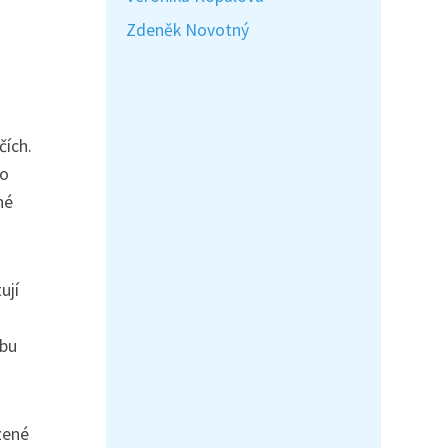
Zdeněk Novotný
čích.
bo
né
ují
ebu
zené