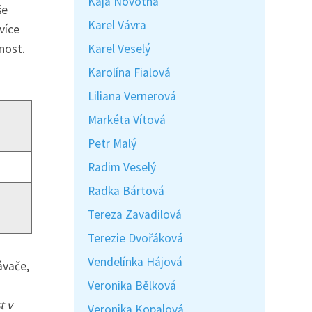
Kaja Novotná
še
Karel Vávra
více
nost.
Karel Veselý
Karolína Fialová
Liliana Vernerová
Markéta Vítová
Petr Malý
Radim Veselý
Radka Bártová
Tereza Zavadilová
Terezie Dvořáková
Vendelínka Hájová
ávače,
Veronika Bělková
t v
Veronika Kopalová