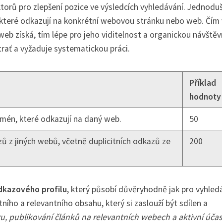
ktorů pro zlepšení pozice ve výsledcích vyhledávání. Jednodu
které odkazují na konkrétní webovou stránku nebo web. Čím 
eb získá, tím lépe pro jeho viditelnost a organickou návštěv
trať a vyžaduje systematickou práci.
Příklad
hodnoty
mén, které odkazují na daný web.
50
ů z jiných webů, včetně duplicitních odkazů ze
200
odkazového profilu
, který působí důvěryhodně jak pro vyhled
ního a relevantního obsahu, který si zaslouží být sdílen a
, publikování článků na relevantních webech a aktivní účas