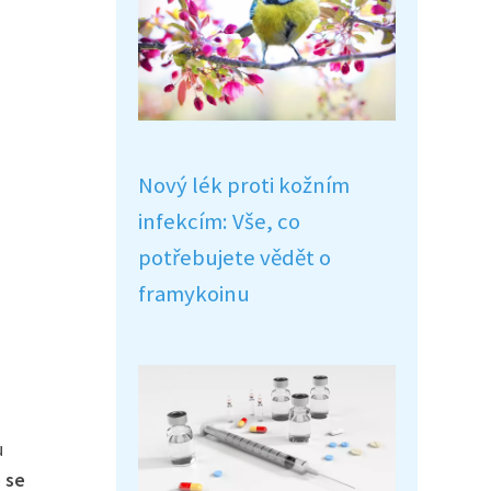
Nový lék proti kožním
infekcím: Vše, co
potřebujete vědět o
framykoinu
h
u
 se