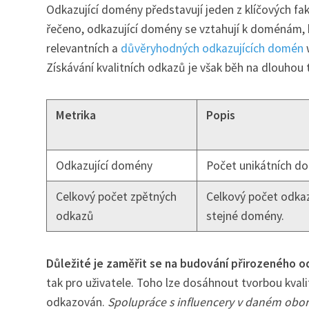
Odkazující domény představují jeden z klíčových fa
řečeno, odkazující domény se vztahují k doménám, 
relevantních a
důvěryhodných odkazujících domén
w
Získávání kvalitních odkazů je však běh na dlouhou 
Metrika
Popis
Odkazující domény
Počet unikátních do
Celkový počet zpětných
Celkový počet odkaz
odkazů
stejné domény.
Důležité je zaměřit se na budování přirozeného 
tak pro uživatele. Toho lze dosáhnout tvorbou kvalit
odkazován.
Spolupráce s influencery v daném oboru