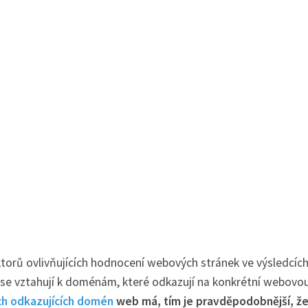
ktorů ovlivňujících hodnocení webových stránek ve výsledcíc
se vztahují k doménám, které odkazují na konkrétní webovo
ch odkazujících domén
web má, tím je pravděpodobnější, že