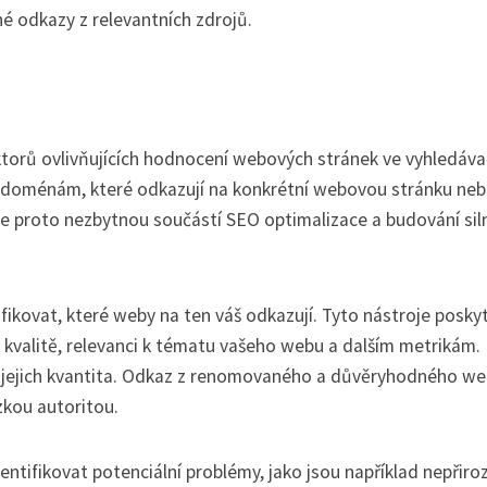
nné odkazy z relevantních zdrojů.
ktorů ovlivňujících hodnocení webových stránek ve vyhledáva
k doménám, které odkazují na konkrétní webovou stránku ne
e proto nezbytnou součástí SEO optimalizace a budování sil
ikovat, které weby na ten váš odkazují. Tyto nástroje poskyt
 kvalitě, relevanci k tématu vašeho webu a dalším metrikám.
ež jejich kvantita. Odkaz z renomovaného a důvěryhodného w
zkou autoritou.
entifikovat potenciální problémy, jako jsou například nepřiro