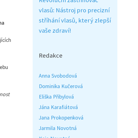
Revoluční zastřihovač
vlasů: Nástroj pro precizní
stříhání vlasů, který zlepší
na
vaše zdraví!
ících
Redakce
ebu
Anna Svobodová
Dominika Kučerová
lnost
Eliška Přibylová
Jána Karafiátová
Jana Prokopenková
Jarmila Novotná