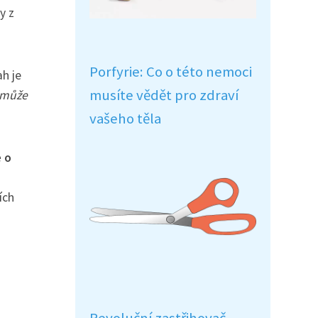
y z
Porfyrie: Co o této nemoci
h je
musíte vědět pro zdraví
 může
vašeho těla
e o
ích
s