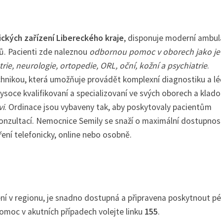
ických zařízení Libereckého kraje
, disponuje moderní ambul
ů. Pacienti zde naleznou
odbornou pomoc v oborech jako je
trie, neurologie, ortopedie, ORL, oční, kožní a psychiatrie
.
hnikou, která umožňuje provádět komplexní diagnostiku a l
vysoce kvalifikovaní a specializovaní ve svých oborech a klad
vi
. Ordinace jsou vybaveny tak, aby poskytovaly pacientům
konzultací. Nemocnice Semily se snaží o maximální dostupnos
ení telefonicky, online nebo osobně.
zení v regionu, je snadno dostupná a připravena poskytnout p
pomoc v akutních případech volejte linku
155
.