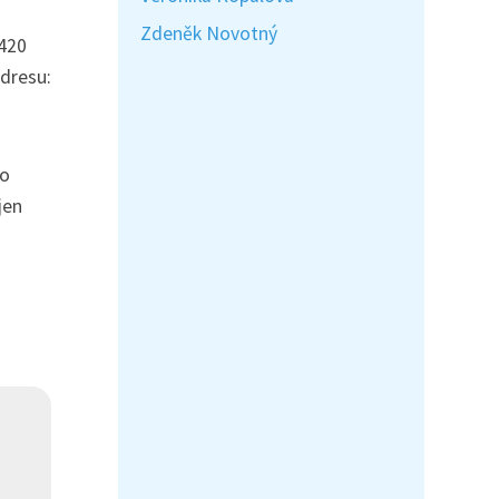
Zdeněk Novotný
+420
adresu:
ro
jen