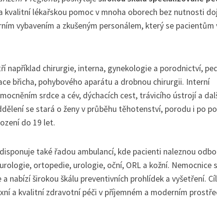
a kvalitní lékařskou pomoc v mnoha oborech bez nutnosti do
rním vybavením a zkušeným personálem, který se pacientům 
 například chirurgie, interna, gynekologie a porodnictví, ped
race břicha, pohybového aparátu a drobnou chirurgii. Interní
ocněním srdce a cév, dýchacích cest, trávicího ústrojí a dal
lení se stará o ženy v průběhu těhotenství, porodu i po p
ození do 19 let.
isponuje také řadou ambulancí, kde pacienti naleznou odb
eurologie, ortopedie, urologie, oční, ORL a kožní. Nemocnice 
a nabízí širokou škálu preventivních prohlídek a vyšetření. C
í a kvalitní zdravotní péči v příjemném a moderním prostře