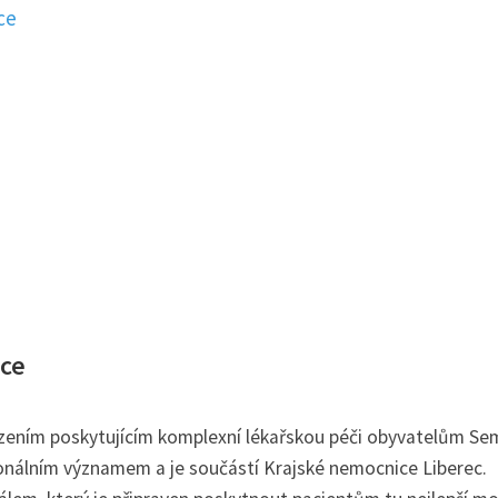
ce
ace
zením poskytujícím komplexní lékařskou péči obyvatelům Se
onálním významem a je součástí Krajské nemocnice Liberec.