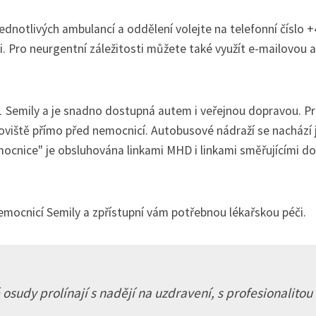
dnotlivých ambulancí a oddělení volejte na telefonní číslo 
i. Pro neurgentní záležitosti můžete také využít e-mailovou 
 Semily a je snadno dostupná autem i veřejnou dopravou. P
koviště přímo před nemocnicí. Autobusové nádraží se nachází 
ocnice" je obsluhována linkami MHD i linkami směřujícími do
mocnicí Semily a zpřístupní vám potřebnou lékařskou péči.
osudy prolínají s nadějí na uzdravení, s profesionalitou