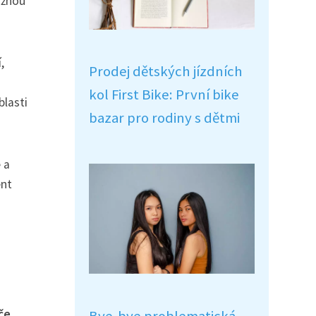
ožnou
,
Prodej dětských jízdních
kol First Bike: První bike
blasti
bazar pro rodiny s dětmi
 a
ent
če
.