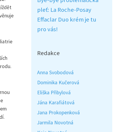
Bye-bye problematická
jíždět
pleť: La Roche-Posay
věnuje
Effaclar Duo krém je tu
pro vás!
iatrie
Redakce
ších
orodu.
Anna Svobodová
Dominika Kučerová
ornou
Eliška Přibylová
se
Jána Karafiátová
ílem
Jana Prokopenková
dí.
Jarmila Novotná