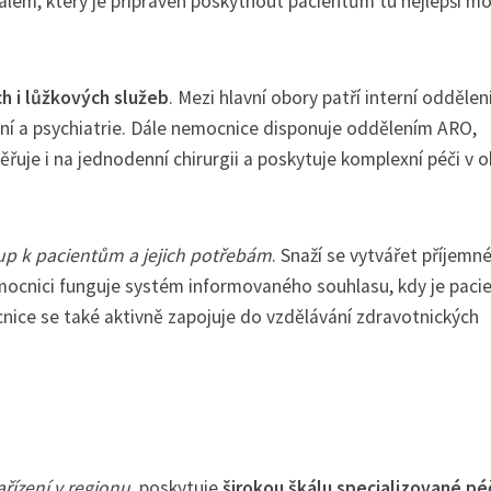
em, který je připraven poskytnout pacientům tu nejlepší m
h i lůžkových služeb
. Mezi hlavní obory patří interní oddělení
ení a psychiatrie. Dále nemocnice disponuje oddělením ARO,
řuje i na jednodenní chirurgii a poskytuje komplexní péči v o
tup k pacientům a jejich potřebám
. Snaží se vytvářet příjemné
nemocnici funguje systém informovaného souhlasu, kdy je paci
nice se také aktivně zapojuje do vzdělávání zdravotnických
ařízení v regionu
, poskytuje
širokou škálu specializované pé