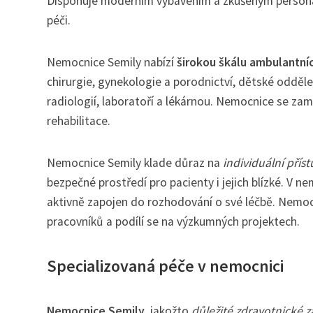
Disponuje moderním vybavením a zkušeným personál
péči.
Nemocnice Semily nabízí
širokou škálu ambulantníc
chirurgie, gynekologie a porodnictví, dětské odděl
radiologií, laboratoří a lékárnou. Nemocnice se zamě
rehabilitace.
Nemocnice Semily klade důraz na
individuální přís
bezpečné prostředí pro pacienty i jejich blízké. V 
aktivně zapojen do rozhodování o své léčbě. Nemoc
pracovníků a podílí se na výzkumných projektech.
Specializovaná péče v nemocnici
Nemocnice Semily
, jakožto
důležité zdravotnické z