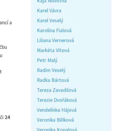
Kaja Novotná
Karel Vávra
Karel Veselý
ancí a
Karolína Fialová
Liliana Vernerová
éčbu
Markéta Vítová
ou
Petr Malý
Radim Veselý
t
Radka Bártová
Tereza Zavadilová
Terezie Dvořáková
Vendelínka Hájová
éči
24
Veronika Bělková
Veronika Kopalová