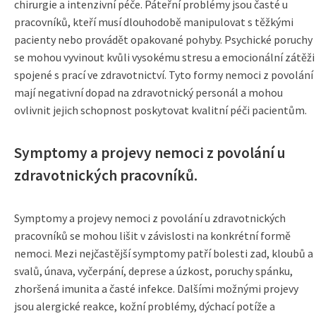
chirurgie a intenzivní péče. Páteřní problémy jsou časté u
pracovníků, kteří musí dlouhodobě manipulovat s těžkými
pacienty nebo provádět opakované pohyby. Psychické poruchy
se mohou vyvinout kvůli vysokému stresu a emocionální zátěži
spojené s prací ve zdravotnictví. Tyto formy nemoci z povolání
mají negativní dopad na zdravotnický personál a mohou
ovlivnit jejich schopnost poskytovat kvalitní péči pacientům.
Symptomy a projevy nemoci z povolání u
zdravotnických pracovníků.
Symptomy a projevy nemoci z povolání u zdravotnických
pracovníků se mohou lišit v závislosti na konkrétní formě
nemoci. Mezi nejčastější symptomy patří bolesti zad, kloubů a
svalů, únava, vyčerpání, deprese a úzkost, poruchy spánku,
zhoršená imunita a časté infekce. Dalšími možnými projevy
jsou alergické reakce, kožní problémy, dýchací potíže a