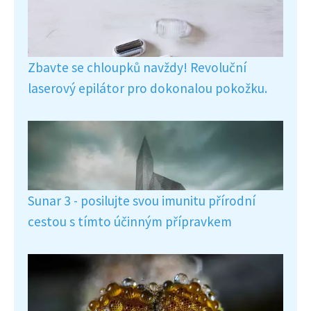
Zbavte se chloupků navždy! Revoluční
laserový epilátor pro dokonalou pokožku.
Sunar 3 - posilujte svou imunitu přírodní
cestou s tímto účinným přípravkem