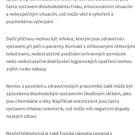
často vystaveni dlouhodobému tlaku, emocionálním situacím
a nebezpečným situacím, což může vést k vyhoření a
psychickému vyčerpání.
Další příčinou mohou být infekce, kterým jsou zdravotníci
vystaveni při péči o pacienty. Kontakt s infikovanými tělesnými
tekutinami, nedostatečné používání ochranných pomůcek
nebo nedostatečné dodržování hygienických opatření mohou
zvýšit riziko nákazy.
Nemoc z povolání u zdravotnických pracovníků také může být
způsobena dlouhodobým vystavením škodlivým látkám, jako
jsou chemikálie a léky. Například anestezisté jsou často
vystaveni inhalaci anestetik, což může mít negativní dopady
na jejich zdraví.
Nepřehlédnutelná je také fyzická námaha spojená s