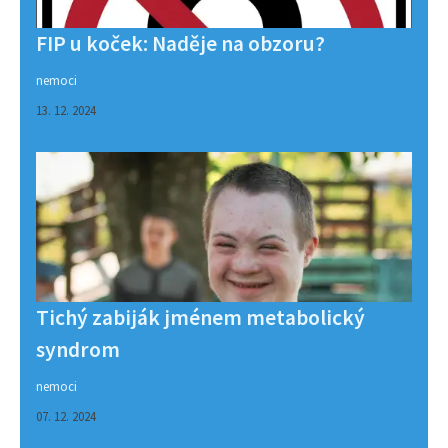
FIP u koček: Naděje na obzoru?
nemoci
13. 12. 2024
Tichý zabiják jménem metabolický
syndrom
nemoci
07. 12. 2024