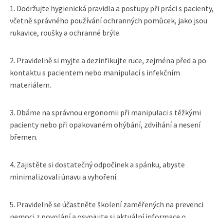
1. Dodržujte hygienická pravidla a postupy při práci s pacienty,
včetně správného používání ochranných pomůcek, jako jsou
rukavice, roušky a ochranné brýle.
2. Pravidelně si myjte a dezinfikujte ruce, zejména před a po
kontaktu s pacientem nebo manipulací s infekčním
materiálem.
3. Dbáme na správnou ergonomii při manipulaci s těžkými
pacienty nebo při opakovaném ohýbání, zdvihání a nesení
břemen.
4. Zajistěte si dostatečný odpočinek a spánku, abyste
minimalizovali únavu a vyhoření.
5. Pravidelně se účastněte školení zaměřených na prevenci
nemoci z povolání a osvojujte si aktuální informace o