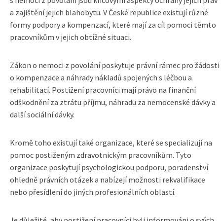
s nemocí z povolání jsou klíčovými aspekty ochrany jejich práv
a zajištění jejich blahobytu. V České republice existují různé
formy podpory a kompenzací, které mají za cíl pomoci těmto
pracovníkům v jejich obtížné situaci.
Zákon o nemoci z povolání poskytuje právní rámec pro žádosti
o kompenzace a náhrady nákladů spojených s léčbou a
rehabilitací. Postižení pracovníci mají právo na finanční
odškodnění za ztrátu příjmu, náhradu za nemocenské dávky a
další sociální dávky.
Kromě toho existují také organizace, které se specializují na
pomoc postiženým zdravotnickým pracovníkům. Tyto
organizace poskytují psychologickou podporu, poradenství
ohledně právních otázek a nabízejí možnosti rekvalifikace
nebo přesídlení do jiných profesionálních oblastí.
Je důležité, aby postižení pracovníci byli informováni o svých