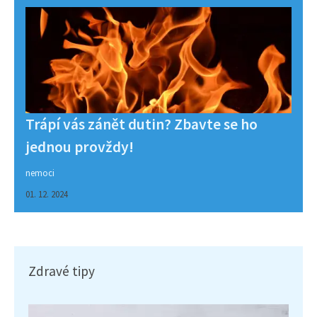
Trápí vás zánět dutin? Zbavte se ho
jednou provždy!
nemoci
01. 12. 2024
Zdravé tipy