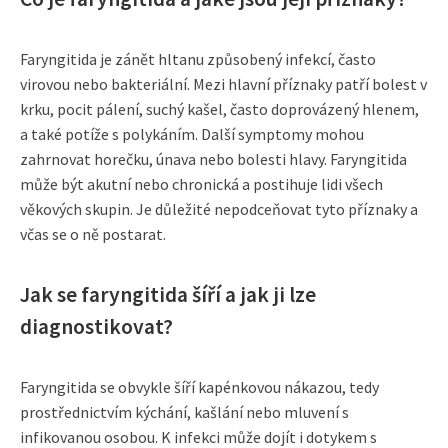
Faryngitida je zánět hltanu způsobený infekcí, často
virovou nebo bakteriální. Mezi hlavní příznaky patří bolest v
krku, pocit pálení, suchý kašel, často doprovázený hlenem,
a také potíže s polykáním. Další symptomy mohou
zahrnovat horečku, únava nebo bolesti hlavy. Faryngitida
může být akutní nebo chronická a postihuje lidi všech
věkových skupin. Je důležité nepodceňovat tyto příznaky a
včas se o ně postarat.
Jak se faryngitida šíří a jak ji lze
diagnostikovat?
Faryngitida se obvykle šíří kapénkovou nákazou, tedy
prostřednictvím kýchání, kašlání nebo mluvení s
infikovanou osobou. K infekci může dojít i dotykem s