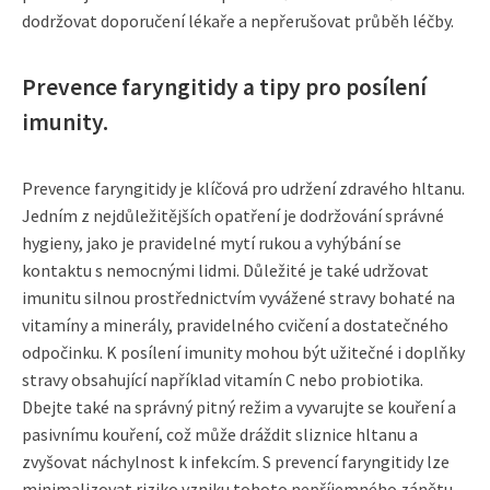
dodržovat doporučení lékaře a nepřerušovat průběh léčby.
Prevence faryngitidy a tipy pro posílení
imunity.
Prevence faryngitidy je klíčová pro udržení zdravého hltanu.
Jedním z nejdůležitějších opatření je dodržování správné
hygieny, jako je pravidelné mytí rukou a vyhýbání se
kontaktu s nemocnými lidmi. Důležité je také udržovat
imunitu silnou prostřednictvím vyvážené stravy bohaté na
vitamíny a minerály, pravidelného cvičení a dostatečného
odpočinku. K posílení imunity mohou být užitečné i doplňky
stravy obsahující například vitamín C nebo probiotika.
Dbejte také na správný pitný režim a vyvarujte se kouření a
pasivnímu kouření, což může dráždit sliznice hltanu a
zvyšovat náchylnost k infekcím. S prevencí faryngitidy lze
minimalizovat riziko vzniku tohoto nepříjemného zánětu