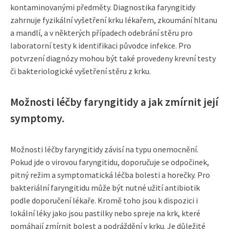
kontaminovanými předměty. Diagnostika faryngitidy
zahrnuje fyzikální vyšetření krku lékařem, zkoumání hltanu
a mandlí, a v některých případech odebrání stěru pro
laboratorní testy k identifikaci původce infekce. Pro
potvrzení diagnózy mohou být také provedeny krevní testy
či bakteriologické vyšetření stěru z krku.
Možnosti léčby faryngitidy a jak zmírnit její
symptomy.
Možnosti léčby faryngitidy závisí na typu onemocnění.
Pokud jde o virovou faryngitidu, doporučuje se odpočinek,
pitný režim a symptomatická léčba bolesti a horečky. Pro
bakteriální faryngitidu může být nutné užití antibiotik
podle doporučení lékaře. Kromě toho jsou k dispozici i
lokální léky jako jsou pastilky nebo spreje na krk, které
pomáhají zmírnit bolest a podráždění v krku. Je důležité