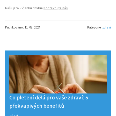
Našli jste v článku chybu?
Kontaktujte nás
Publikováno: 11. 03. 2024
Kategorie:
zdraví
Co pletení dělá pro vaše zdraví: 5
překvapivých benefitů
zdraví