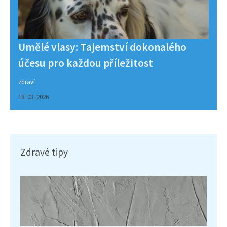
Umělé vlasy: Tajemství dokonalého
účesu pro každou příležitost
zdraví
18. 03. 2026
Zdravé tipy