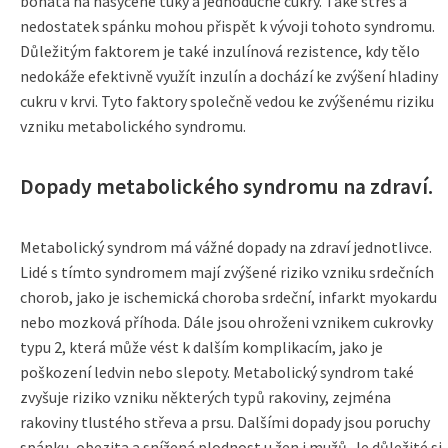
bohatá na nasycené tuky a jednoduché cukry. Také stres a
nedostatek spánku mohou přispět k vývoji tohoto syndromu.
Důležitým faktorem je také inzulínová rezistence, kdy tělo
nedokáže efektivně využít inzulín a dochází ke zvýšení hladiny
cukru v krvi. Tyto faktory společně vedou ke zvýšenému riziku
vzniku metabolického syndromu.
Dopady metabolického syndromu na zdraví.
Metabolický syndrom má vážné dopady na zdraví jednotlivce.
Lidé s tímto syndromem mají zvýšené riziko vzniku srdečních
chorob, jako je ischemická choroba srdeční, infarkt myokardu
nebo mozková příhoda. Dále jsou ohroženi vznikem cukrovky
typu 2, která může vést k dalším komplikacím, jako je
poškození ledvin nebo slepoty. Metabolický syndrom také
zvyšuje riziko vzniku některých typů rakoviny, zejména
rakoviny tlustého střeva a prsu. Dalšími dopady jsou poruchy
spánku, obezita a snížená plodnost u žen i mužů. Je důležité si