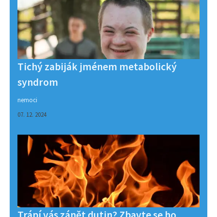
Tichý zabiják jménem metabolický
syndrom
nemoci
07. 12. 2024
Trápí vás zánět dutin? Zbavte se ho