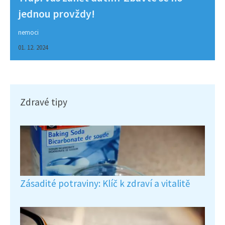
jednou provždy!
nemoci
01. 12. 2024
Zdravé tipy
Zásadité potraviny: Klíč k zdraví a vitalitě