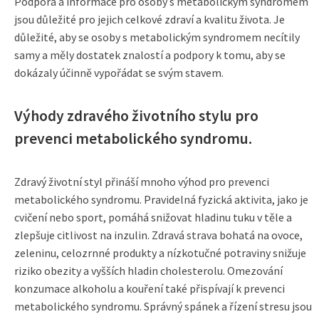
Podpora a informace pro osoby s metabolickým syndromem
jsou důležité pro jejich celkové zdraví a kvalitu života. Je
důležité, aby se osoby s metabolickým syndromem necítily
samy a měly dostatek znalostí a podpory k tomu, aby se
dokázaly účinně vypořádat se svým stavem.
Výhody zdravého životního stylu pro
prevenci metabolického syndromu.
Zdravý životní styl přináší mnoho výhod pro prevenci
metabolického syndromu. Pravidelná fyzická aktivita, jako je
cvičení nebo sport, pomáhá snižovat hladinu tuku v těle a
zlepšuje citlivost na inzulin. Zdravá strava bohatá na ovoce,
zeleninu, celozrnné produkty a nízkotučné potraviny snižuje
riziko obezity a vyšších hladin cholesterolu. Omezování
konzumace alkoholu a kouření také přispívají k prevenci
metabolického syndromu. Správný spánek a řízení stresu jsou