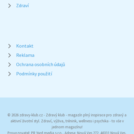
Zdraví
Kontakt
Reklama
Ochrana osobních údajů
Podmínky použití
© 2026 zdravy-klub.cz - Zdravý klub - magazín plný inspirace pro zdravý a
aktivní životní styl. Zdraví, výživa, trénink, wellness i psychika - to vše v
jednom magazínu!
Provozovatel: PR Yard media s.r.o., Adresa: Nová Ves 272, 46331 Nová Ves,