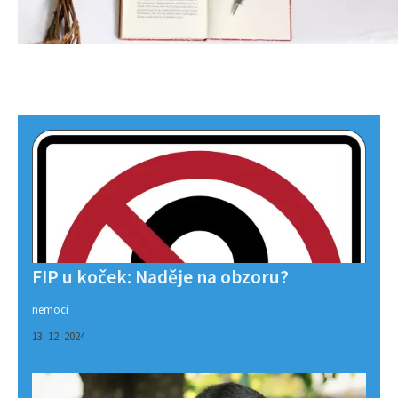
FIP u koček: Naděje na obzoru?
nemoci
13. 12. 2024