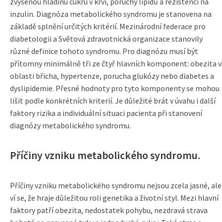
zvýšenou hladinu cukru v krvi, poruchy lipidů a rezistenci na
inzulin. Diagnóza metabolického syndromu je stanovena na
základě splnění určitých kritérií. Mezinárodní federace pro
diabetologii a Světová zdravotnická organizace stanovily
různé definice tohoto syndromu. Pro diagnózu musí být
přítomny minimálně tři ze čtyř hlavních komponent: obezita v
oblasti břicha, hypertenze, porucha glukózy nebo diabetes a
dyslipidemie. Přesné hodnoty pro tyto komponenty se mohou
lišit podle konkrétních kriterií. Je důležité brát v úvahu i další
faktory rizika a individuální situaci pacienta při stanovení
diagnózy metabolického syndromu.
Příčiny vzniku metabolického syndromu.
Příčiny vzniku metabolického syndromu nejsou zcela jasné, ale
ví se, že hraje důležitou roli genetika a životní styl. Mezi hlavní
faktory patří obezita, nedostatek pohybu, nezdravá strava