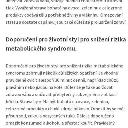
udržovat zdravou váhu, snižuje hladinu cholesterolu a krevní
tlak. Vyvážená strava bohatá na ovoce, zeleninu a celozrnné
produkty dodává tělu potřebné živiny a vlákninu. Omezování
stresu a dostatek spánku jsou také důležité pro udržení zdraví.
Doporučení pro životní styl pro snížení rizika
metabolického syndromu.
Doporučení pro životní styl pro snížení rizika metabolického
syndromu zahrnují několik důležitých opatření. Je vhodné
pravidelně cvičit alespoň 30 minut denně, například chůzí,
plaváním nebo jízdou na kole. Důležité je také udržovat
zdravou váhu a snižovat přebytečný tuk zejména v oblasti
břicha. Strava by měla být bohatá na ovoce, zeleninu,
celozrnné produkty a chudé zdroje bílkovin. Omezit by se měl
přísun soli, cukru a nasycených tuků. Dále je doporučeno
omezit konzumaci alkoholu a přestat kouřit. Pravidelný