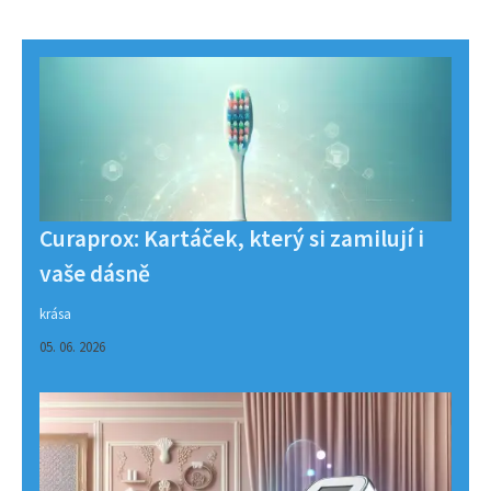
Curaprox: Kartáček, který si zamilují i
vaše dásně
krása
05. 06. 2026