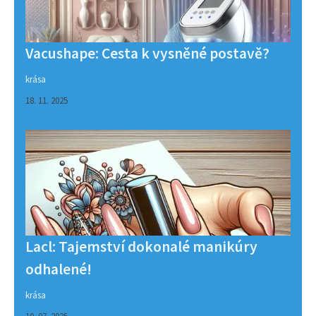
Vacushape: Cesta k vysněné postavě?
krása
18. 11. 2025
Lacl: Tajemství dokonalé manikúry
odhalené!
krása
10. 07. 2025