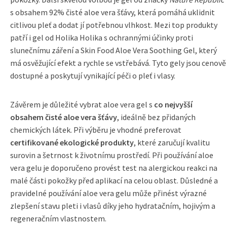
s obsahem 92% čisté aloe vera šťávy, která pomáhá uklidnit
citlivou pleť a dodat jí potřebnou vlhkost. Mezi top produkty
patří i gel od Holika Holika s ochrannými účinky proti
slunečnímu záření a Skin Food Aloe Vera Soothing Gel, který
má osvěžující efekt a rychle se vstřebává. Tyto gely jsou cenově
dostupné a poskytují vynikající péči o pleť i vlasy.
Závěrem je důležité vybrat aloe vera gel s
co nejvyšší
obsahem čisté aloe vera šťávy
, ideálně bez přidaných
chemických látek. Při výběru je vhodné preferovat
certifikované ekologické produkty
, které zaručují kvalitu
surovin a šetrnost k životnímu prostředí. Při používání aloe
vera gelu je doporučeno provést test na alergickou reakci na
malé části pokožky před aplikací na celou oblast. Důsledné a
pravidelné používání aloe vera gelu může přinést výrazné
zlepšení stavu pleti i vlasů díky jeho hydratačním, hojivým a
regeneračním vlastnostem.