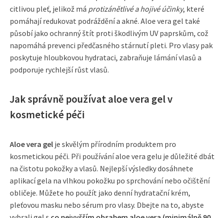
citlivou pleť, jelikož má
protizánětlivé a hojivé účinky
, které
pomáhají redukovat podráždění a akné. Aloe vera gel také
působí jako ochranný štít proti škodlivým UV paprskům, což
napomáhá prevenci předčasného stárnutí pleti. Pro vlasy pak
poskytuje hloubkovou hydrataci, zabraňuje lámání vlasů a
podporuje rychlejší růst vlasů.
Jak správně používat aloe vera gel v
kosmetické péči
Aloe vera gel
je skvělým přírodním produktem pro
kosmetickou péči. Při používání aloe vera gelu je důležité dbát
na čistotu pokožky a vlasů. Nejlepší výsledky dosáhnete
aplikací gela na vlhkou pokožku po sprchování nebo očištění
obličeje. Můžete ho použít jako denní hydratační krém,
pleťovou masku nebo sérum pro vlasy. Dbejte na to, abyste
vybrali gel s
co nejvyšším obsahem aloe vera (minimálně 90