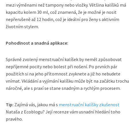
mezi výměnami než tampony nebo vložky. Většina kalíšků má
kapacitu kolem 30 ml, což znamená, že je možné je nosit
nepřerušeně až 12 hodin, což je ideální pro ženy s aktivním
životním stylem.
Pohodlnost a snadná aplikace:
Správně zvolený menstruační kalíšek by neměl způsobovat
nepříjemné pocity nebo bolest při nošení. Po prvních pár
použitích si na jeho přítomnost zvyknete a již ho nebudete
vnímat. Vkládání a vyjímání kalíšku může být na začátku trochu
náročné, ale s praxí se stane snadným a rychlým procesem.
Tip:
Zajímá vás, jakou má s
menstruační kalíšky zkušenost
Nataša z Ecoblogu? Její recenze vám usnadní hledání toho
pravého.