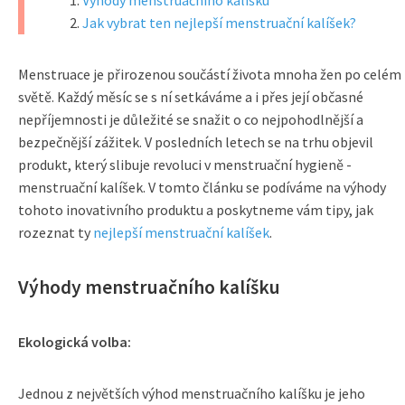
Výhody menstruačního kalíšku
Jak vybrat ten nejlepší menstruační kalíšek?
Menstruace je přirozenou součástí života mnoha žen po celém
světě. Každý měsíc se s ní setkáváme a i přes její občasné
nepříjemnosti je důležité se snažit o co nejpohodlnější a
bezpečnější zážitek. V posledních letech se na trhu objevil
produkt, který slibuje revoluci v menstruační hygieně -
menstruační kalíšek. V tomto článku se podíváme na výhody
tohoto inovativního produktu a poskytneme vám tipy, jak
rozeznat ty
nejlepší menstruační kalíšek
.
Výhody menstruačního kalíšku
Ekologická volba:
Jednou z největších výhod menstruačního kalíšku je jeho