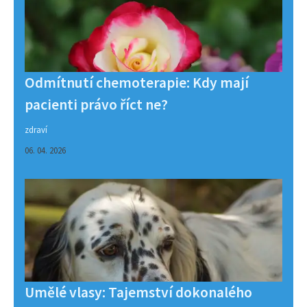
Odmítnutí chemoterapie: Kdy mají
pacienti právo říct ne?
zdraví
06. 04. 2026
Umělé vlasy: Tajemství dokonalého