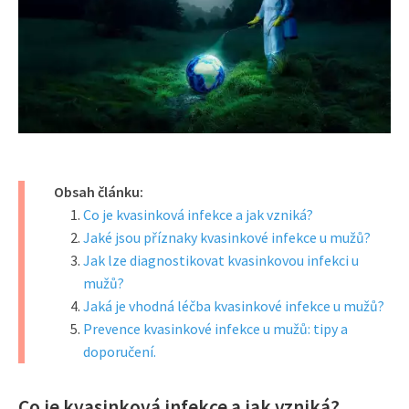
Obsah článku:
Co je kvasinková infekce a jak vzniká?
Jaké jsou příznaky kvasinkové infekce u mužů?
Jak lze diagnostikovat kvasinkovou infekci u
mužů?
Jaká je vhodná léčba kvasinkové infekce u mužů?
Prevence kvasinkové infekce u mužů: tipy a
doporučení.
Co je kvasinková infekce a jak vzniká?