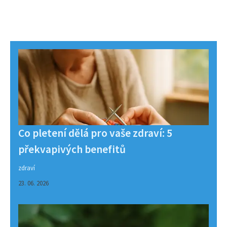
Co pletení dělá pro vaše zdraví: 5
překvapivých benefitů
zdraví
23. 06. 2026