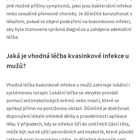
jiné možné příčiny symptomů, jako jsou bakteriální infekce
nebo sexuálně přenosné choroby. Je důležité konzultovat s
lékařem, pokud se objeví podezření na kvasinkovou infekci,
aby byla stanovena správná diagnóza a zahájena adekvátní
léčba.
Jaká je vhodná léčba kvasinkové infekce u
mužů?
Vhodná léčba kvasinkové infekce u mužů zahrnuje lokální i
systémovou terapii. Lokální léčba se obvykle provádí
pomocí antimykotických krémů nebo mastí, které se
aplikují přímo na postiženou oblast. Důležité je dodržovat
doporučení lékaře ohledně délky a pravidelnosti aplikace
léku. V případech, kdy se infekce šíří do vnitřních částí těla,
může být nutné užití perorálních antimykotik, které působí
celkově proti kvasinkám v těle. Je důležité dokončit celý