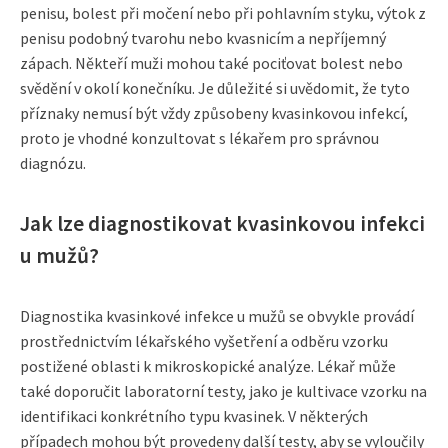
penisu, bolest při močení nebo při pohlavním styku, výtok z
penisu podobný tvarohu nebo kvasnicím a nepříjemný
zápach. Někteří muži mohou také pociťovat bolest nebo
svědění v okolí konečníku. Je důležité si uvědomit, že tyto
příznaky nemusí být vždy způsobeny kvasinkovou infekcí,
proto je vhodné konzultovat s lékařem pro správnou
diagnózu.
Jak lze diagnostikovat kvasinkovou infekci
u mužů?
Diagnostika kvasinkové infekce u mužů se obvykle provádí
prostřednictvím lékařského vyšetření a odběru vzorku
postižené oblasti k mikroskopické analýze. Lékař může
také doporučit laboratorní testy, jako je kultivace vzorku na
identifikaci konkrétního typu kvasinek. V některých
případech mohou být provedeny další testy, aby se vyloučily