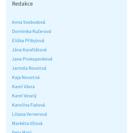
Redakce
Anna Svobodová
Dominika Kučerová
Eliška Přibylová
Jána Karafiátová
Jana Prokopenková
Jarmila Novotná
Kaja Novotná
Karel Vávra
Karel Veselý
Karolína Fialová
Liliana Vernerová
Markéta Vítová
Petr Malý