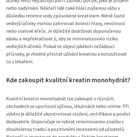
účinky. Mezi nejčastější patří zažívací potíže, jako je průjem
nebo nadýmání. Někteří lidé také hlásí zvýšenou váhu v
důsledku retence vody způsobené kreatinem. Méně časté
vedlejší účinky mohou zahrnovat bolesti hlavy, nevolnost
nebo svalové křeče. Je důležité dodržovat doporučenou
dávku a nepřekračovat ji, aby se minimalizovalo riziko
vedlejších účinků. Pokud se objeví jakékoli nežádoucí
příznaky, je vhodné přestat užívání kreatinu a konzultovat
to s lékařem.
Kde zakoupit kvalitní kreatin monohydrát?
Kvalitní kreatin monohydrát lze zakoupit v různých
obchodech se sportovní výživou, lékárnách nebo online. Při
výběru je důležité zkontrolovat složení, certifikace a pověst
dodavatele. Doporučuje se vybrat renomovanou značku s
dlouholetou tradicí a pozitivními recenzemi od uživatelů.
Nejlepší je investovat do produktu s čistým kreatinem