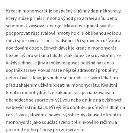
Kreatin monohydrát je bezpečný a účinný doplněk stravy,
který může přinést mnoho výhod pro zdraví a sílu. Jeho
schopnost zvyšovat energetickou dostupnost svalů a
podporovat růst svalové hmoty ho činí oblíbenou volbou
mezi sportovci a fitness nadšenci. Při správném užívání a
dodržování doporučených dávek je kreatin monohydrát
bezpečný pro většinu lidí. Je však důležité si uvědomit, že
každý jedinec je jiný a může reagovat odlišně na tento
doplněk stravy. Pokud máte nějaké zdravotní problémy
nebo užíváte léky, je vhodné se poradit se svým lékařem
před zahájením užívání kreatinu monohydrátu. Kvalitní
kreatin monohydrát lze zakoupit ve specializovaných
obchodech se sportovní výživou nebo online na ověřených
webových stránkách. Při výběru doplňku je důležité dbát na
certifikace, složení a pověst výrobce. Vyzkoušejte kreatin
monohydrát jako součást svého tréninkového režimu a
pozorujte jeho přínosy pro zdraví a sílu.