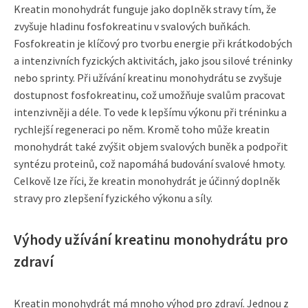
Kreatin monohydrát funguje jako doplněk stravy tím, že
zvyšuje hladinu fosfokreatinu v svalových buňkách.
Fosfokreatin je klíčový pro tvorbu energie při krátkodobých
a intenzivních fyzických aktivitách, jako jsou silové tréninky
nebo sprinty. Při užívání kreatinu monohydrátu se zvyšuje
dostupnost fosfokreatinu, což umožňuje svalům pracovat
intenzivněji a déle. To vede k lepšímu výkonu při tréninku a
rychlejší regeneraci po něm. Kromě toho může kreatin
monohydrát také zvýšit objem svalových buněk a podpořit
syntézu proteinů, což napomáhá budování svalové hmoty.
Celkově lze říci, že kreatin monohydrát je účinný doplněk
stravy pro zlepšení fyzického výkonu a síly.
Výhody užívání kreatinu monohydrátu pro
zdraví
Kreatin monohydrát má mnoho výhod pro zdraví. Jednou z