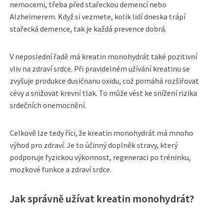
nemocemi, třeba před stařeckou demencí nebo
Alzheimerem. Když si vezmete, kolik lidí dneska trápí
stařecká demence, tak je každá prevence dobrá.
V neposlední řadě má kreatin monohydrát také pozitivní
vliv na zdraví srdce. Při pravidelném užívání kreatinu se
zvyšuje produkce dusičnanu oxidu, což pomáhá rozšiřovat
cévy a snižovat krevní tlak. To může vést ke snížení rizika
srdečních onemocnění.
Celkově lze tedy říci, že kreatin monohydrát má mnoho
výhod pro zdraví. Je to účinný doplněk stravy, který
podporuje fyzickou výkonnost, regeneraci po tréninku,
mozkové funkce a zdraví srdce.
Jak správně užívat kreatin monohydrát?