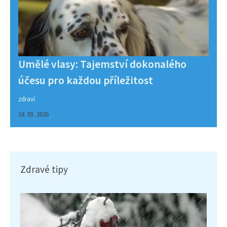
Umělé vlasy: Tajemství dokonalého
účesu pro každou příležitost
zdraví
18. 03. 2026
Zdravé tipy