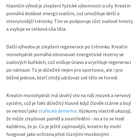
hlavních výhod je zlepšení fyzické výkonnosti a síly. Kreatin
pomáhá dodávat energii svalům, což umožňuje delší a
intenzivnější tréninky. Tím se podporuje růst svalové hmoty
a zvyšuje se celková síla těla.
Další výhodou je zlepšení regenerace po tréninku. Kreatin
monohydrát pomáhá obnovovat energetické rezervy ve
svalových buňkách, což snižuje únavu a urychluje regeneraci
po námaze. To je důležité nejen pro sportovce, ale i pro
běžné jedince, kteří chtějí udržovat své tělo ve formě.
Kreatin monohydrát má skvělý vliv na náš mozek a nervový
systém, což je fakt důležitý hlavně když člověk stárne a bojí
se nemocí jako
stařecká demence
. Výzkumy vlastně ukazují,
že může zlepšovat paměť a soustředění - no a to se hodí
každému, že jo. Co je ještě zajímavější, kreatin by mohl
fungovat jako ochrana před různými mozkovými