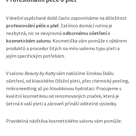
V dnešní uspěchané době často zapomínáme na důležitost
profesionální péče o pleť
. Zatímco domácí rutina je
nezbytná, nic se nevyrovná
odbornému ošetření v
kosmetickém salonu
. Kosmetička vám pomůže s výběrem
produktů a procedur šitých na míru vašemu typu pleti a
jejím specifickým potřebám.
V salonu
Beauty by Katty
vám nabízíme širokou škálu
ošetření, od klasického čištění pleti, přes chemický peeling,
mikroneedling až po hloubkovou hydrataci. Pracujeme s
kvalitní kosmetikou od renomovaných značek, která je
šetrná k vaší pleti a zároveň přináší viditelné výsledky.
Pravidelná návštěva kosmetického salonu vám pomůže: