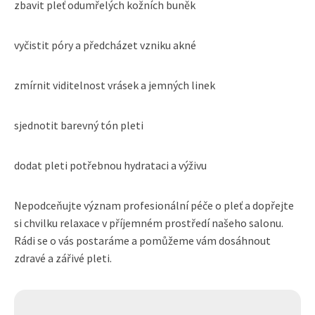
zbavit pleť odumřelých kožních buněk
vyčistit póry a předcházet vzniku akné
zmírnit viditelnost vrásek a jemných linek
sjednotit barevný tón pleti
dodat pleti potřebnou hydrataci a výživu
Nepodceňujte význam profesionální péče o pleť a dopřejte
si chvilku relaxace v příjemném prostředí našeho salonu.
Rádi se o vás postaráme a pomůžeme vám dosáhnout
zdravé a zářivé pleti.