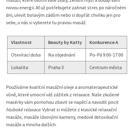
masáží
, které uvolní vaše svaly, zklidní mysl a dodají vám
novou energii. Ať už potřebujete zahnat stres po náročném
dni, ulevit bolavým zádům nebo si dopřát chvilku jen pro
sebe, u nás si vyberete tu pravou masáž.
Vlastnost
Beauty by Katty
Konkurence A
Otevírací doba
Na objednání
Po-Pá 9:00-17:00
Lokalita
Praha 3
Centrum města
Používáme kvalitní masážní oleje a aromaterapeutické
vůně, které umocní váš zážitek z relaxace. Naše zkušené
masérky vám pomohou zbavit se napětí a navodit pocit
hluboké relaxace
. Vybrat si můžete z klasické relaxační
masáže, masáže lávovými kameny, medové detoxikační
masáže a mnoha dalších.