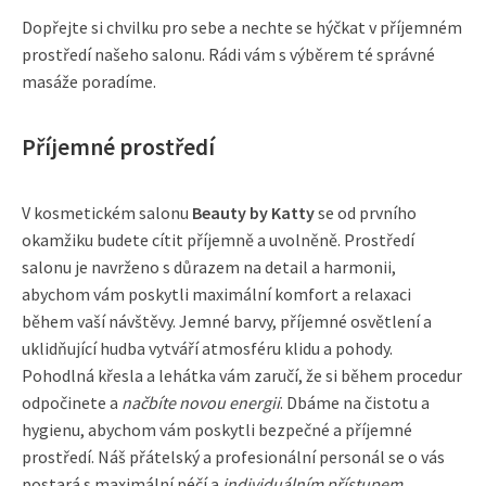
Dopřejte si chvilku pro sebe a nechte se hýčkat v příjemném
prostředí našeho salonu. Rádi vám s výběrem té správné
masáže poradíme.
Příjemné prostředí
V kosmetickém salonu
Beauty by Katty
se od prvního
okamžiku budete cítit příjemně a uvolněně. Prostředí
salonu je navrženo s důrazem na detail a harmonii,
abychom vám poskytli maximální komfort a relaxaci
během vaší návštěvy. Jemné barvy, příjemné osvětlení a
uklidňující hudba vytváří atmosféru klidu a pohody.
Pohodlná křesla a lehátka vám zaručí, že si během procedur
odpočinete a
načbíte novou energii
. Dbáme na čistotu a
hygienu, abychom vám poskytli bezpečné a příjemné
prostředí. Náš přátelský a profesionální personál se o vás
postará s maximální péčí a
individuálním přístupem
.