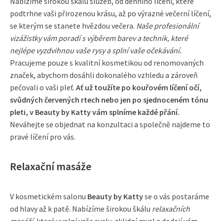
Nabízíme širokou škálu služeb, od denního líčení, které
podtrhne vaši přirozenou krásu, až po výrazné večerní líčení,
se kterým se stanete hvězdou večera.
Naše profesionální
vizážistky vám poradí s výběrem barev a technik, které
nejlépe vyzdvihnou vaše rysy a splní vaše očekávání.
Pracujeme pouze s kvalitní kosmetikou od renomovaných
značek, abychom dosáhli dokonalého vzhledu a zároveň
pečovali o vaši pleť.
Ať už toužíte po kouřovém líčení očí,
svůdných červených rtech nebo jen po sjednoceném tónu
pleti, v Beauty by Katty vám splníme každé přání.
Neváhejte se objednat na konzultaci a společně najdeme to
pravé líčení pro vás.
Relaxační masáže
V kosmetickém salonu
Beauty by Katty
se o vás postaráme
od hlavy až k patě. Nabízíme širokou škálu
relaxačních