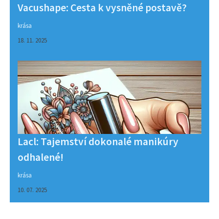
Vacushape: Cesta k vysněné postavě?
krása
18. 11. 2025
Lacl: Tajemství dokonalé manikúry
odhalené!
krása
10. 07. 2025