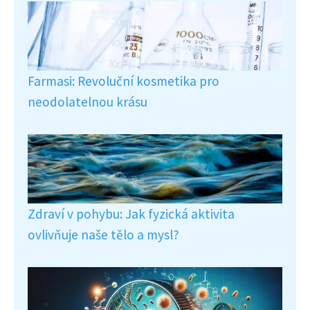
Farmasi: Revoluční kosmetika pro
neodolatelnou krásu
Zdraví v pohybu: Jak fyzická aktivita
ovlivňuje naše tělo a mysl?