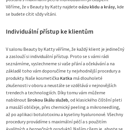
Věříme, že v Beauty by Katty najdete
oázu klidu a krásy
, kde
se budete cítit vždy vítáni.
Individuální přístup ke klientům
V salonu Beauty by Katty věříme, že každý klient je jedinečný
a zaslouží si individuální přístup. Proto se s vámi rádi
seznámíme, vyslechneme si vaše přání a očekávání a na
základě toho vám doporučíme ty nejvhodnější procedury a
produkty. Naše kosmetička
Katka
má dlouholeté
zkušenosti v oboru a neustále se vzdělává v nejnovějších
trendech a technologiích. Díky tomu vám můžeme
nabídnout
širokou škálu služeb
, od klasického čištění pleti
a masáží obličeje, přes chemický peeling a mikroneedling,
až po aplikaci botulotoxinu a kyseliny hyaluronové. Všechny
procedury provádíme s maximální péčí a s použitím
kvalitních a bezpečných produktů
. Naším cílem je, abyste se