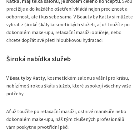
Katka, majitelka salonu, je srdcem celého konceptu.
Svou
prací žije a do každého ošetření vkládá nejen preciznost a
odbornost, ale i kus sebe sama. V Beauty by Katty si můžete
vybrat z široké škály kosmetických služeb, ať už toužíte po
dokonalém make-upu, relaxační masáži obličeje, nebo
chcete dopřát své pleti hloubkovou hydrataci.
Široká nabídka služeb
V
Beauty by Katty
, kosmetickém salonu s vášní pro krásu,
nabízíme širokou škálu služeb, které uspokojí všechny vaše
potřeby.
Ať už toužíte po relaxační masáži, oslnivé manikúře nebo
dokonalém make-upu, náš tým zkušených profesionálů
vám poskytne prvotřídní péči.