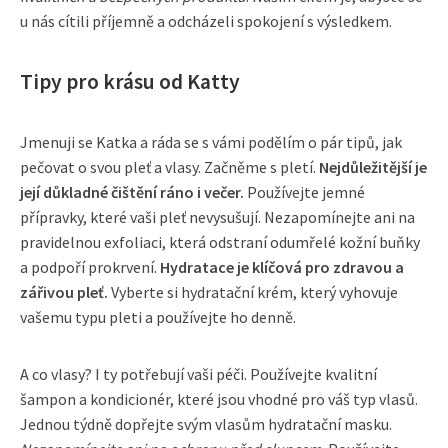
u nás cítili příjemně a odcházeli spokojení s výsledkem.
Tipy pro krásu od Katty
Jmenuji se Katka a ráda se s vámi podělím o pár tipů, jak
pečovat o svou pleť a vlasy. Začněme s pletí.
Nejdůležitější je
její důkladné čištění ráno i večer.
Používejte jemné
přípravky, které vaši pleť nevysušují. Nezapomínejte ani na
pravidelnou exfoliaci, která odstraní odumřelé kožní buňky
a podpoří prokrvení.
Hydratace je klíčová pro zdravou a
zářivou pleť.
Vyberte si hydratační krém, který vyhovuje
vašemu typu pleti a používejte ho denně.
A co vlasy? I ty potřebují vaši péči. Používejte kvalitní
šampon a kondicionér, které jsou vhodné pro váš typ vlasů.
Jednou týdně dopřejte svým vlasům hydratační masku.