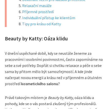
Relaxační masáže
Příjemné prostředí
Individuální přístup ke klientům
Tipy pro krásu od Katty
Beauty by Katty: Oáza klidu
V dnešní uspěchané době, kdy se neustále ženeme za
pracovními i osobními povinnostmi, často zapomínáme na
sebe a své potřeby. Dopřát si chvilku relaxace a péče o sebe
sama by přitom mělo být samozřejmostí. A kde jinde
načerpat novou energii a krásu než v příjemném a útulném
prostředí
kosmetického salonu
?
Právě takovým místem je
Beauty by Katty
, oáza klidu a
pohody, kde se o vás postará zkušený tým profesionálů.