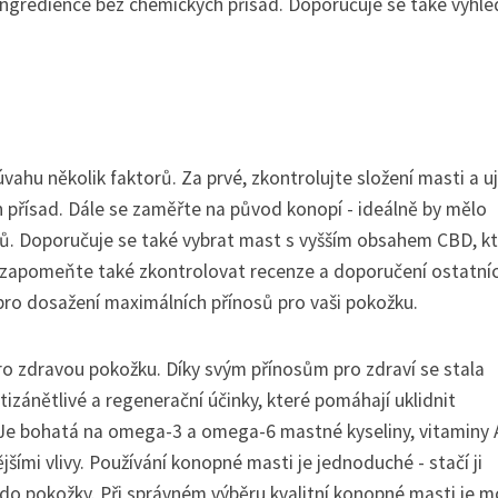
ingredience bez chemických přísad. Doporučuje se také vyhle
úvahu několik faktorů. Za prvé, zkontrolujte složení masti a u
h přísad. Dále se zaměřte na původ konopí - ideálně by mělo
ů. Doporučuje se také vybrat mast s vyšším obsahem CBD, k
 Nezapomeňte také zkontrolovat recenze a doporučení ostatní
é pro dosažení maximálních přínosů pro vaši pokožku.
 zdravou pokožku. Díky svým přínosům pro zdraví se stala
zánětlivé a regenerační účinky, které pomáhají uklidnit
Je bohatá na omega-3 a omega-6 mastné kyseliny, vitaminy A
ějšími vlivy. Používání konopné masti je jednoduché - stačí ji
do pokožky. Při správném výběru kvalitní konopné masti je 