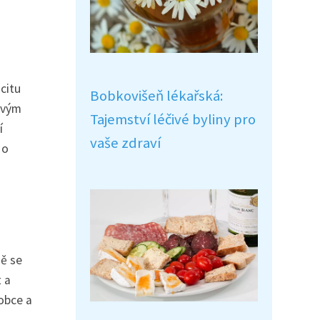
citu
Bobkovišeň lékařská:
svým
Tajemství léčivé byliny pro
í
vaše zdraví
 o
ně se
t a
obce a