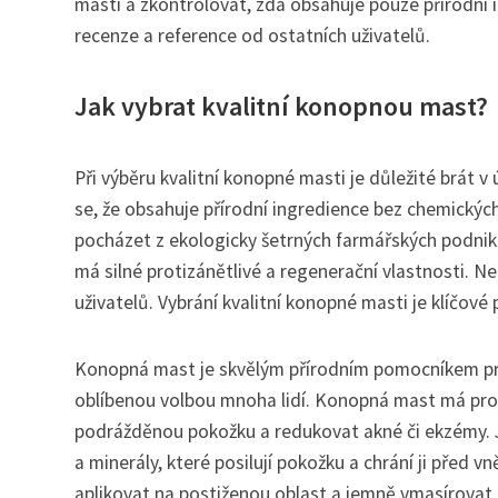
masti a zkontrolovat, zda obsahuje pouze přírodní 
recenze a reference od ostatních uživatelů.
Jak vybrat kvalitní konopnou mast?
Při výběru kvalitní konopné masti je důležité brát v 
se, že obsahuje přírodní ingredience bez chemickýc
pocházet z ekologicky šetrných farmářských podnik
má silné protizánětlivé a regenerační vlastnosti.
uživatelů. Vybrání kvalitní konopné masti je klíčov
Konopná mast je skvělým přírodním pomocníkem pro
oblíbenou volbou mnoha lidí. Konopná mast má proti
podrážděnou pokožku a redukovat akné či ekzémy. 
a minerály, které posilují pokožku a chrání ji před vn
aplikovat na postiženou oblast a jemně vmasírovat 