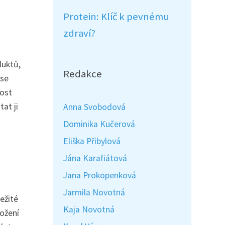
Protein: Klíč k pevnému
zdraví?
duktů,
Redakce
 se
host
at ji
Anna Svobodová
Dominika Kučerová
Eliška Přibylová
Jána Karafiátová
Jana Prokopenková
Jarmila Novotná
ežité
Kaja Novotná
ložení