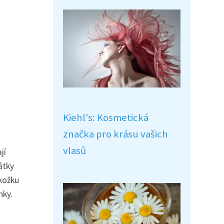
Kiehl's: Kosmetická
značka pro krásu vašich
vlasů
jí
átky
kožku
nky.