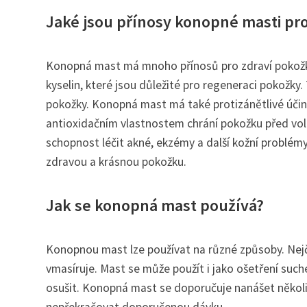
Jaké jsou přínosy konopné masti pro
Konopná mast má mnoho přínosů pro zdraví pokož
kyselin, které jsou důležité pro regeneraci pokožky
pokožky. Konopná mast má také protizánětlivé účin
antioxidačním vlastnostem chrání pokožku před volný
schopnost léčit akné, ekzémy a další kožní problémy.
zdravou a krásnou pokožku.
Jak se konopná mast používá?
Konopnou mast lze používat na různé způsoby. Nejča
vmasíruje. Mast se může použít i jako ošetření such
osušit. Konopná mast se doporučuje nanášet několi
nepřekračovat doporučenou dávku.