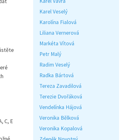
Karel Vávra
dat
Karel Veselý
Karolína Fialová
Liliana Vernerová
Markéta Vítová
jistěte
Petr Malý
Radim Veselý
teré
Radka Bártová
ch
Tereza Zavadilová
Terezie Dvořáková
Vendelínka Hájová
Veronika Bělková
, C, E
Veronika Kopalová
možné
Zdeněk Novotný