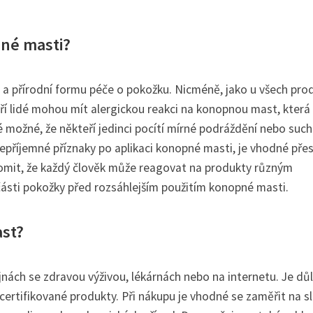
pné masti?
 přírodní formu péče o pokožku. Nicméně, jako u všech pro
ří lidé mohou mít alergickou reakci na konopnou mast, která
 možné, že někteří jedinci pocítí mírné podráždění nebo suc
nepříjemné příznaky po aplikaci konopné masti, je vhodné přest
ědomit, že každý člověk může reagovat na produkty různým
ásti pokožky před rozsáhlejším použitím konopné masti.
st?
ách se zdravou výživou, lékárnách nebo na internetu. Je důl
a certifikované produkty. Při nákupu je vhodné se zaměřit na s