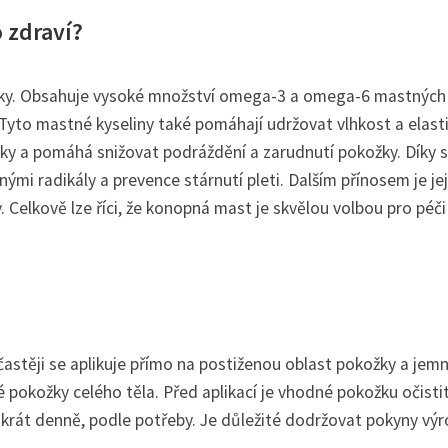
 zdraví?
ky. Obsahuje vysoké množství omega-3 a omega-6 mastných
. Tyto mastné kyseliny také pomáhají udržovat vlhkost a elasti
ky a pomáhá snižovat podráždění a zarudnutí pokožky. Díky 
mi radikály a prevence stárnutí pleti. Dalším přínosem je jej
 Celkově lze říci, že konopná mast je skvělou volbou pro péči
stěji se aplikuje přímo na postiženou oblast pokožky a jem
é pokožky celého těla. Před aplikací je vhodné pokožku očisti
krát denně, podle potřeby. Je důležité dodržovat pokyny výr