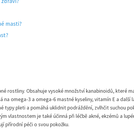
 zdraví?
né masti?
ast?
né rostliny. Obsahuje vysoké množství kanabinoidů, které ma
á na omega-3 a omega-6 mastné kyseliny, vitamín E a další l
 typy pleti a pomáhá uklidnit podráždění, zvlhčit suchou po
ivým vlastnostem je také účinná při léčbě akné, ekzémů a lupé
jí přírodní péči o svou pokožku.