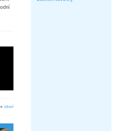
rodní
ie:
zdraví