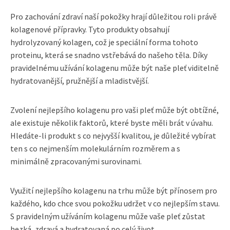
Pro zachování zdraví naší pokožky hrají důležitou roli právě
kolagenové přípravky. Tyto produkty obsahují
hydrolyzovaný kolagen, což je speciální forma tohoto
proteinu, která se snadno vstřebává do našeho těla. Díky
pravidelnému užívání kolagenu může být naše pleť viditelně
hydratovanější, pružnější a mladistvější.
Zvolení nejlepšího kolagenu pro vaši pleť může být obtížné,
ale existuje několik faktorů, které byste měli brát v úvahu.
Hledáte-li produkt s co nejvyšší kvalitou, je důležité vybírat
ten s co nejmenším molekulárním rozměrem a s
minimálně zpracovanými surovinami.
Využití nejlepšího kolagenu na trhu může být přínosem pro
každého, kdo chce svou pokožku udržet v co nejlepším stavu.
S pravidelným užíváním kolagenu může vaše pleť zůstat
hezká, zdravá a hydratovaná po celý život.