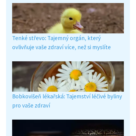
Tenké střevo: Tajemný orgán, který
ovlivňuje vaše zdraví více, než si myslíte
Bobkovišeň lékařská: Tajemství léčivé byliny
pro vaše zdraví