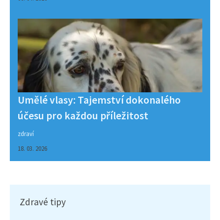
Umělé vlasy: Tajemství dokonalého
účesu pro každou příležitost
zdraví
18. 03. 2026
Zdravé tipy