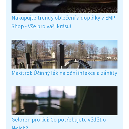
Nakupujte trendy oblečení a doplňky v EMP
Shop - Vše pro vaši krásu!
Maxitrol: Účinný lék na oční infekce a záněty
Geloren pro lidi: Co potřebujete vědět o
lécích?