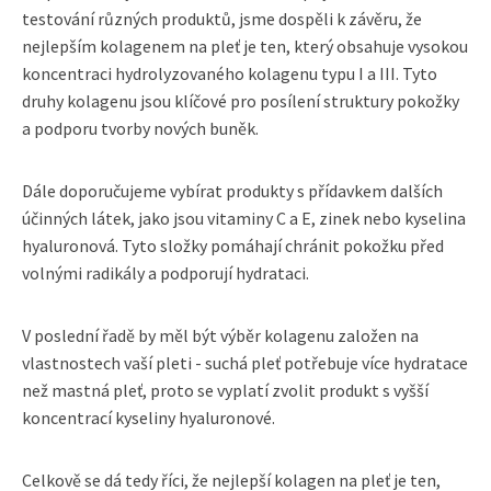
testování různých produktů, jsme dospěli k závěru, že
nejlepším kolagenem na pleť je ten, který obsahuje vysokou
koncentraci hydrolyzovaného kolagenu typu I a III. Tyto
druhy kolagenu jsou klíčové pro posílení struktury pokožky
a podporu tvorby nových buněk.
Dále doporučujeme vybírat produkty s přídavkem dalších
účinných látek, jako jsou vitaminy C a E, zinek nebo kyselina
hyaluronová. Tyto složky pomáhají chránit pokožku před
volnými radikály a podporují hydrataci.
V poslední řadě by měl být výběr kolagenu založen na
vlastnostech vaší pleti - suchá pleť potřebuje více hydratace
než mastná pleť, proto se vyplatí zvolit produkt s vyšší
koncentrací kyseliny hyaluronové.
Celkově se dá tedy říci, že nejlepší kolagen na pleť je ten,