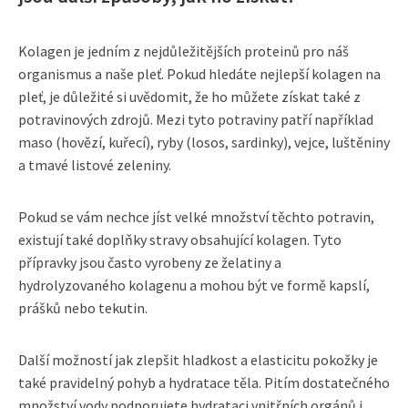
Kolagen je jedním z nejdůležitějších proteinů pro náš
organismus a naše pleť. Pokud hledáte nejlepší kolagen na
pleť, je důležité si uvědomit, že ho můžete získat také z
potravinových zdrojů. Mezi tyto potraviny patří například
maso (hovězí, kuřecí), ryby (losos, sardinky), vejce, luštěniny
a tmavé listové zeleniny.
Pokud se vám nechce jíst velké množství těchto potravin,
existují také doplňky stravy obsahující kolagen. Tyto
přípravky jsou často vyrobeny ze želatiny a
hydrolyzovaného kolagenu a mohou být ve formě kapslí,
prášků nebo tekutin.
Další možností jak zlepšit hladkost a elasticitu pokožky je
také pravidelný pohyb a hydratace těla. Pitím dostatečného
množství vody podporujete hydrataci vnitřních orgánů i