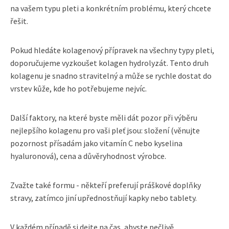
na vašem typu pleti a konkrétním problému, který chcete
řešit.
Pokud hledáte kolagenový přípravek na všechny typy pleti,
doporučujeme vyzkoušet kolagen hydrolyzát. Tento druh
kolagenu je snadno stravitelný a může se rychle dostat do
vrstev kůže, kde ho potřebujeme nejvíc.
Další faktory, na které byste měli dát pozor při výběru
nejlepšího kolagenu pro vaši pleť jsou: složení (věnujte
pozornost přísadám jako vitamín C nebo kyselina
hyaluronová), cena a důvěryhodnost výrobce.
Zvažte také formu - někteří preferují práškové doplňky
stravy, zatímco jiní upřednostňují kapky nebo tablety.
V každém případě si dejte na čas, abyste pečlivě