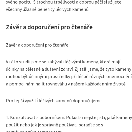
svého pocitu. S trochou trpělivosti a dobrou péčí si užijete
všechny úžasné benefity léčivých kamenů.
Závěr a doporučení pro čtenáře
Závěr a doporučení pro čtenáře
V této studii jsme se zabývali léčivými kameny, které mají
účinky na tělesné a duševní zdraví. Zjistili jsme, že tyto kameny
mohou být účinnými prostředky při léčbě různých onemocnění
a pomoci nám najít rovnováhu v našem každodenním životě.
Pro lepší využití léčivých kamenů doporučujeme:
1. Konzultovat s odborníkem: Pokud si nejste jisti, jaké kameny
použít nebo jak je správně používat, poraďte se s