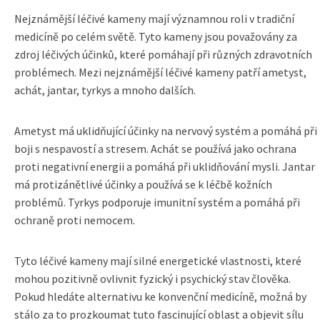
Nejznámější léčivé kameny mají významnou roli v tradiční
medicíně po celém světě. Tyto kameny jsou považovány za
zdroj léčivých účinků, které pomáhají při různých zdravotních
problémech. Mezi nejznámější léčivé kameny patří ametyst,
achát, jantar, tyrkys a mnoho dalších.
Ametyst má uklidňující účinky na nervový systém a pomáhá při
boji s nespavostí a stresem. Achát se používá jako ochrana
proti negativní energii a pomáhá při uklidňování mysli. Jantar
má protizánětlivé účinky a používá se k léčbě kožních
problémů. Tyrkys podporuje imunitní systém a pomáhá při
ochraně proti nemocem.
Tyto léčivé kameny mají silné energetické vlastnosti, které
mohou pozitivně ovlivnit fyzický i psychický stav člověka.
Pokud hledáte alternativu ke konvenční medicíně, možná by
stálo za to prozkoumat tuto fascinující oblast a objevit sílu