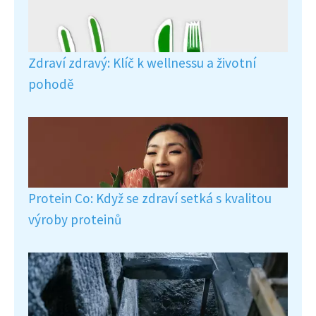
Zdraví zdravý: Klíč k wellnessu a životní
pohodě
Protein Co: Když se zdraví setká s kvalitou
výroby proteinů