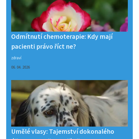
Odmítnutí chemoterapie: Kdy mají
pacienti právo říct ne?
zdraví
06. 04. 2026
Umělé vlasy: Tajemství dokonalého