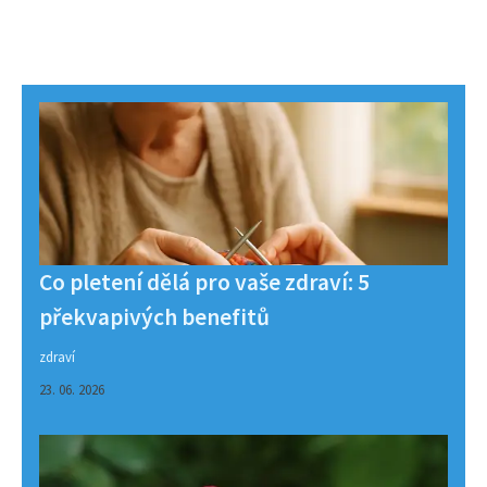
Co pletení dělá pro vaše zdraví: 5
překvapivých benefitů
zdraví
23. 06. 2026