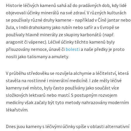
Historie léčivých kamenů sahá až do pradávných dob, kdy lidé
objevovali účinky minerálů na své zdraví. V různých kulturách
se používaly různé druhy kamene - například v Číně jantar nebo
žula, v Indii drahokamy jako rubín nebo safír a v Evropě se
používaly hlavně minerály ze skupiny karbonátů (např.
aragonit či vápenec). Léčivé účinky těchto kamenů byly
přisuzovány nemoce, únavě či
bolesti
a naše předky je proto
nosili jako talismany a amulety.
V průběhu středověku se rozvíjela alchymie a léčitelství, která
stavěla na rostlinné i minerální medicíně. I zde měly léčivé
kameny své místo, byly často používány jako součást více
složkových lektvarů nebo mastí. S postupným rozvojem
medicíny však začaly být tyto metody nahrazovány moderním
lékařstvím.
Dnes jsou kameny s léčivými účinky spíše v oblasti alternativní