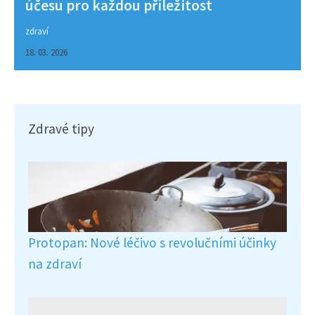
účesu pro každou příležitost
zdraví
18. 03. 2026
Zdravé tipy
Protopan: Nové léčivo s revolučními účinky
na zdraví