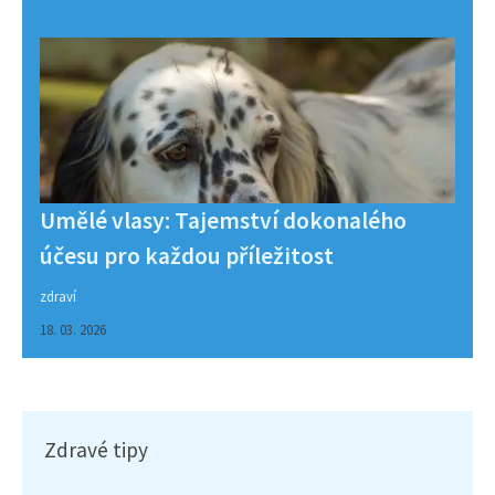
Umělé vlasy: Tajemství dokonalého
účesu pro každou příležitost
zdraví
18. 03. 2026
Zdravé tipy