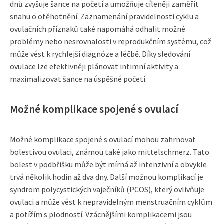
dnů zvyšuje šance na početí a umožňuje cíleněji zaměřit
snahu o otěhotnění. Zaznamenání pravidelnosti cyklu a
ovulačních příznaků také napomáhá odhalit možné
problémy nebo nesrovnalosti v reprodukčním systému, což
může vést k rychlejší diagnóze a léčbě. Díky sledování
ovulace lze efektivněji plánovat intimní aktivity a
maximalizovat šance na úspěšné početí.
Možné komplikace spojené s ovulací
Možné komplikace spojené s ovulací mohou zahrnovat
bolestivou ovulaci, známou také jako mittelschmerz. Tato
bolest v podbřišku může být mírná až intenzivní a obvykle
trvá několik hodin až dva dny. Další možnou komplikací je
syndrom polycystických vaječníků (PCOS), který ovlivňuje
ovulaci a může vést k nepravidelným menstruačním cyklům
a potížím s plodností. Vzácnějšími komplikacemi jsou