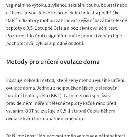
vaginálního výtoku, zvýšenou sexuální touhu, bolesti nebo
citlivost prsou, lehké krvácení nebo bolest v podbřišku.
Další indikátory mohou zahrnovat zvýšení bazální tělesné
teploty o 0,5-1 stupně Celsia a pozitivní ovulační test.
Pozornost k těmto signálům může pomoci ženám lépe
pochopit svůj cyklus a plodné období.
Metody pro určení ovulace doma
Existuje několik metod, které ženy mohou využít k určení
ovulace doma. Jednou z nejpoužívanějších je sledování
bazální teploty těla (BBT). Tato metoda spočívá v
pravidelném měření tělesné teploty každé ráno před
vstáním. BBT se zvyšuje o 0,5-1 stupně Celsia během
ovulace kvůli hormonálním změnám.
Další možností je sledování změn ve své vaginální sekreci.