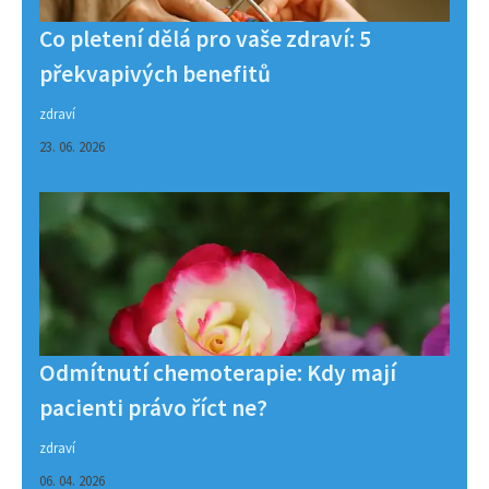
Co pletení dělá pro vaše zdraví: 5
překvapivých benefitů
zdraví
23. 06. 2026
Odmítnutí chemoterapie: Kdy mají
pacienti právo říct ne?
zdraví
06. 04. 2026