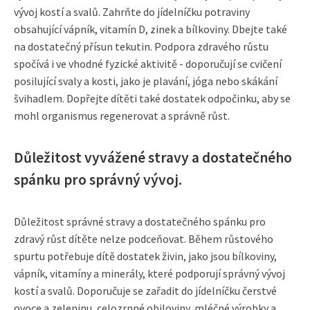
vývoj kostí a svalů. Zahrňte do jídelníčku potraviny
obsahující vápník, vitamín D, zinek a bílkoviny. Dbejte také
na dostatečný přísun tekutin. Podpora zdravého růstu
spočívá i ve vhodné fyzické aktivitě - doporučují se cvičení
posilující svaly a kosti, jako je plavání, jóga nebo skákání
švihadlem. Dopřejte dítěti také dostatek odpočinku, aby se
mohl organismus regenerovat a správně růst.
Důležitost vyvážené stravy a dostatečného
spánku pro správný vývoj.
Důležitost správné stravy a dostatečného spánku pro
zdravý růst dítěte nelze podceňovat. Během růstového
spurtu potřebuje dítě dostatek živin, jako jsou bílkoviny,
vápník, vitamíny a minerály, které podporují správný vývoj
kostí a svalů. Doporučuje se zařadit do jídelníčku čerstvé
ovoce a zeleninu, celozrnné obiloviny, mléčné výrobky a