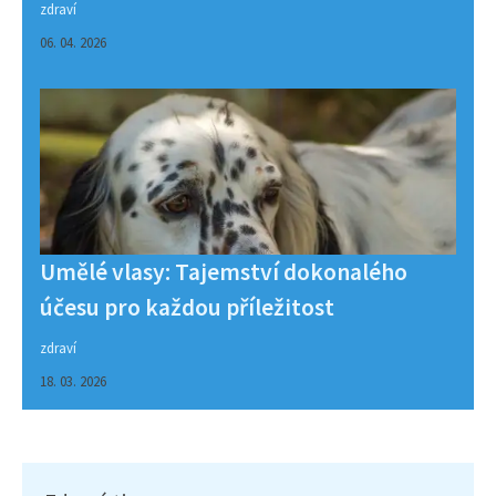
zdraví
06. 04. 2026
Umělé vlasy: Tajemství dokonalého
účesu pro každou příležitost
zdraví
18. 03. 2026