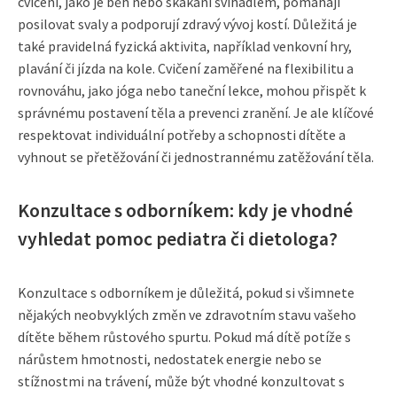
cvičení, jako je běh nebo skákání švihadlem, pomáhají
posilovat svaly a podporují zdravý vývoj kostí. Důležitá je
také pravidelná fyzická aktivita, například venkovní hry,
plavání či jízda na kole. Cvičení zaměřené na flexibilitu a
rovnováhu, jako jóga nebo taneční lekce, mohou přispět k
správnému postavení těla a prevenci zranění. Je ale klíčové
respektovat individuální potřeby a schopnosti dítěte a
vyhnout se přetěžování či jednostrannému zatěžování těla.
Konzultace s odborníkem: kdy je vhodné
vyhledat pomoc pediatra či dietologa?
Konzultace s odborníkem je důležitá, pokud si všimnete
nějakých neobvyklých změn ve zdravotním stavu vašeho
dítěte během růstového spurtu. Pokud má dítě potíže s
nárůstem hmotnosti, nedostatek energie nebo se
stížnostmi na trávení, může být vhodné konzultovat s