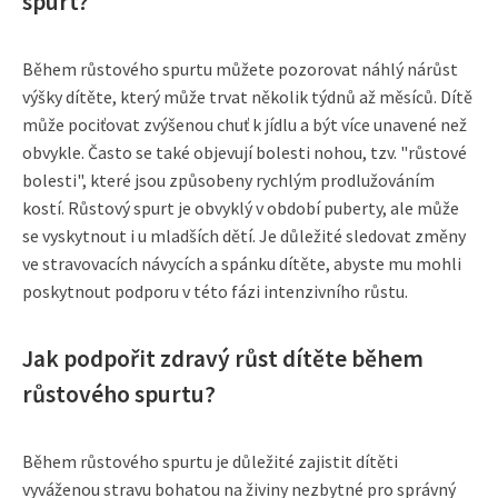
spurt?
Během růstového spurtu můžete pozorovat náhlý nárůst
výšky dítěte, který může trvat několik týdnů až měsíců. Dítě
může pociťovat zvýšenou chuť k jídlu a být více unavené než
obvykle. Často se také objevují bolesti nohou, tzv. "růstové
bolesti", které jsou způsobeny rychlým prodlužováním
kostí. Růstový spurt je obvyklý v období puberty, ale může
se vyskytnout i u mladších dětí. Je důležité sledovat změny
ve stravovacích návycích a spánku dítěte, abyste mu mohli
poskytnout podporu v této fázi intenzivního růstu.
Jak podpořit zdravý růst dítěte během
růstového spurtu?
Během růstového spurtu je důležité zajistit dítěti
vyváženou stravu bohatou na živiny nezbytné pro správný