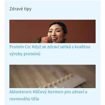
Zdravé tipy
Protein Co: Když se zdraví setká s kvalitou
výroby proteinů
Aldosteron: Klíčový hormon pro zdraví a
rovnováhu těla