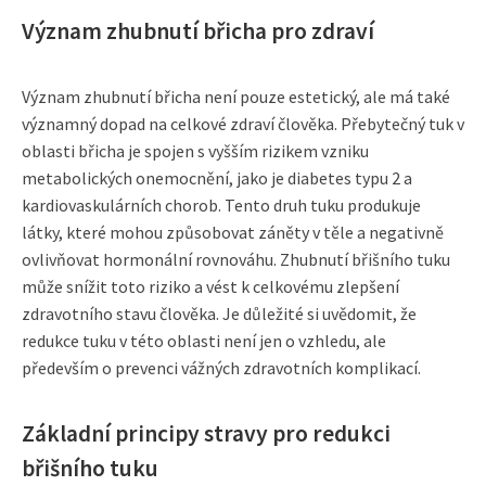
Význam zhubnutí břicha pro zdraví
Význam zhubnutí břicha není pouze estetický, ale má také
významný dopad na celkové zdraví člověka. Přebytečný tuk v
oblasti břicha je spojen s vyšším rizikem vzniku
metabolických onemocnění, jako je diabetes typu 2 a
kardiovaskulárních chorob. Tento druh tuku produkuje
látky, které mohou způsobovat záněty v těle a negativně
ovlivňovat hormonální rovnováhu. Zhubnutí břišního tuku
může snížit toto riziko a vést k celkovému zlepšení
zdravotního stavu člověka. Je důležité si uvědomit, že
redukce tuku v této oblasti není jen o vzhledu, ale
především o prevenci vážných zdravotních komplikací.
Základní principy stravy pro redukci
břišního tuku