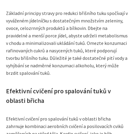
Základní principy stravy pro redukci břišního tuku spočívají v
vyváženém jídelníčku s dostatečným množstvím zeleniny,
ovoce, celozrnných produktů a bílkovin. Dbejte na
pravidelné a menší porce jídel, abyste udrželi metabolismus
v chodu a minimalizovali ukládání tuků. Omezte konzumaci
rafinovaných cukrů a nasycených tuků, které podporují
tvorbu břišního tuku. Důležité je také dostatečné pití vody a
vyhýbání se nadměrné konzumaci alkoholu, který může
brzdit spalování tuků.
Efektivní cvičení pro spalování tuků v
oblasti břicha
Efektivní cvičení pro spalování tuků v oblasti břicha
zahrnuje kombinaci aerobních cvičení a posilovacích cviků
zaměřených na střed těla. Kardio cvičení, jako je běh,