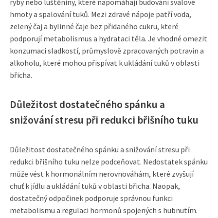
ryby nebo luštěniny, které napomáhají budování svalové
hmoty a spalování tuků. Mezi zdravé nápoje patří voda,
zelený čaj a bylinné čaje bez přidaného cukru, které
podporují metabolismus a hydrataci těla. Je vhodné omezit
konzumaci sladkostí, průmyslově zpracovaných potravin a
alkoholu, které mohou přispívat k ukládání tuků v oblasti
břicha.
Důležitost dostatečného spánku a
snižování stresu při redukci břišního tuku
Důležitost dostatečného spánku a snižování stresu při
redukci břišního tuku nelze podceňovat. Nedostatek spánku
může vést k hormonálním nerovnováhám, které zvyšují
chuť k jídlu a ukládání tuků v oblasti břicha. Naopak,
dostatečný odpočinek podporuje správnou funkci
metabolismu a regulaci hormonů spojených s hubnutím.