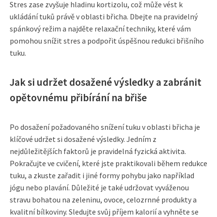
Stres zase zvyšuje hladinu kortizolu, což může vést k
ukládání tuků právě v oblasti břicha. Dbejte na pravidelný
spánkový režim a najděte relaxační techniky, které vám
pomohou snížit stres a podpořit úspěšnou redukci břišního
tuku.
Jak si udržet dosažené výsledky a zabránit
opětovnému přibírání na břiše
Po dosažení požadovaného snížení tuku v oblasti břicha je
klíčové udržet si dosažené výsledky. Jedním z
nejdůležitějších faktorů je pravidelná fyzická aktivita.
Pokračujte ve cvičení, které jste praktikovali během redukce
tuku, a zkuste zařadit i jiné formy pohybu jako například
jógu nebo plavání. Důležité je také udržovat vyváženou
stravu bohatou na zeleninu, ovoce, celozrnné produkty a
kvalitní bílkoviny. Sledujte svůj příjem kalorií a vyhněte se