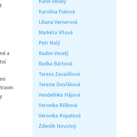
Karel Veselý
t
Karolína Fialová
Liliana Vernerová
Markéta Vítová
Petr Malý
Radim Veselý
šné a
tní
Radka Bártová
Tereza Zavadilová
ými
Terezie Dvořáková
travin
Vendelínka Hájová
y
Veronika Bělková
Veronika Kopalová
Zdeněk Novotný