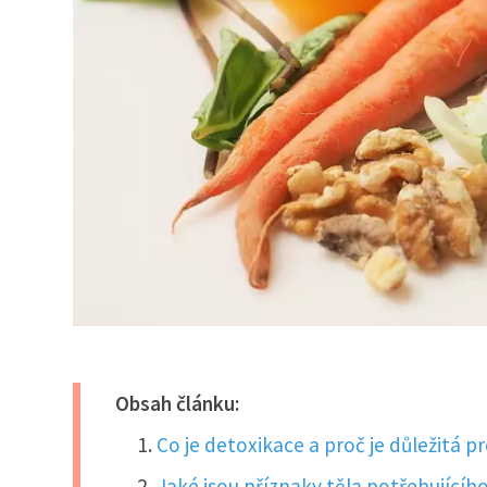
Obsah článku:
Co je detoxikace a proč je důležitá p
Jaké jsou příznaky těla potřebujícíh