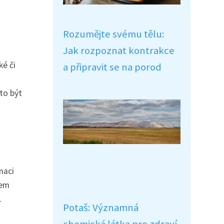
Rozumějte svému tělu:
Jak rozpoznat kontrakce
ké či
a připravit se na porod
to být
maci
jem
.
Potaš: Významná