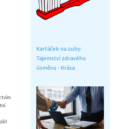
Kartáček na zuby:
Tajemství zdravého
úsměvu - Krása
ictvím
tní
pšit