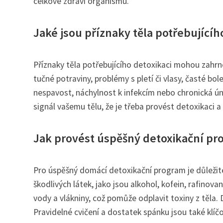
celkové zdraví organismu.
Jaké jsou příznaky těla potřebujícíh
Příznaky těla potřebujícího detoxikaci mohou zahrn
tučné potraviny, problémy s pletí či vlasy, časté bol
nespavost, náchylnost k infekcím nebo chronická úna
signál vašemu tělu, že je třeba provést detoxikaci
Jak provést úspěšný detoxikační p
Pro úspěšný domácí detoxikační program je důležit
škodlivých látek, jako jsou alkohol, kofein, rafinov
vody a vlákniny, což pomůže odplavit toxiny z těla.
Pravidelné cvičení a dostatek spánku jsou také klí