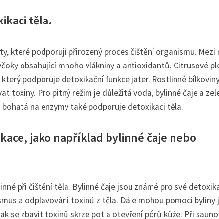
ikaci těla.
 ty, které podporují přirozený proces čištění organismu. Mezi 
rtyčoky obsahující mnoho vlákniny a antioxidantů. Citrusové p
který podporuje detoxikační funkce jater. Rostlinné bílkoviny
t toxiny. Pro pitný režim je důležitá voda, bylinné čaje a zel
a bohatá na enzymy také podporuje detoxikaci těla.
kace, jako například bylinné čaje nebo
né při čištění těla. Bylinné čaje jsou známé pro své detoxik
ismus a odplavování toxinů z těla. Dále mohou pomoci byliny 
ak se zbavit toxinů skrze pot a otevření pórů kůže. Při sauno