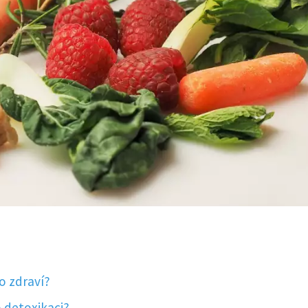
ro zdraví?
o detoxikaci?