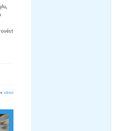
ylu,
o
rovést
ie:
zdraví