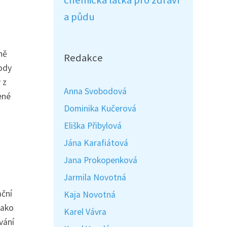
chemická látka pro zdraví
a půdu
ně
Redakce
lody
 z
Anna Svobodová
ené
Dominika Kučerová
Eliška Přibylová
Jána Karafiátová
Jana Prokopenková
Jarmila Novotná
ační
Kaja Novotná
jako
Karel Vávra
vání