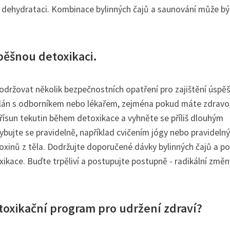
k dehydrataci. Kombinace bylinných čajů a saunování může bý
pěšnou detoxikaci.
održovat několik bezpečnostních opatření pro zajištění úspě
plán s odborníkem nebo lékařem, zejména pokud máte zdravo
řísun tekutin během detoxikace a vyhněte se příliš dlouhým
hybujte se pravidelně, například cvičením jógy nebo pravideln
 toxinů z těla. Dodržujte doporučené dávky bylinných čajů a po
ikace. Buďte trpěliví a postupujte postupně - radikální změn
toxikační program pro udržení zdraví?