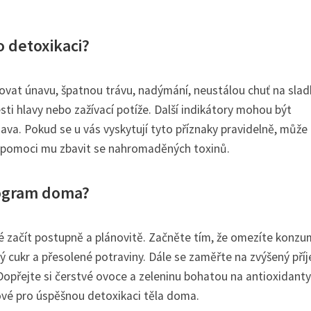
o detoxikaci?
ovat únavu, špatnou trávu, nadýmání, neustálou chuť na slad
esti hlavy nebo zažívací potíže. Další indikátory mohou být
va. Pokud se u vás vyskytují tyto příznaky pravidelně, může 
 a pomoci mu zbavit se nahromaděných toxinů.
rogram doma?
é začít postupně a plánovitě. Začněte tím, že omezíte konzu
aný cukr a přesolené potraviny. Dále se zaměřte na zvýšený pří
 Dopřejte si čerstvé ovoce a zeleninu bohatou na antioxidanty
čové pro úspěšnou detoxikaci těla doma.