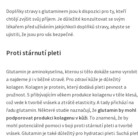
Doplňky stravy s glutaminem jsou k dispozici pro ty, kteří
chtějí zvýšit svůj příjem. Je důležité konzultovat se svým
lékařem před užíváním jakýchkoli doplňků stravy, abyste se
ujistili, že jsou pro vás bezpečné.
Proti stárnutí pleti
Glutamin je aminokyselina, kterou si tělo dokáže samo vyrobit
a najdeme ji i v běžné stravě. Pro zdraví kůže je důležitý
kolagen. Kolagen je protein, který dodává pleti pevnost a
pružnost. S přibývajícím věkem produkce kolagenu v těle klesá,
což vede k tvorbě vrásek a ztrátě elasticity. A tady přichází na
řadu glutamin. Některé studie naznačují, že
glutamin by mohl
podporovat produkci kolagenu v kůži
. To znamená, že by
mohl potenciálně pomoci v boji proti stárnutí pleti a tvorbě
vrásek. Glutamin je také důležitý pro hydrataci pleti. Suchá pleť