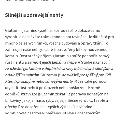
Silnější a zdravější nehty
Glutamin je aminokyselina, kterou si tělo dokáže samo
vyrobit, a nachází se také v mnoha potravinách. Je důležitá pro
mnoho tělesných funkcí, včetně budování a opravy tkání. To
zahrnuje i naše nehty, které jsou tvořeny bílkovinou zvanou
keratin. Dostatečný příjem glutaminu může podpořit zdravý
růst nehtů a
zamezit jejich lámání a třepení
. Studie naznačují,
že
užívání glutaminu v doplňcích stravy může vést k silnějším a
odolnějším nehtům
. Glutamin je
obzvláště prospěšný pro lidi,
kteří trpí slabými nebo lámavými nehty
. Může také pomoci
urychlit růst nehtů po úrazech nebo poškození. Kromě
doplňků stravy lze glutamin získat i z potravin bohatých na
bílkoviny, jako je maso, ryby, vejce, mléčné výrobky, fazole a
ořechy. Pro dosažení nejlepších výsledků je vhodné
kombinovat pestrou a vyváženou stravu s dostatečným