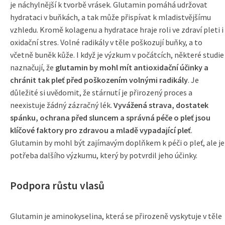
je náchylnější k tvorbě vrásek. Glutamin pomáhá udržovat
hydrataci v buňkách, a tak může přispívat k mladistvějšímu
vzhledu. Kromě kolagenu a hydratace hraje roli ve zdraví pleti i
oxidační stres. Volné radikály v těle poškozují buňky, a to
včetně buněk kůže. I když je výzkum v počátcích, některé studie
naznačují, že
glutamin by mohl mít antioxidační účinky a
chránit tak pleť před poškozením volnými radikály
. Je
důležité si uvědomit, že stárnutí je přirozený proces a
neexistuje žádný zázračný lék.
Vyvážená strava, dostatek
spánku, ochrana před sluncem a správná péče o pleť jsou
klíčové faktory pro zdravou a mladě vypadající pleť
.
Glutamin by mohl být zajímavým doplňkem k péči o pleť, ale je
potřeba dalšího výzkumu, který by potvrdil jeho účinky.
Podpora růstu vlasů
Glutamin je aminokyselina, která se přirozeně vyskytuje v těle