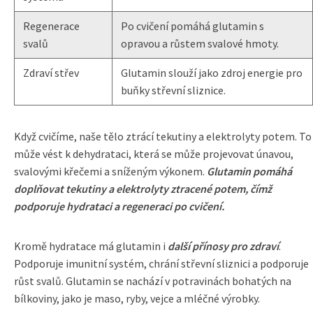
Regenerace
Po cvičení pomáhá glutamin s
svalů
opravou a růstem svalové hmoty.
Zdraví střev
Glutamin slouží jako zdroj energie pro
buňky střevní sliznice.
Když cvičíme, naše tělo ztrácí tekutiny a elektrolyty potem. To
může vést k dehydrataci, která se může projevovat únavou,
svalovými křečemi a sníženým výkonem.
Glutamin pomáhá
doplňovat tekutiny a elektrolyty ztracené potem, čímž
podporuje hydrataci a regeneraci po cvičení.
Kromě hydratace má glutamin i
další přínosy pro zdraví
.
Podporuje imunitní systém, chrání střevní sliznici a podporuje
růst svalů. Glutamin se nachází v potravinách bohatých na
bílkoviny, jako je maso, ryby, vejce a mléčné výrobky.