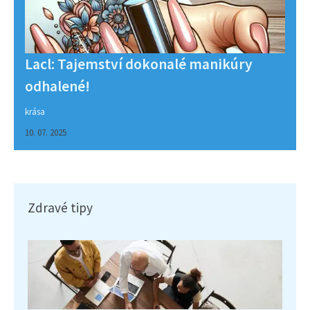
Lacl: Tajemství dokonalé manikúry
odhalené!
krása
10. 07. 2025
Zdravé tipy