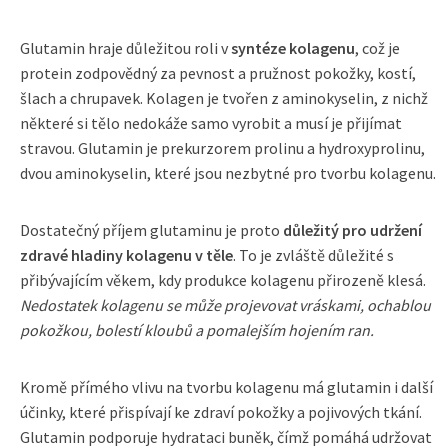
Glutamin hraje důležitou roli v
syntéze kolagenu
, což je
protein zodpovědný za pevnost a pružnost pokožky, kostí,
šlach a chrupavek. Kolagen je tvořen z aminokyselin, z nichž
některé si tělo nedokáže samo vyrobit a musí je přijímat
stravou. Glutamin je prekurzorem prolinu a hydroxyprolinu,
dvou aminokyselin, které jsou nezbytné pro tvorbu kolagenu.
Dostatečný příjem glutaminu je proto
důležitý pro udržení
zdravé hladiny kolagenu v těle
. To je zvláště důležité s
přibývajícím věkem, kdy produkce kolagenu přirozeně klesá.
Nedostatek kolagenu se může projevovat vráskami, ochablou
pokožkou, bolestí kloubů a pomalejším hojením ran.
Kromě přímého vlivu na tvorbu kolagenu má glutamin i další
účinky, které přispívají ke zdraví pokožky a pojivových tkání.
Glutamin podporuje hydrataci buněk, čímž pomáhá udržovat