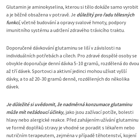
Glutamin je aminokyselina, kterou si tělo dokáže samo vyrobit
a je běžně obsažena v potravě. Je
důležitý pro řadu tělesných
funkcí
, včetně budování a opravy svalové hmoty, podpory
imunitního systému a udržení zdravého trávicího traktu.
Doporučené dávkování glutaminu se liší v závislosti na
individuálních potřebách a cílech. Pro zdravé dospělé osoby se
obvykle doporučuje denní dávka 5-10 gramů, rozdělená do dvou
až tří dávek. Sportovci a aktivní jedinci mohou užívat vyšší
dávky, a to až 20-30 gramů denně, rozdělených do několika
dávek.
Je důležité si uvědomit, že nadměrná konzumace glutaminu
může mít nežádoucí účinky
, jako jsou zažívací potíže, bolesti
hlavy nebo alergické reakce. Před zahájením užívání glutaminu
ve formě doplňků stravy je vhodné se poradit s lékařem nebo
nutričním terapeutem, zejména v případě těhotenství, kojení