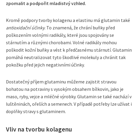
zpomalit a podpořit mladistvý vzhled.
Kromě podpory tvorby kolagenu a elastinu má glutamin také
antioxidační účinky
. To znamená, že chrání buňky před
poškozením volnými radikály, které jsou spojovány se
stárnutím a různými chorobami. Volné radikály mohou
poškodit kožní buňky a vést k předčasnému stárnutí. Glutamin
pomáhá neutralizovat tyto škodlivé molekuly a chránit tak
pokožku před jejich negativními účinky.
Dostatečný příjem glutaminu můžeme zajistit stravou
bohatou na potraviny s vysokým obsahem bílkovin, jako je
maso, ryby, vejce a mléčné výrobky. Glutamin se také nachází v
luštěninách, ořeších a semenech. V případě potřeby lze užívat i
doplňky stravy s glutaminem.
Vliv na tvorbu kolagenu