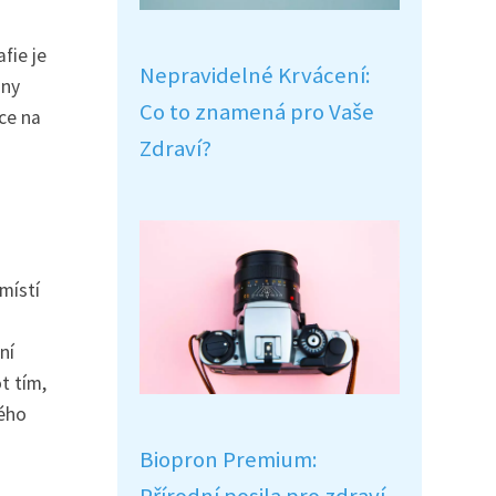
fie je
Nepravidelné Krvácení:
iny
Co to znamená pro Vaše
nce na
Zdraví?
místí
ní
t tím,
kého
Biopron Premium: