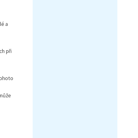
é a
h při
tohoto
 může