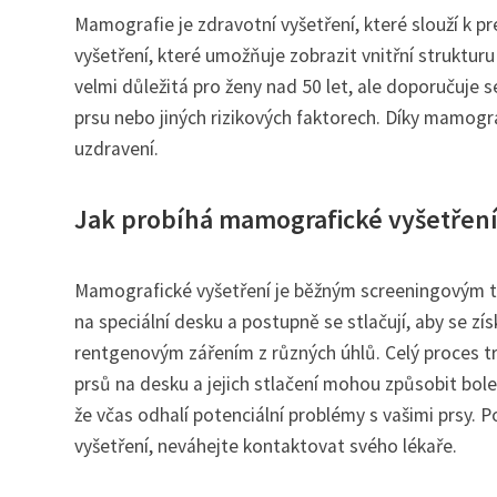
Mamografie je zdravotní vyšetření, které slouží k p
vyšetření, které umožňuje zobrazit vnitřní struktu
velmi důležitá pro ženy nad 50 let, ale doporučuje 
prsu nebo jiných rizikových faktorech. Díky mamogra
uzdravení.
Jak probíhá mamografické vyšetřen
Mamografické vyšetření je běžným screeningovým te
na speciální desku a postupně se stlačují, aby se zí
rentgenovým zářením z různých úhlů. Celý proces tr
prsů na desku a jejich stlačení mohou způsobit bol
že včas odhalí potenciální problémy s vašimi prsy
vyšetření, neváhejte kontaktovat svého lékaře.