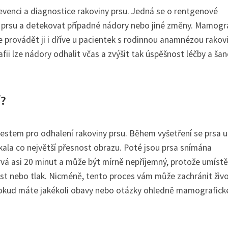
revenci a diagnostice rakoviny prsu. Jedná se o rentgenové
ru prsu a detekovat případné nádory nebo jiné změny. Mamogra
se provádět ji i dříve u pacientek s rodinnou anamnézou rakov
fii lze nádory odhalit včas a zvýšit tak úspěšnost léčby a ša
í?
stem pro odhalení rakoviny prsu. Během vyšetření se prsa u
skala co největší přesnost obrazu. Poté jsou prsa snímána
vá asi 20 minut a může být mírně nepříjemný, protože umístě
est nebo tlak. Nicméně, tento proces vám může zachránit živo
. Pokud máte jakékoli obavy nebo otázky ohledně mamografic