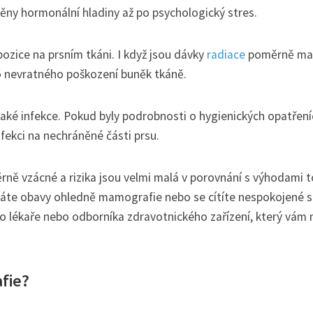
y hormonální hladiny až po psychologický stres.
ozice na prsním tkáni. I když jsou dávky
radiace
poměrně mal
ko nevratného poškození buněk tkáně.
é infekce. Pokud byly podrobnosti o hygienických opatřeníc
fekci na nechráněné části prsu.
rně vzácné a rizika jsou velmi malá v porovnání s výhodami 
áte obavy ohledně mamografie nebo se cítíte nespokojené s
ho lékaře nebo odborníka zdravotnického zařízení, který vám
fie?