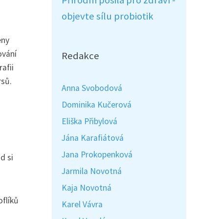
Přírodní posila pro zdraví -
objevte sílu probiotik
eny
ování
Redakce
afii
rsů.
Anna Svobodová
Dominika Kučerová
Eliška Přibylová
Jána Karafiátová
Jana Prokopenková
d si
Jarmila Novotná
Kaja Novotná
oflíků
Karel Vávra