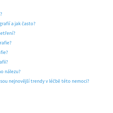
í?
afií a jak často?
šetření?
rafie?
fie?
fii?
ho nálezu?
jsou nejnovější trendy v léčbě této nemoci?