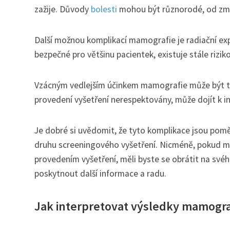
zažije. Důvody
bolesti
mohou být různorodé, od změn
Další možnou komplikací mamografie je radiační exp
bezpečné pro většinu pacientek, existuje stále rizi
Vzácným vedlejším účinkem mamografie může být tak
provedení vyšetření nerespektovány, může dojít k in
Je dobré si uvědomit, že tyto komplikace jsou pomě
druhu screeningového vyšetření. Nicméně, pokud m
provedením vyšetření, měli byste se obrátit na své
poskytnout další informace a radu.
Jak interpretovat výsledky mamogra