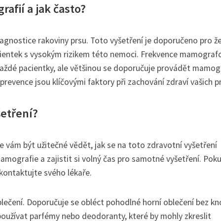
afií a jak často?
diagnostice rakoviny prsu. Toto vyšetření je doporučeno pro ž
acientek s vysokým rizikem této nemoci. Frekvence mamograf
aždé pacientky, ale většinou se doporučuje provádět mamogr
 prevence jsou klíčovými faktory při zachování zdraví vašich p
šetření?
vám být užitečné vědět, jak se na toto zdravotní vyšetření
amografie a zajistit si volný čas pro samotné vyšetření. Poku
 kontaktujte svého lékaře.
oblečení. Doporučuje se obléct pohodlné horní oblečení bez kn
používat parfémy nebo deodoranty, které by mohly zkreslit