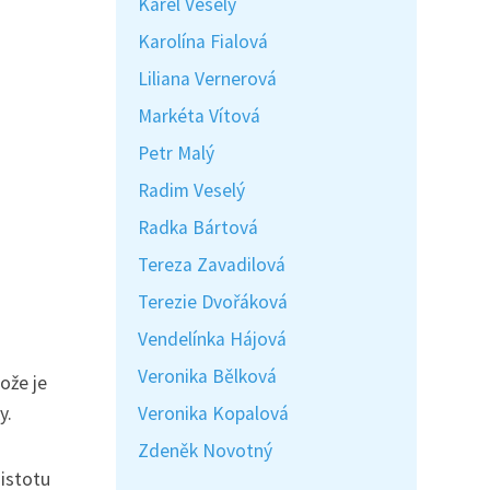
Karel Veselý
Karolína Fialová
Liliana Vernerová
Markéta Vítová
Petr Malý
Radim Veselý
Radka Bártová
Tereza Zavadilová
Terezie Dvořáková
Vendelínka Hájová
Veronika Bělková
ože je
y.
Veronika Kopalová
Zdeněk Novotný
jistotu