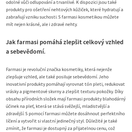
odolné vůči odlupování a trvanlivé. K dispozici jsou také
produkty pro ošetření nehtových kůžiček, které hydratují a
zabraňují vzniku suchosti. S farmasi kosmetikou můžete
mít nejen krásné, ale i zdravé nehty.
Jak farmasi pomáhá zlepšit celkový vzhled
a sebevědomí.
Farmasi je revoluční značka kosmetiky, která nejenže
zlepšuje vzhled, ale také posiluje sebevědomí. Jeho
inovativní produkty pomáhají vyrovnat tón pleti, redukovat
vrásky a pigmentové skvrny a zlepšit texturu pokožky. Díky
obsahu přírodních složek mají farmasi produkty blahodárný
účinek na pleť, která se stává svěžejší, mladistvější a
zdravější. S pomocí farmasi můžete dosáhnout perfektního
líčení a vytvořit si vlastní jedinečný styl. Důležité je také
zmínit, že farmasi je dostupný za přijatelnou cenu, což