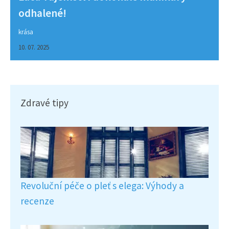
odhalené!
krása
10. 07. 2025
Zdravé tipy
Revoluční péče o pleť s elega: Výhody a
recenze