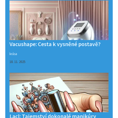
Vacushape: Cesta k vysněné postavě?
krása
18. 11. 2025
Lacl: Tajemství dokonalé manikúry