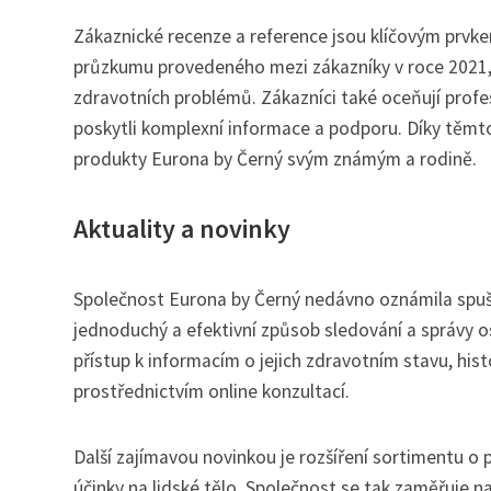
Zákaznické recenze a reference jsou klíčovým prvke
průzkumu provedeného mezi zákazníky v roce 2021, 
zdravotních problémů. Zákazníci také oceňují profesi
poskytli komplexní informace a podporu. Díky těm
produkty Eurona by Černý svým známým a rodině.
Aktuality a novinky
Společnost Eurona by Černý nedávno oznámila spušt
jednoduchý a efektivní způsob sledování a správy o
přístup k informacím o jejich zdravotním stavu, his
prostřednictvím online konzultací.
Další zajímavou novinkou je rozšíření sortimentu 
účinky na lidské tělo. Společnost se tak zaměřuje 