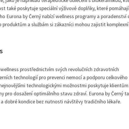
e, jako je například terapeutické oblečení s biokeramikou, kt
st také poskytuje speciální výživové doplňky, které pomáhají
oho Eurona by Černý nabízí wellness programy a poradenství 
to produktům a službám si zákazníci mohou zajistit komplexní
s
 a wellness prostřednictvím svých revolučních zdravotních
erních technologií pro prevenci nemocí a podporu celkového 
 nejnovějšími technologickými možnostmi poskytuje klientům
y pro dosažení optimálního stavu zdraví. Eurona by Černý t
ty a dobré kondice bez nutnosti návštěvy tradičního lékaře.