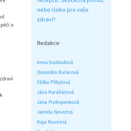
receptu: Skutečná pomoc
eré
nebo riziko pro vaše
od
zdraví?
 péči o
Redakce
Anna Svobodová
Dominika Kučerová
zdraví
Eliška Přibylová
Jána Karafiátová
ak
Jana Prokopenková
Jarmila Novotná
Kaja Novotná