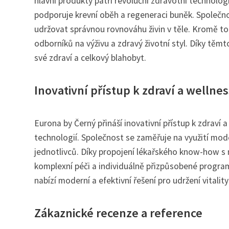
hlavní produkty patří revoluční zdravotní technologi
podporuje krevní oběh a regeneraci buněk. Společno
udržovat správnou rovnováhu živin v těle. Kromě t
odborníků na výživu a zdravý životní styl. Díky těm
své zdraví a celkový blahobyt.
Inovativní přístup k zdraví a wellnes
Eurona by Černý přináší inovativní přístup k zdraví
technologií. Společnost se zaměřuje na využití mod
jednotlivců. Díky propojení lékařského know-how s
komplexní péči a individuálně přizpůsobené program
nabízí moderní a efektivní řešení pro udržení vitali
Zákaznické recenze a reference