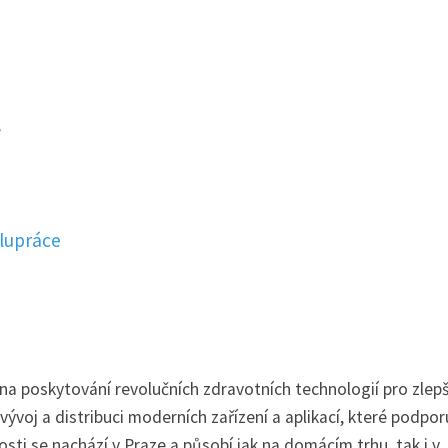
s
lupráce
na poskytování revolučních zdravotních technologií pro zlep
 vývoj a distribuci moderních zařízení a aplikací, které podporu
osti se nachází v Praze a působí jak na domácím trhu, tak i v