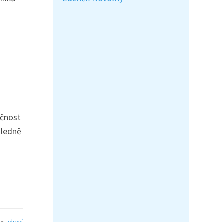
ečnost
hledně
ie:
zdraví