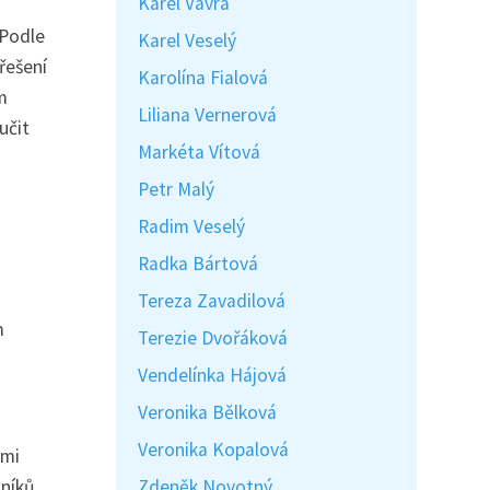
Karel Vávra
 Podle
Karel Veselý
řešení
Karolína Fialová
m
Liliana Vernerová
učit
Markéta Vítová
Petr Malý
Radim Veselý
Radka Bártová
Tereza Zavadilová
m
Terezie Dvořáková
Vendelínka Hájová
Veronika Bělková
Veronika Kopalová
ými
Zdeněk Novotný
zníků