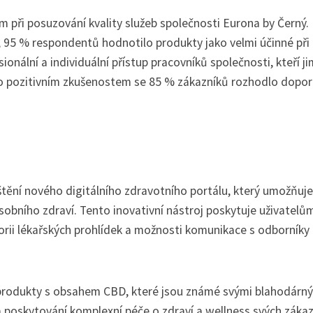
m při posuzování kvality služeb společnosti Eurona by Černý.
95 % respondentů hodnotilo produkty jako velmi účinné při 
onální a individuální přístup pracovníků společnosti, kteří ji
to pozitivním zkušenostem se 85 % zákazníků rozhodlo dopor
ění nového digitálního zdravotního portálu, který umožňuje
sobního zdraví. Tento inovativní nástroj poskytuje uživatelů
torii lékařských prohlídek a možnosti komunikace s odborníky
o produkty s obsahem CBD, které jsou známé svými blahodárn
na poskytování komplexní péče o zdraví a wellness svých záka