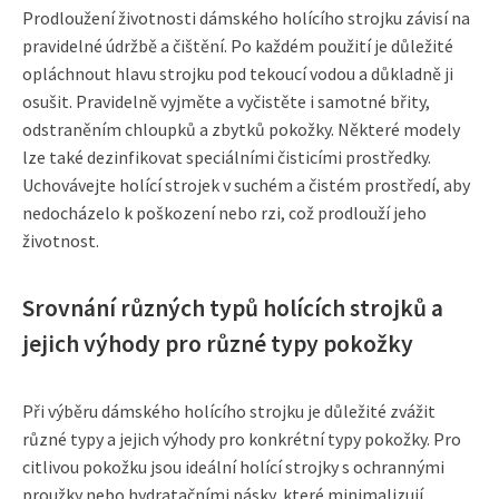
Prodloužení životnosti dámského holícího strojku závisí na
pravidelné údržbě a čištění. Po každém použití je důležité
opláchnout hlavu strojku pod tekoucí vodou a důkladně ji
osušit. Pravidelně vyjměte a vyčistěte i samotné břity,
odstraněním chloupků a zbytků pokožky. Některé modely
lze také dezinfikovat speciálními čisticími prostředky.
Uchovávejte holící strojek v suchém a čistém prostředí, aby
nedocházelo k poškození nebo rzi, což prodlouží jeho
životnost.
Srovnání různých typů holících strojků a
jejich výhody pro různé typy pokožky
Při výběru dámského holícího strojku je důležité zvážit
různé typy a jejich výhody pro konkrétní typy pokožky. Pro
citlivou pokožku jsou ideální holící strojky s ochrannými
proužky nebo hydratačními pásky, které minimalizují