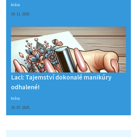
krása
18. 11. 2025
Lacl: Tajemství dokonalé manikúry
odhalené!
krása
10. 07. 2025