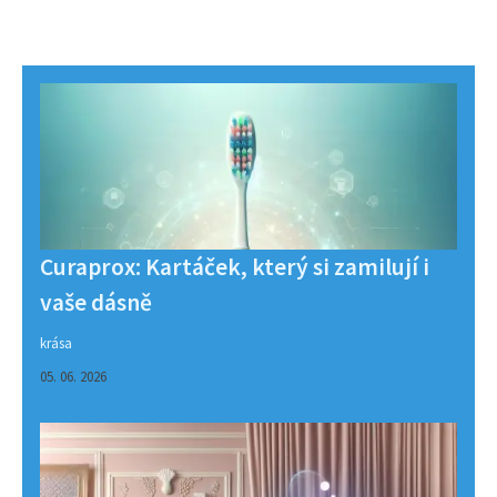
Curaprox: Kartáček, který si zamilují i
vaše dásně
krása
05. 06. 2026