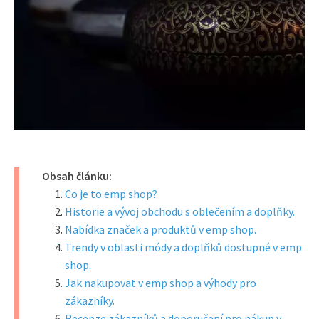
Obsah článku:
Co je to emp shop?
Historie a vývoj obchodu s oblečením a doplňky.
Nabídka značek a produktů v emp shop.
Trendy v oblasti módy a doplňků dostupné v emp
shop.
Jak nakupovat v emp shop a výhody pro
zákazníky.
Recenze zákazníků a doporučení pro nákup v