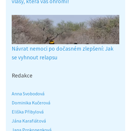
vlasy, která vás ohromí!
Návrat nemoci po dočasném zlepšení: Jak
se vyhnout relapsu
Redakce
Anna Svobodová
Dominika Kučerová
Eliška Přibylová
Jána Karafiátová
Jana Prokopenková