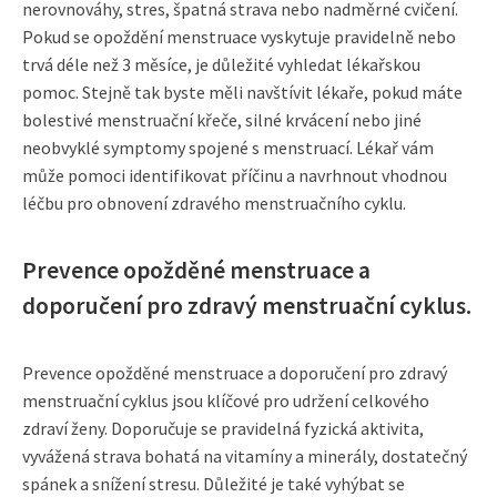
nerovnováhy, stres, špatná strava nebo nadměrné cvičení.
Pokud se opoždění menstruace vyskytuje pravidelně nebo
trvá déle než 3 měsíce, je důležité vyhledat lékařskou
pomoc. Stejně tak byste měli navštívit lékaře, pokud máte
bolestivé menstruační křeče, silné krvácení nebo jiné
neobvyklé symptomy spojené s menstruací. Lékař vám
může pomoci identifikovat příčinu a navrhnout vhodnou
léčbu pro obnovení zdravého menstruačního cyklu.
Prevence opožděné menstruace a
doporučení pro zdravý menstruační cyklus.
Prevence opožděné menstruace a doporučení pro zdravý
menstruační cyklus jsou klíčové pro udržení celkového
zdraví ženy. Doporučuje se pravidelná fyzická aktivita,
vyvážená strava bohatá na vitamíny a minerály, dostatečný
spánek a snížení stresu. Důležité je také vyhýbat se