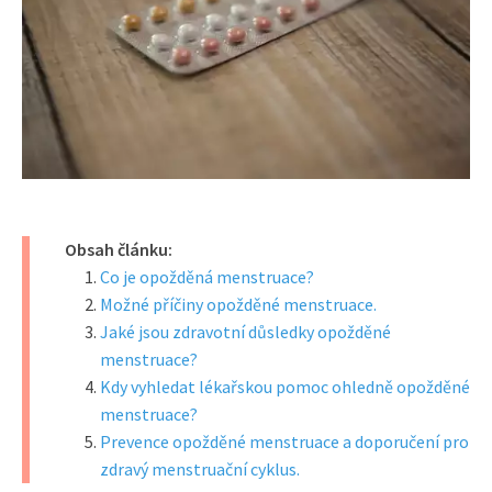
Obsah článku:
Co je opožděná menstruace?
Možné příčiny opožděné menstruace.
Jaké jsou zdravotní důsledky opožděné
menstruace?
Kdy vyhledat lékařskou pomoc ohledně opožděné
menstruace?
Prevence opožděné menstruace a doporučení pro
zdravý menstruační cyklus.