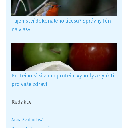
Tajemství dokonalého účesu? Správný fén
na vlasy!
Proteinová sila dm protein: Výhody a využití
pro vaše zdraví
Redakce
Anna Svobodová