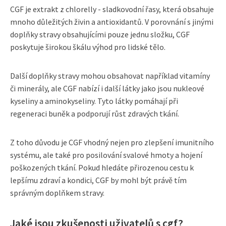
CGF je extrakt z chlorelly - sladkovodní řasy, která obsahuje
mnoho důležitých živin a antioxidantů. V porovnání s jinými
doplňky stravy obsahujícími pouze jednu složku, CGF
poskytuje širokou škálu výhod pro lidské tělo.
Další doplňky stravy mohou obsahovat například vitamíny
či minerály, ale CGF nabízí i další látky jako jsou nukleové
kyseliny a aminokyseliny. Tyto látky pomáhají při
regeneraci buněk a podporují růst zdravých tkání.
Z toho důvodu je CGF vhodný nejen pro zlepšení imunitního
systému, ale také pro posilování svalové hmoty a hojení
poškozených tkání. Pokud hledáte přirozenou cestu k
lepšímu zdraví a kondici, CGF by mohl být právě tím
správným doplňkem stravy.
Jaké jsou zkušenosti uživatelů s cgf?