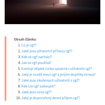
Obsah článku:
Co je cgf?
Jaké jsou zdravotní přínosy cgf?
Kde se cgf nachází?
Jak se cgf používá?
Existují nějaká rizika spojená s užíváním cgf?
Jaký je rozdíl mezi cgf a jinými doplňky stravy?
Jaké jsou zkušenosti uživatelů s cgf?
Kde lze cgf zakoupit?
Jaké jsou ceny cgf?
Jaký je doporučený denní příjem cgf?