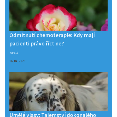
Odmítnutí chemoterapie: Kdy mají
pacienti právo říct ne?
zdraví
06. 04. 2026
Umělé vlasy: Tajemství dokonalého