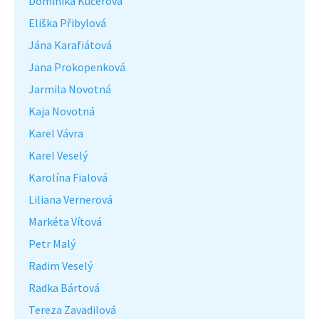
Dominika Kučerová
Eliška Přibylová
Jána Karafiátová
Jana Prokopenková
Jarmila Novotná
Kaja Novotná
Karel Vávra
Karel Veselý
Karolína Fialová
Liliana Vernerová
Markéta Vítová
Petr Malý
Radim Veselý
Radka Bártová
Tereza Zavadilová