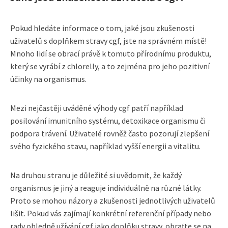
Pokud hledáte informace o tom, jaké jsou zkušenosti
uživatelů s doplňkem stravy cgf, jste na správném místě!
Mnoho lidí se obrací právě k tomuto přírodnímu produktu,
který se vyrábí z chlorelly, a to zejména pro jeho pozitivní
účinky na organismus.
Mezi nejčastěji uváděné výhody cgf patří například
posilování imunitního systému, detoxikace organismu či
podpora trávení. Uživatelé rovněž často pozorují zlepšení
svého fyzického stavu, například vyšší energii a vitalitu.
Na druhou stranu je důležité si uvědomit, že každý
organismus je jiný a reaguje individuálně na různé látky.
Proto se mohou názory a zkušenosti jednotlivých uživatelů
lišit. Pokud vás zajímají konkrétní referenční případy nebo
rady ohledně užívání cgf jako doplňku stravy, obraťte se na