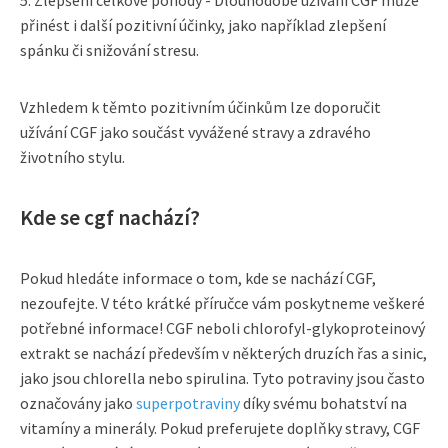
5. Zlepšení celkové pohody - Dlouhodobé užívání CGF může
přinést i další pozitivní účinky, jako například zlepšení
spánku či snižování stresu.
Vzhledem k těmto pozitivním účinkům lze doporučit
užívání CGF jako součást vyvážené stravy a zdravého
životního stylu.
Kde se cgf nachází?
Pokud hledáte informace o tom, kde se nachází CGF,
nezoufejte. V této krátké příručce vám poskytneme veškeré
potřebné informace! CGF neboli chlorofyl-glykoproteinový
extrakt se nachází především v některých druzích řas a sinic,
jako jsou chlorella nebo spirulina. Tyto potraviny jsou často
označovány jako
superpotraviny
díky svému bohatství na
vitamíny a minerály. Pokud preferujete doplňky stravy, CGF