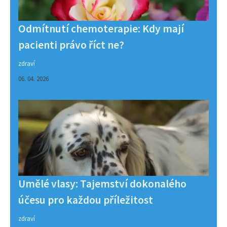
Odmítnutí chemoterapie: Kdy mají
pacienti právo říct ne?
zdraví
06. 04. 2026
Umělé vlasy: Tajemství dokonalého
účesu pro každou příležitost
zdraví