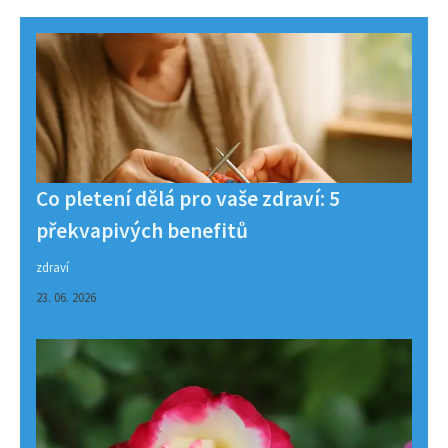
Co pletení dělá pro vaše zdraví: 5
překvapivých benefitů
zdraví
23. 06. 2026