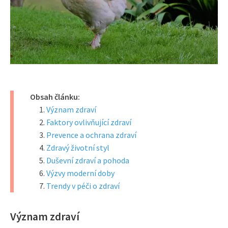
Obsah článku:
Význam zdraví
Faktory ovlivňující zdraví
Prevence a ochrana zdraví
Zdravý životní styl
Duševní zdraví a pohoda
Výzvy moderní doby
Trendy v péči o zdraví
Význam zdraví