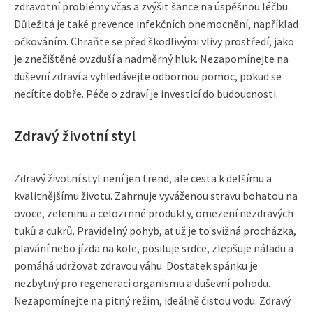
zdravotní problémy včas a zvýšit šance na úspěšnou léčbu.
Důležitá je také prevence infekčních onemocnění, například
očkováním. Chraňte se před škodlivými vlivy prostředí, jako
je znečištěné ovzduší a nadměrný hluk. Nezapomínejte na
duševní zdraví a vyhledávejte odbornou pomoc, pokud se
necítíte dobře. Péče o zdraví je investicí do budoucnosti.
Zdravý životní styl
Zdravý životní styl není jen trend, ale cesta k delšímu a
kvalitnějšímu životu. Zahrnuje vyváženou stravu bohatou na
ovoce, zeleninu a celozrnné produkty, omezení nezdravých
tuků a cukrů. Pravidelný pohyb, ať už je to svižná procházka,
plavání nebo jízda na kole, posiluje srdce, zlepšuje náladu a
pomáhá udržovat zdravou váhu. Dostatek spánku je
nezbytný pro regeneraci organismu a duševní pohodu.
Nezapomínejte na pitný režim, ideálně čistou vodu. Zdravý