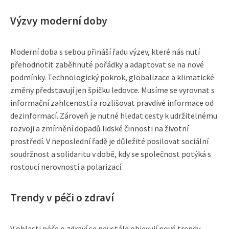
Výzvy moderní doby
Moderní doba s sebou přináší řadu výzev, které nás nutí
přehodnotit zaběhnuté pořádky a adaptovat se na nové
podmínky. Technologický pokrok, globalizace a klimatické
změny představují jen špičku ledovce. Musíme se vyrovnat s
informační zahlceností a rozlišovat pravdivé informace od
dezinformací. Zároveň je nutné hledat cesty k udržitelnému
rozvoji a zmírnění dopadů lidské činnosti na životní
prostředí. V neposlední řadě je důležité posilovat sociální
soudržnost a solidaritu v době, kdy se společnost potýká s
rostoucí nerovností a polarizací.
Trendy v péči o zdraví
V oblasti péče o zdraví se neustále objevují nové trendy.