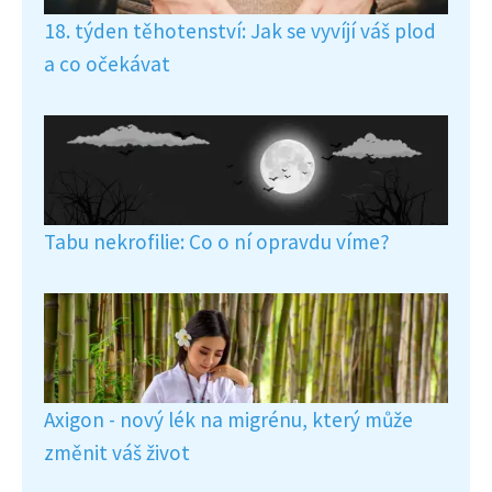
18. týden těhotenství: Jak se vyvíjí váš plod
a co očekávat
Tabu nekrofilie: Co o ní opravdu víme?
Axigon - nový lék na migrénu, který může
změnit váš život