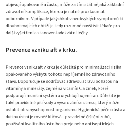
objevují opakovaně a často, může za tím stát nějaká základní
zdravotní komplikace, kterou je nutné prozkoumat
odborníkem. V případě jakýchkoliv neobvyklých symptomů či
dlouhotrvajících obtíží je tedy rozumné navštívit lékaře pro
další vyšetření a stanovení adekvátní léčby.
Prevence vzniku aft v krku.
Prevence vzniku aft v krku je důležitá pro minimalizaci rizika
opakovaného výskytu tohoto nepříjemného zdravotního
stavu. Doporučuje se dodržovat zdravou stravu bohatou na
vitamíny a minerály, zejména vitamín C a zinek, které
podporují imunitní systém a urychlují hojení ran. Důležité je
také pravidelné pití vody a vyvarování se stresu, který může
oslabit obranyschopnost organismu. Hygienická péče o ústa a
dutinu ústní je rovněž klíčová - pravidelné čištění zubů,
používání kvalitního ústního spreje nebo antiseptických