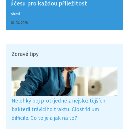
účesu pro každou příležitost
zdraví
18. 03. 2026
Zdravé tipy
Nelehký boj proti jedné z nejsložitějších
bakterií trávicího traktu, Clostridium
difficile. Co to je a jak na to?