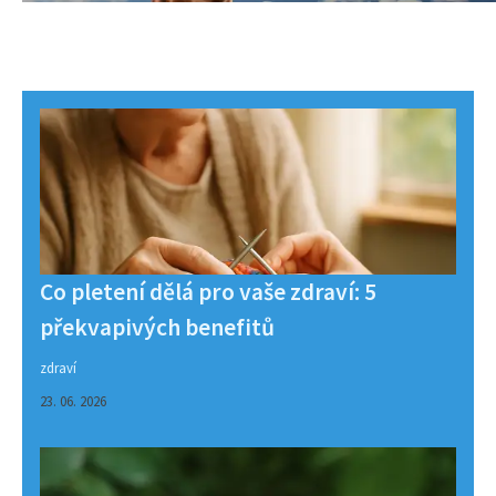
Co pletení dělá pro vaše zdraví: 5
překvapivých benefitů
zdraví
23. 06. 2026