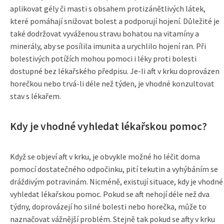
aplikovat gély či masti s obsahem protizánětlivých látek,
které pomáhají snižovat bolest a podporují hojení. Důležité je
také dodržovat vyváženou stravu bohatou na vitamíny a
minerály, aby se posílila imunita a urychlilo hojení ran. Při
bolestivých potížích mohou pomoci i léky proti bolesti
dostupné bez lékařského předpisu. Je-li aft v krku doprovázen
horečkou nebo trvá-li déle než týden, je vhodné konzultovat
stav s lékařem.
Kdy je vhodné vyhledat lékařskou pomoc?
Když se objeví aft v krku, je obvykle možné ho léčit doma
pomocí dostatečného odpočinku, pití tekutin a vyhýbáním se
dráždivým potravinám. Nicméně, existují situace, kdy je vhodné
vyhledat lékařskou pomoc. Pokud se aft nehojí déle než dva
týdny, doprovázejí ho silné bolesti nebo horečka, může to
naznačovat vážnější problém. Stejně tak pokud se afty v krku