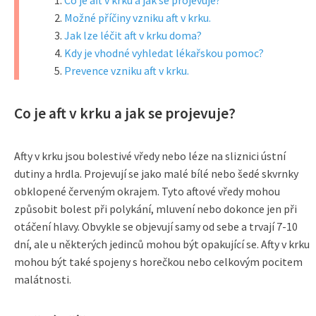
Co je aft v krku a jak se projevuje?
Možné příčiny vzniku aft v krku.
Jak lze léčit aft v krku doma?
Kdy je vhodné vyhledat lékařskou pomoc?
Prevence vzniku aft v krku.
Co je aft v krku a jak se projevuje?
Afty v krku jsou bolestivé vředy nebo léze na sliznici ústní
dutiny a hrdla. Projevují se jako malé bílé nebo šedé skvrnky
obklopené červeným okrajem. Tyto aftové vředy mohou
způsobit bolest při polykání, mluvení nebo dokonce jen při
otáčení hlavy. Obvykle se objevují samy od sebe a trvají 7-10
dní, ale u některých jedinců mohou být opakující se. Afty v krku
mohou být také spojeny s horečkou nebo celkovým pocitem
malátnosti.