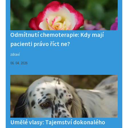
Odmítnutí chemoterapie: Kdy mají
pacienti právo říct ne?
zdraví
06. 04. 2026
Umělé vlasy: Tajemství dokonalého