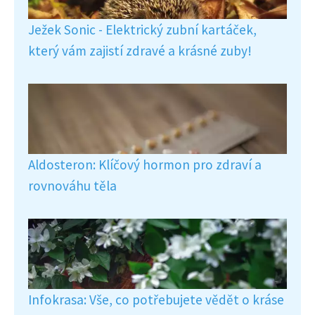
Ježek Sonic - Elektrický zubní kartáček,
který vám zajistí zdravé a krásné zuby!
Aldosteron: Klíčový hormon pro zdraví a
rovnováhu těla
Infokrasa: Vše, co potřebujete vědět o kráse