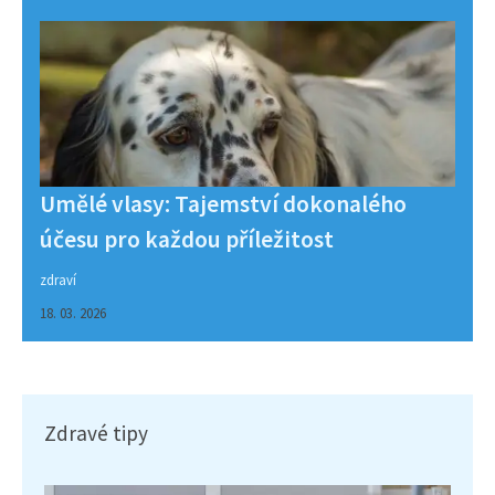
Umělé vlasy: Tajemství dokonalého
účesu pro každou příležitost
zdraví
18. 03. 2026
Zdravé tipy