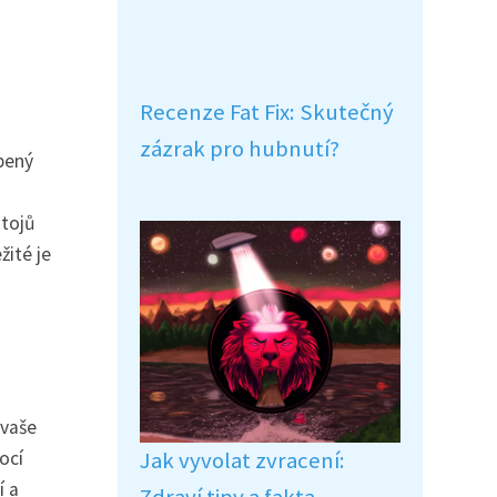
Recenze Fat Fix: Skutečný
zázrak pro hubnutí?
íbený
stojů
žité je
 vaše
ocí
Jak vyvolat zvracení:
í a