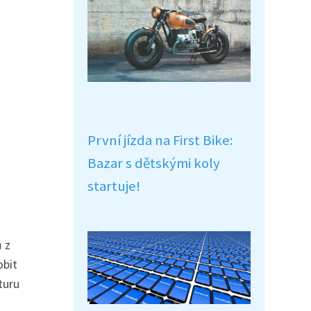
První jízda na First Bike:
Bazar s dětskými koly
startuje!
ů z
obit
turu