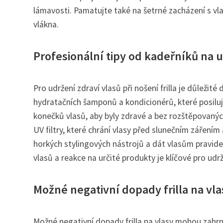
lámavosti. Pamatujte také na šetrné zacházení s vla
vlákna.
Profesionální tipy od kadeřníků na ud
Pro udržení zdraví vlasů při nošení frilla je důleži
hydratačních šamponů a kondicionérů, které posilují 
konečků vlasů, aby byly zdravé a bez rozštěpovaných
UV filtry, které chrání vlasy před slunečním zářením
horkých stylingových nástrojů a dát vlasům pravid
vlasů a reakce na určité produkty je klíčové pro udržen
Možné negativní dopady frilla na vla
Možné negativní dopady frilla na vlasy mohou zah