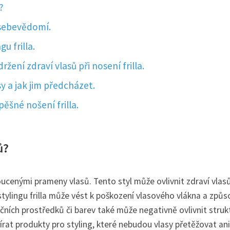
?
a sebevědomí.
u frilla.
žení zdraví vlasů při nosení frilla.
y a jak jim předcházet.
pěšné nošení frilla.
ů?
roucenými prameny vlasů. Tento styl může ovlivnit zdraví vlas
tylingu frilla může vést k poškození vlasového vlákna a způs
čních prostředků či barev také může negativně ovlivnit struk
ybírat produkty pro styling, které nebudou vlasy přetěžovat ani