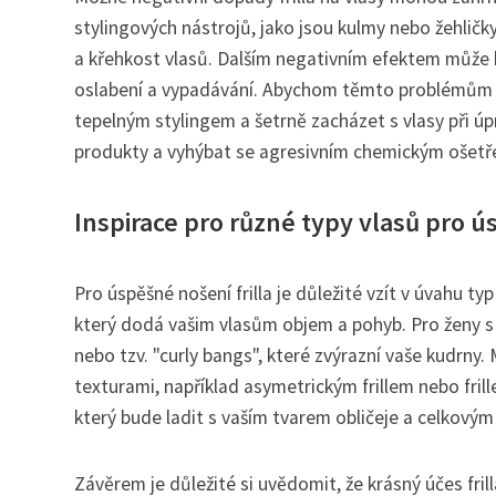
stylingových nástrojů, jako jsou kulmy nebo žehličk
a křehkost vlasů. Dalším negativním efektem může bý
oslabení a vypadávání. Abychom těmto problémům p
tepelným stylingem a šetrně zacházet s vlasy při úp
produkty a vyhýbat se agresivním chemickým ošetře
Inspirace pro různé typy vlasů pro ús
Pro úspěšné nošení frilla je důležité vzít v úvahu ty
který dodá vašim vlasům objem a pohyb. Pro ženy s
nebo tzv. "curly bangs", které zvýrazní vaše kudrny
texturami, například asymetrickým frillem nebo frille
který bude ladit s vaším tvarem obličeje a celkovým
Závěrem je důležité si uvědomit, že krásný účes fri