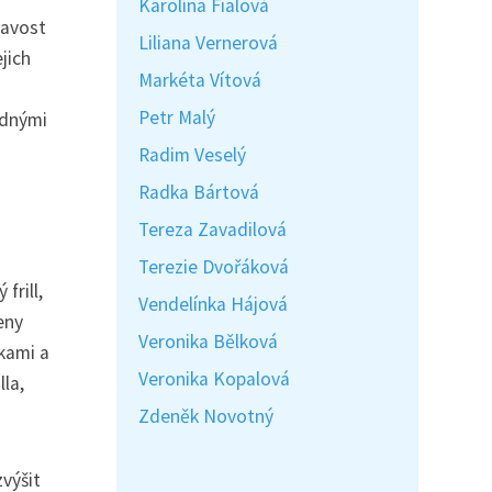
Karolína Fialová
mavost
Liliana Vernerová
jich
Markéta Vítová
Petr Malý
odnými
Radim Veselý
Radka Bártová
Tereza Zavadilová
Terezie Dvořáková
frill,
Vendelínka Hájová
eny
Veronika Bělková
lkami a
Veronika Kopalová
lla,
Zdeněk Novotný
výšit