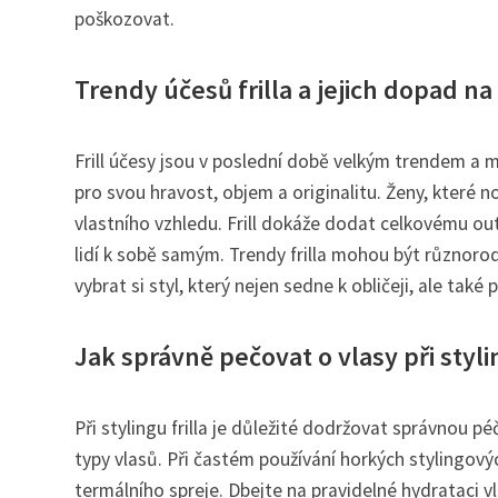
poškozovat.
Trendy účesů frilla a jejich dopad n
Frill účesy jsou v poslední době velkým trendem a m
pro svou hravost, objem a originalitu. Ženy, které no
vlastního vzhledu. Frill dokáže dodat celkovému ou
lidí k sobě samým. Trendy frilla mohou být různoro
vybrat si styl, který nejen sedne k obličeji, ale ta
Jak správně pečovat o vlasy při stylin
Při stylingu frilla je důležité dodržovat správnou p
typy vlasů. Při častém používání horkých stylingo
termálního spreje. Dbejte na pravidelné hydrataci vl