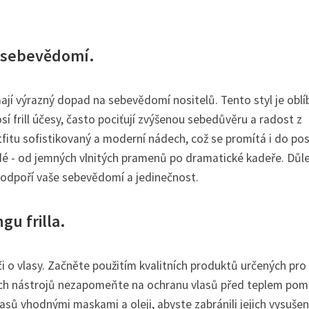
a sebevědomí.
ají výrazný dopad na sebevědomí nositelů. Tento styl je obl
sí frill účesy, často pociťují zvýšenou sebedůvěru a radost z
tfitu sofistikovaný a moderní nádech, což se promítá i do po
dé - od jemných vlnitých pramenů po dramatické kadeře. Důle
ké podpoří vaše sebevědomí a jedinečnost.
gu frilla.
éči o vlasy. Začněte použitím kvalitních produktů určených pro
vých nástrojů nezapomeňte na ochranu vlasů před teplem pom
asů vhodnými maskami a oleji, abyste zabránili jejich vysušen