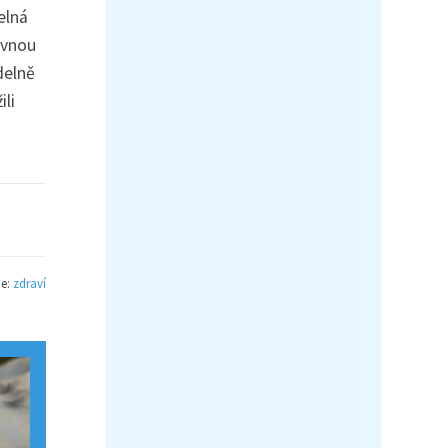
elná
ávnou
delně
ili
ie:
zdraví