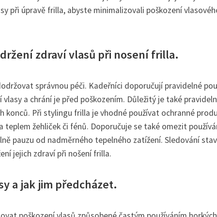
sy při úpravě frilla, abyste minimalizovali poškození vlasovéh
ržení zdraví vlasů při nosení frilla.
té dodržovat správnou péči. Kadeřníci doporučují pravidelné pou
vlasy a chrání je před poškozením. Důležitý je také pravideln
 konců. Při stylingu frilla je vhodné používat ochranné produ
 a teplem žehliček či fénů. Doporučuje se také omezit používá
elně pauzu od nadměrného tepelného zatížení. Sledování sta
í jejich zdraví při nošení frilla.
sy a jak jim předcházet.
rnovat poškození vlasů způsobené častým používáním horkých