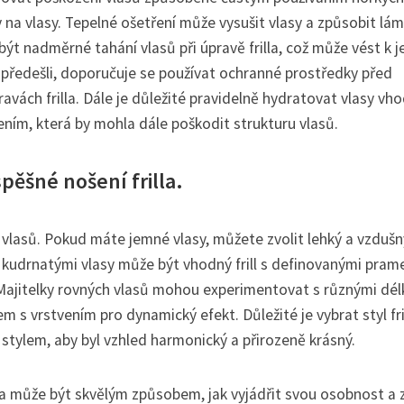
y na vlasy. Tepelné ošetření může vysušit vlasy a způsobit lá
t nadměrné tahání vlasů při úpravě frilla, což může vést k je
ředešli, doporučuje se používat ochranné prostředky před
ravách frilla. Dále je důležité pravidelně hydratovat vlasy vh
ním, která by mohla dále poškodit strukturu vlasů.
pěšné nošení frilla.
p vlasů. Pokud máte jemné vlasy, můžete zvolit lehký a vzdušný 
 kudrnatými vlasy může být vhodný frill s definovanými pram
. Majitelky rovných vlasů mohou experimentovat s různými dé
m s vrstvením pro dynamický efekt. Důležité je vybrat styl fri
 stylem, aby byl vzhled harmonický a přirozeně krásný.
lla může být skvělým způsobem, jak vyjádřit svou osobnost a z