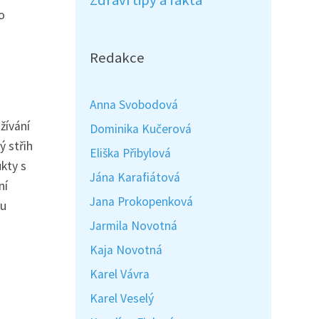
Zdraví tipy a fakta
o
Redakce
Anna Svobodová
žívání
Dominika Kučerová
ý střih
Eliška Přibylová
kty s
Jána Karafiátová
ní
Jana Prokopenková
vu
Jarmila Novotná
Kaja Novotná
Karel Vávra
Karel Veselý