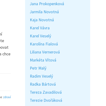
Jana Prokopenková
Jarmila Novotná
Kaja Novotná
Karel Vávra
ní
Karel Veselý
ete
Karolína Fialová
povat
Liliana Vernerová
a chce
Markéta Vítová
Petr Malý
Radim Veselý
Radka Bártová
Tereza Zavadilová
ie:
zdraví
Terezie Dvořáková