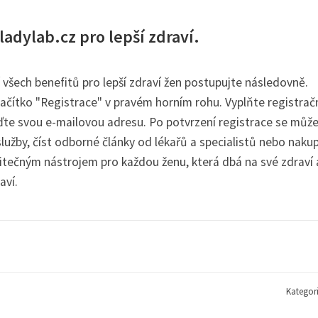
 ladylab.cz pro lepší zdraví.
í všech benefitů pro lepší zdraví žen postupujte následovně.
lačítko "Registrace" v pravém horním rohu. Vyplňte registrač
ďte svou e-mailovou adresu. Po potvrzení registrace se můž
služby, číst odborné články od lékařů a specialistů nebo naku
žitečným nástrojem pro každou ženu, která dbá na své zdraví 
aví.
Kategor