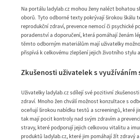
Na portálu ladylab.cz mohou ženy nalézt bohatou sb
oborů. Tyto odborné texty pokrývají širokou škálu 
reprodukční zdraví, prevence nemocí či psychické po
poradenství a doporučení, která pomáhají ženám lé
těmto odborným materiálům mají uživatelky možnost
přispívá k celkovému zlepšení jejich životního stylu 
Zkušenosti uživatelek s využíváním 
Uživatelky ladylab.cz sdílejí své pozitivní zkušenos
zdraví. Mnoho žen chválí možnost konzultace s odbor
oceňují širokou nabídku testů a screeningů, které j
tak mají pocit kontroly nad svým zdravím a prevenc
stravy, které podporují jejich celkovou vitalitu a im
produktů ladylab.cz, které jim pomáhají žít zdravý 