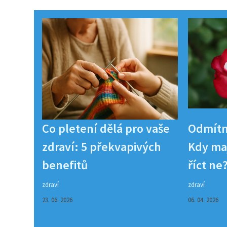
Co pletení dělá pro vaše
Odmítn
zdraví: 5 překvapivých
Kdy maj
benefitů
říct ne
zdraví
zdraví
23. 06. 2026
06. 04. 2026