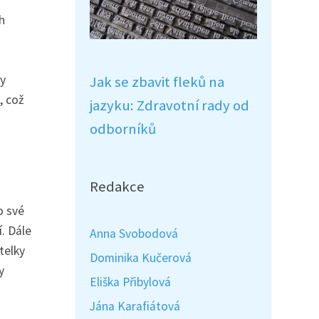
h
ky
Jak se zbavit fleků na
, což
jazyku: Zdravotní rady od
odborníků
Redakce
o své
. Dále
Anna Svobodová
telky
Dominika Kučerová
y
Eliška Přibylová
Jána Karafiátová