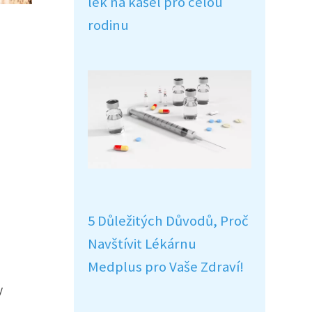
lék na kašel pro celou
rodinu
5 Důležitých Důvodů, Proč
Navštívit Lékárnu
Medplus pro Vaše Zdraví!
y