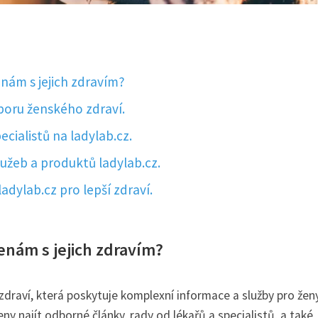
enám s jejich zdravím?
poru ženského zdraví.
cialistů na ladylab.cz.
lužeb a produktů ladylab.cz.
ladylab.cz pro lepší zdraví.
enám s jejich zdravím?
zdraví, která poskytuje komplexní informace a služby pro žen
y najít odborné články, rady od lékařů a specialistů, a také