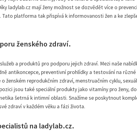
Díky ladylab.cz mají ženy možnost se dozvědět více o prevenc
. Tato platforma tak přispívá k informovanosti žen a ke zlepš
poru ženského zdraví.
služeb a produktů pro podporu jejich zdraví. Mezi naše nabíd
dně antikoncepce, preventivní prohlídky a testování na různé
e o ženském reprodukčním zdraví, menstruačním cyklu, sexuá
pozici jsou také speciální produkty jako vitamíny pro ženy, d
etika šetrná k intimní oblasti. Snažíme se poskytnout kompl
é zdraví v každém věku a fázi života.
ecialistů na ladylab.cz.