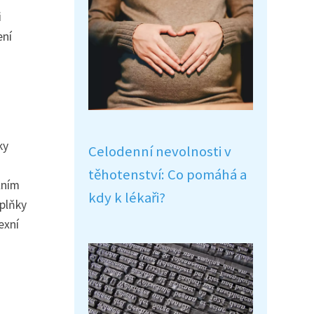
i
ení
ky
Celodenní nevolnosti v
těhotenství: Co pomáhá a
lním
kdy k lékaři?
oplňky
exní