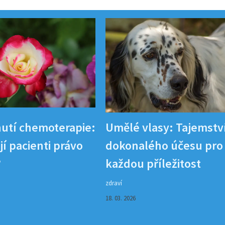
utí chemoterapie:
Umělé vlasy: Tajemstv
í pacienti právo
dokonalého účesu pro
?
každou příležitost
zdraví
18. 03. 2026