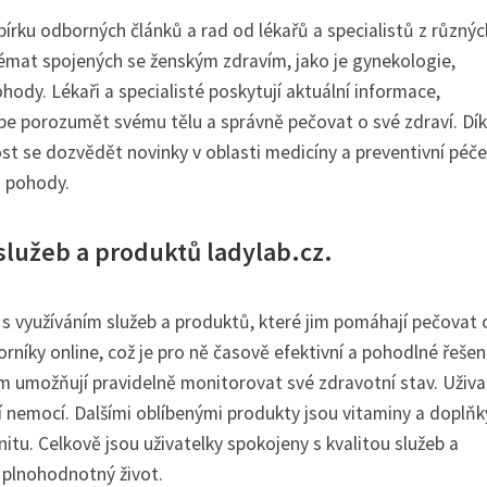
írku odborných článků a rad od lékařů a specialistů z různýc
témat spojených se ženským zdravím, jako je gynekologie,
hody. Lékaři a specialisté poskytují aktuální informace,
pe porozumět svému tělu a správně pečovat o své zdraví. Dí
 se dozvědět novinky v oblasti medicíny a preventivní péče
a pohody.
služeb a produktů ladylab.cz.
ti s využíváním služeb a produktů, které jim pomáhají pečovat 
níky online, což je pro ně časově efektivní a pohodlné řešení
im umožňují pravidelně monitorovat své zdravotní stav. Uživa
í nemocí. Dalšími oblíbenými produkty jsou vitaminy a doplňk
unitu. Celkově jsou uživatelky spokojeny s kvalitou služeb a
a plnohodnotný život.