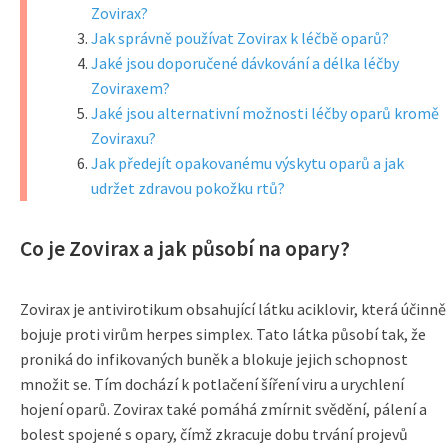
Zovirax?
Jak správně používat Zovirax k léčbě oparů?
Jaké jsou doporučené dávkování a délka léčby
Zoviraxem?
Jaké jsou alternativní možnosti léčby oparů kromě
Zoviraxu?
Jak předejít opakovanému výskytu oparů a jak
udržet zdravou pokožku rtů?
Co je Zovirax a jak působí na opary?
Zovirax je antivirotikum obsahující látku aciklovir, která účinně
bojuje proti virům herpes simplex. Tato látka působí tak, že
proniká do infikovaných buněk a blokuje jejich schopnost
množit se. Tím dochází k potlačení šíření viru a urychlení
hojení oparů. Zovirax také pomáhá zmírnit svědění, pálení a
bolest spojené s opary, čímž zkracuje dobu trvání projevů