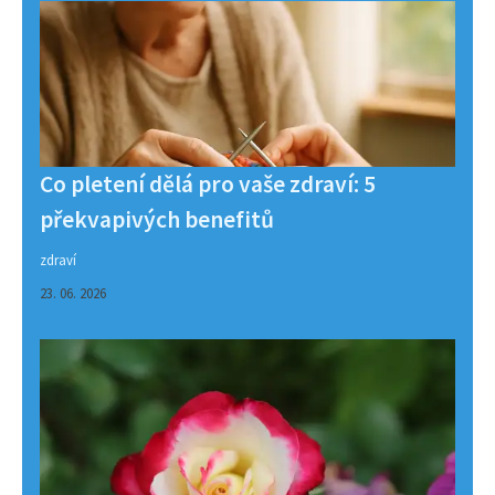
Co pletení dělá pro vaše zdraví: 5
překvapivých benefitů
zdraví
23. 06. 2026