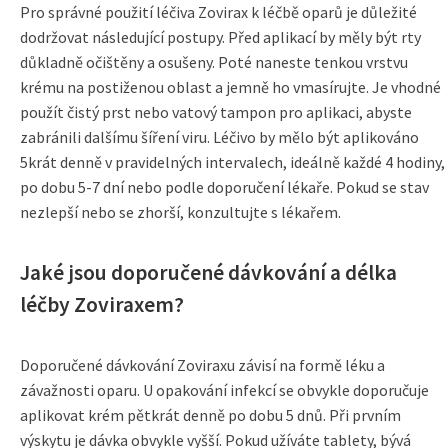
Pro správné použití léčiva Zovirax k léčbě oparů je důležité
dodržovat následující postupy. Před aplikací by měly být rty
důkladně očištěny a osušeny. Poté naneste tenkou vrstvu
krému na postiženou oblast a jemně ho vmasírujte. Je vhodné
použít čistý prst nebo vatový tampon pro aplikaci, abyste
zabránili dalšímu šíření viru. Léčivo by mělo být aplikováno
5krát denně v pravidelných intervalech, ideálně každé 4 hodiny,
po dobu 5-7 dní nebo podle doporučení lékaře. Pokud se stav
nezlepší nebo se zhorší, konzultujte s lékařem.
Jaké jsou doporučené dávkování a délka
léčby Zoviraxem?
Doporučené dávkování Zoviraxu závisí na formě léku a
závažnosti oparu. U opakování infekcí se obvykle doporučuje
aplikovat krém pětkrát denně po dobu 5 dnů. Při prvním
výskytu je dávka obvykle vyšší. Pokud užíváte tablety, bývá