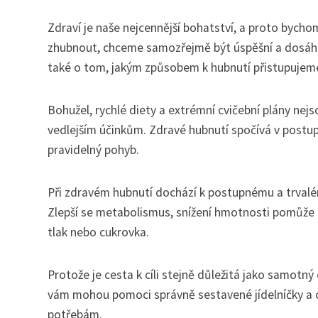
Zdraví je naše nejcennější bohatství, a proto byc
zhubnout, chceme samozřejmě být úspěšní a dosáhnou
také o tom, jakým způsobem k hubnutí přistupujem
Bohužel, rychlé diety a extrémní cvičební plány ne
vedlejším účinkům. Zdravé hubnutí spočívá v post
pravidelný pohyb.
Při zdravém hubnutí dochází k postupnému a trvalém
Zlepší se metabolismus, snížení hmotnosti pomůže lé
tlak nebo cukrovka.
Protože je cesta k cíli stejně důležitá jako samotný c
vám mohou pomoci správně sestavené jídelníčky a cv
potřebám.