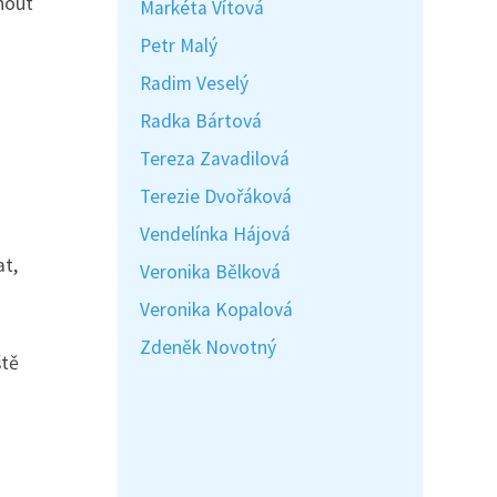
hnout
Markéta Vítová
Petr Malý
Radim Veselý
Radka Bártová
Tereza Zavadilová
Terezie Dvořáková
Vendelínka Hájová
at,
Veronika Bělková
Veronika Kopalová
Zdeněk Novotný
ště