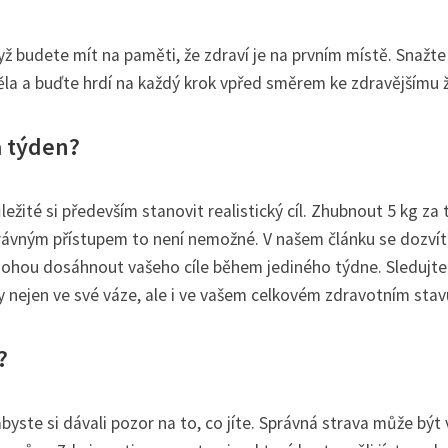
ž budete mít na paměti, že zdraví je na prvním místě. Snažte
ěla a buďte hrdí na každý krok vpřed směrem ke zdravějšímu ž
a týden?
ežité si především stanovit realistický cíl. Zhubnout 5 kg za
rávným přístupem to není nemožné. V našem článku se dozvít
mohou dosáhnout vašeho cíle během jediného týdne. Sledujte
ny nejen ve své váze, ale i ve vašem celkovém zdravotním stav
?
abyste si dávali pozor na to, co jíte. Správná strava může být