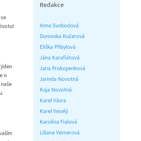
Redakce
 se
Anna Svobodová
ivotu!
Dominika Kučerová
Eliška Přibylová
Jána Karafiátová
 týden
Jana Prokopenková
e o
Jarmila Novotná
 naše
Kaja Novotná
u.
Karel Vávra
Karel Veselý
Karolína Fialová
Liliana Vernerová
 vaším