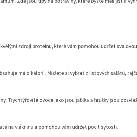
amům. Zde jsou tipy na potraviny, které byste měli jíst a vy
 skvělými zdroji proteinu, které vám pomohou udržet svalovou
bsahuje málo kalorií. Můžete si vybrat z listových salátů, rajč
ny. Trychtýřovité ovoce jako jsou jablka a hrušky jsou obzvlá
haté na vlákninu a pomohou vám udržet pocit sytosti.