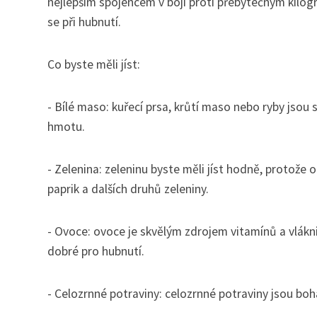
nejlepším spojencem v boji proti přebytečným kilogr
se při hubnutí.
Co byste měli jíst:
- Bílé maso: kuřecí prsa, krůtí maso nebo ryby jsou
hmotu.
- Zelenina: zeleninu byste měli jíst hodně, protože o
paprik a dalších druhů zeleniny.
- Ovoce: ovoce je skvělým zdrojem vitamínů a vlákni
dobré pro hubnutí.
- Celozrnné potraviny: celozrnné potraviny jsou bo