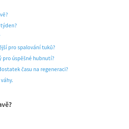
avě?
a týden?
?
jší pro spalování tuků?
vý pro úspěšné hubnutí?
 dostatek času na regeneraci?
 váhy.
avě?