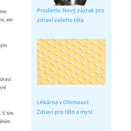
Prodietix: Nový zázrak pro
eme
zdraví vašeho těla
e, ale
mným
draví.
vní
Lékárna v Olomouci:
Zdraví pro tělo a mysl
. S tím
álním