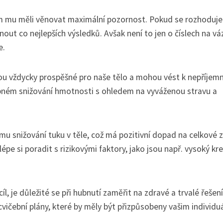
hom mu měli věnovat maximální pozornost. Pokud se rozhoduj
t co nejlepších výsledků. Avšak není to jen o číslech na váz
e.
jsou vždycky prospěšné pro naše tělo a mohou vést k nepříje
upném snižování hmotnosti s ohledem na vyváženou stravu a
u snižování tuku v těle, což má pozitivní dopad na celkové z
pe si poradit s rizikovými faktory, jako jsou např. vysoký kre
íl, je důležité se při hubnutí zaměřit na zdravé a trvalé řešení
ičební plány, které by měly být přizpůsobeny vašim individu