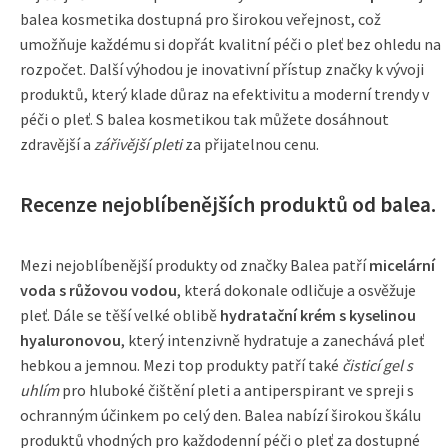
balea kosmetika dostupná pro širokou veřejnost, což
umožňuje každému si dopřát kvalitní péči o pleť bez ohledu na
rozpočet. Další výhodou je inovativní přístup značky k vývoji
produktů, který klade důraz na efektivitu a moderní trendy v
péči o pleť. S balea kosmetikou tak můžete dosáhnout
zdravější a
zářivější pleti
za přijatelnou cenu.
Recenze nejoblíbenějších produktů od balea.
Mezi nejoblíbenější produkty od značky Balea patří
micelární
voda s růžovou vodou
, která dokonale odličuje a osvěžuje
pleť. Dále se těší velké oblibě
hydratační krém s kyselinou
hyaluronovou
, který intenzivně hydratuje a zanechává pleť
hebkou a jemnou. Mezi top produkty patří také
čisticí gel s
uhlím
pro hluboké čištění pleti a antiperspirant ve spreji s
ochranným účinkem po celý den. Balea nabízí širokou škálu
produktů vhodných pro každodenní péči o pleť za dostupné