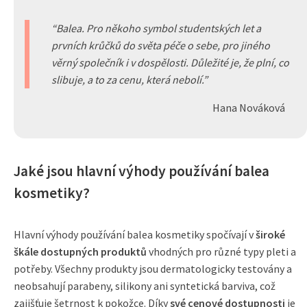
Balea. Pro někoho symbol studentských let a
prvních krůčků do světa péče o sebe, pro jiného
věrný společník i v dospělosti. Důležité je, že plní, co
slibuje, a to za cenu, která nebolí.
Hana Nováková
Jaké jsou hlavní výhody používání balea
kosmetiky?
Hlavní výhody používání balea kosmetiky spočívají v
široké
škále dostupných produktů
vhodných pro různé typy pleti a
potřeby. Všechny produkty jsou dermatologicky testovány a
neobsahují parabeny, silikony ani syntetická barviva, což
zajišťuje šetrnost k pokožce. Díky
své cenové dostupnosti
je