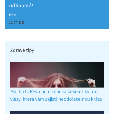
odhalené!
krása
10. 07. 2025
Zdravé tipy
Malibu C: Revoluční značka kosmetiky pro
vlasy, která vám zajistí neodolatelnou krásu