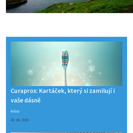
Curaprox: Kartáček, který si zamilují i
vaše dásně
krása
05. 06. 2026