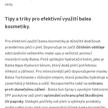
ceny.
Tipy a triky pro efektivní využití balea
kosmetiky.
Pro efektivní využití balea kosmetiky je důležité dodržovat
pravidelnou péči o pleť. Doporučuje se začít
čištěním obličeje
odstraněním veškerého make-upu a nečistot pomocí
micelární vody Balea. Poté aplikujte hydratační krém, jako je
Balea Aqua Hyaluron Sérum, který dodá pleti potřebnou
vlhkost a zářivost. Pro intenzivnější péči doporučujeme masku
Balea Tuchmaske s růžovým olejem, která pokožku hydratuje a
zanechává ji hebkou a svěží. Nezapomeňte také na
ochranu
proti slunečnímu záření
- Balea Sun Spray s vysokým faktorem
SPF poskytne vaší pleti
optimální ochranu před škodlivými
UV paprsky
. Sledujte potřeby své pleti a vybírejte produkty
podle svého typu pleti pro maximální účinek balea kosmetiky.