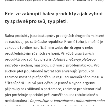
Kde lze zakoupit balea produkty a jak vybrat
ty správné pro svůj typ pleti.
Balea produkty jsou dostupné v prodejnách drogerií
dm
, které
se nacházejí po celé České republice. Kromě toho je možné je
zakoupit i online na oficiálním webu
dm drogerie
nebo
prostřednictvím různých e-shopů. Při výběru správných
produktů pro svůj typ pleti je
důležité znát svoji pleťovou
potřebu
- suchou, mastnou, citlivou či problematickou. Pro
suchou pleť jsou vhodné hydratační a vyživující produkty,
zatímco mastná pleť potřebuje regulaci nadměrného mazu a
čištění pórů. Citlivá pleť vyžaduje jemné a hypoalergenní
přípravky bez silikonů a parfemace, zatímco problematická
pleť potřebuje speciální péči zaměřenou na redukci akné a
nedokonalostí.
Doporučuje se konzultovat s odborníkem nebo