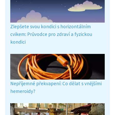
Zlepšete svou kondici s horizontálním
cvikem: Průvodce pro zdraví a fyzickou
kondici
Nepříjemné překvapení: Co dělat s vnějšími
hemeroidy?