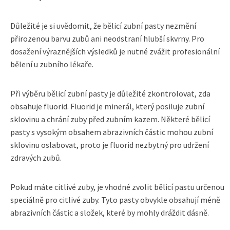
Důležité je si uvědomit, že bělicí zubní pasty nezmění
přirozenou barvu zubů ani neodstraní hlubší skvrny. Pro
dosažení výraznějších výsledků je nutné zvážit profesionální
bělení u zubního lékaře.
Při výběru bělicí zubní pasty je důležité zkontrolovat, zda
obsahuje fluorid. Fluorid je minerál, který posiluje zubní
sklovinu a chrání zuby před zubním kazem. Některé bělicí
pasty s vysokým obsahem abrazivních částic mohou zubní
sklovinu oslabovat, proto je fluorid nezbytný pro udržení
zdravých zubů.
Pokud máte citlivé zuby, je vhodné zvolit bělicí pastu určenou
speciálně pro citlivé zuby. Tyto pasty obvykle obsahují méně
abrazivních částic a složek, které by mohly dráždit dásně.