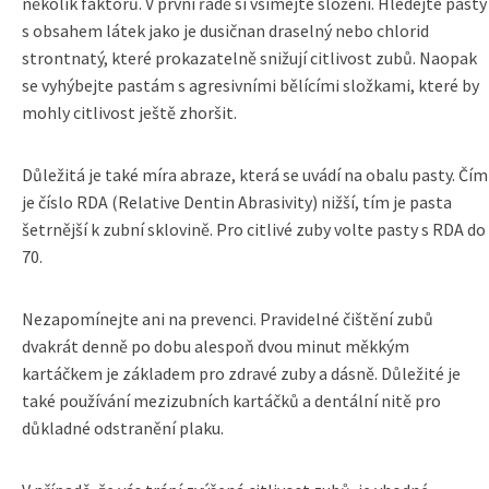
několik faktorů. V první řadě si všímejte složení. Hledejte pasty
s obsahem látek jako je dusičnan draselný nebo chlorid
strontnatý, které prokazatelně snižují citlivost zubů. Naopak
se vyhýbejte pastám s agresivními bělícími složkami, které by
mohly citlivost ještě zhoršit.
Důležitá je také míra abraze, která se uvádí na obalu pasty. Čím
je číslo RDA (Relative Dentin Abrasivity) nižší, tím je pasta
šetrnější k zubní sklovině. Pro citlivé zuby volte pasty s RDA do
70.
Nezapomínejte ani na prevenci. Pravidelné čištění zubů
dvakrát denně po dobu alespoň dvou minut měkkým
kartáčkem je základem pro zdravé zuby a dásně. Důležité je
také používání mezizubních kartáčků a dentální nitě pro
důkladné odstranění plaku.