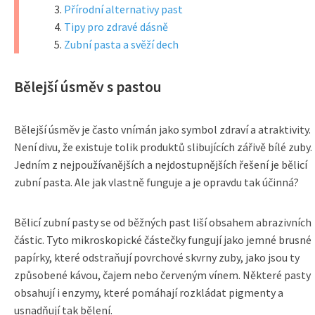
Přírodní alternativy past
Tipy pro zdravé dásně
Zubní pasta a svěží dech
Bělejší úsměv s pastou
Bělejší úsměv je často vnímán jako symbol zdraví a atraktivity.
Není divu, že existuje tolik produktů slibujících zářivě bílé zuby.
Jedním z nejpoužívanějších a nejdostupnějších řešení je bělicí
zubní pasta. Ale jak vlastně funguje a je opravdu tak účinná?
Bělicí zubní pasty se od běžných past liší obsahem abrazivních
částic. Tyto mikroskopické částečky fungují jako jemné brusné
papírky, které odstraňují povrchové skvrny zuby, jako jsou ty
způsobené kávou, čajem nebo červeným vínem. Některé pasty
obsahují i ​​enzymy, které pomáhají rozkládat pigmenty a
usnadňují tak bělení.