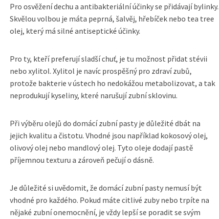
Pro osvěžení dechu a antibakteriální účinky se přidávají bylinky.
Skvělou volbou je máta peprná, šalvěj, hřebíček nebo tea tree
olej, který má silné antiseptické účinky.
Pro ty, kteří preferují sladší chuť, je tu možnost přidat stévii
nebo xylitol. Xylitol je navíc prospěšný pro zdraví zubů,
protože bakterie v ústech ho nedokážou metabolizovat, a tak
neprodukují kyseliny, které narušují zubní sklovinu.
Při výběru olejů do domácí zubní pasty je důležité dbát na
jejich kvalitu a čistotu. Vhodné jsou například kokosový olej,
olivový olej nebo mandlový olej. Tyto oleje dodají pastě
příjemnou texturu a zároveň pečují o dásně.
Je důležité si uvědomit, že domácí zubní pasty nemusí být
vhodné pro každého. Pokud máte citlivé zuby nebo trpíte na
nějaké zubní onemocnění, je vždy lepší se poradit se svým