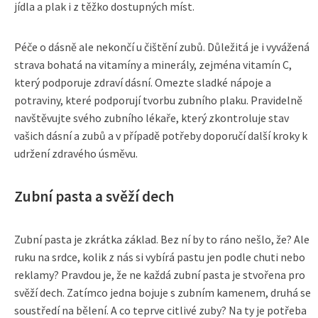
jídla a plak i z těžko dostupných míst.
Péče o dásně ale nekončí u čištění zubů. Důležitá je i vyvážená
strava bohatá na vitamíny a minerály, zejména vitamín C,
který podporuje zdraví dásní. Omezte sladké nápoje a
potraviny, které podporují tvorbu zubního plaku. Pravidelně
navštěvujte svého zubního lékaře, který zkontroluje stav
vašich dásní a zubů a v případě potřeby doporučí další kroky k
udržení zdravého úsměvu.
Zubní pasta a svěží dech
Zubní pasta je zkrátka základ. Bez ní by to ráno nešlo, že? Ale
ruku na srdce, kolik z nás si vybírá pastu jen podle chuti nebo
reklamy? Pravdou je, že ne každá zubní pasta je stvořena pro
svěží dech. Zatímco jedna bojuje s zubním kamenem, druhá se
soustředí na bělení. A co teprve citlivé zuby? Na ty je potřeba