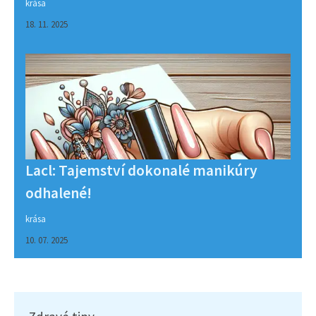
krása
18. 11. 2025
Lacl: Tajemství dokonalé manikúry
odhalené!
krása
10. 07. 2025