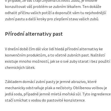
V případě, že vás trápí zvýšená citlivost zubů, je vhodné
konzultovat váš problém se zubním lékařem. Ten dokáže
odhalit příčinu vašich potíží a doporučit vám tu nejvhodnější
zubní pastu a další kroky pro zlepšení stavu vašich zubů.
Přírodní alternativy past
V dnešní době čím dál více lidí hledá přírodní alternativy ke
konvenčním produktům, a to včetně zubních past. Naštěstí
existuje mnoho možností, jak se o své zuby starat i bez použití
chemických látek.
Základem domácí zubní pasty je jemné abrazivo, které
mechanicky odstraňuje plak a nečistoty. Oblíbenou volbou je
jedlá soda, případně jemně mletá mořská sůl. Tyto ingredience
stačí smíchat s vodou do pastovité konzistence.