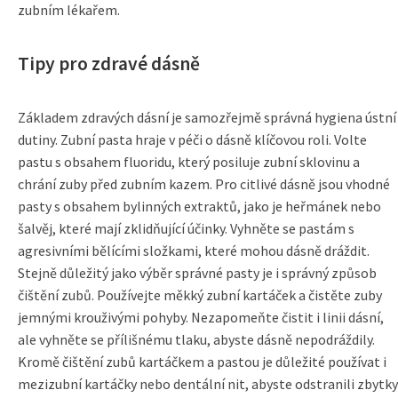
zubním lékařem.
Tipy pro zdravé dásně
Základem zdravých dásní je samozřejmě správná hygiena ústní
dutiny. Zubní pasta hraje v péči o dásně klíčovou roli. Volte
pastu s obsahem fluoridu, který posiluje zubní sklovinu a
chrání zuby před zubním kazem. Pro citlivé dásně jsou vhodné
pasty s obsahem bylinných extraktů, jako je heřmánek nebo
šalvěj, které mají zklidňující účinky. Vyhněte se pastám s
agresivními bělícími složkami, které mohou dásně dráždit.
Stejně důležitý jako výběr správné pasty je i správný způsob
čištění zubů. Používejte měkký zubní kartáček a čistěte zuby
jemnými krouživými pohyby. Nezapomeňte čistit i linii dásní,
ale vyhněte se přílišnému tlaku, abyste dásně nepodráždily.
Kromě čištění zubů kartáčkem a pastou je důležité používat i
mezizubní kartáčky nebo dentální nit, abyste odstranili zbytky