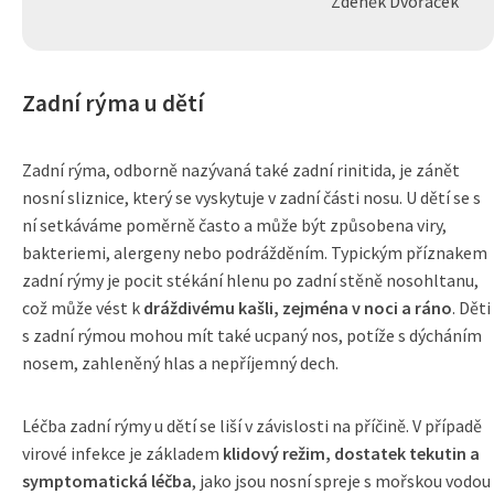
Zdeněk Dvořáček
Zadní rýma u dětí
Zadní rýma, odborně nazývaná také zadní rinitida, je zánět
nosní sliznice, který se vyskytuje v zadní části nosu. U dětí se s
ní setkáváme poměrně často a může být způsobena viry,
bakteriemi, alergeny nebo podrážděním. Typickým příznakem
zadní rýmy je pocit stékání hlenu po zadní stěně nosohltanu,
což může vést k
dráždivému kašli, zejména v noci a ráno
. Děti
s zadní rýmou mohou mít také ucpaný nos, potíže s dýcháním
nosem, zahleněný hlas a nepříjemný dech.
Léčba zadní rýmy u dětí se liší v závislosti na příčině. V případě
virové infekce je základem
klidový režim, dostatek tekutin a
symptomatická léčba
, jako jsou nosní spreje s mořskou vodou