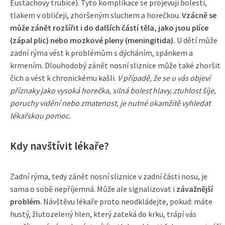
Eustachovy trubice). Tyto komplikace se projevují bolestí,
tlakem v obličeji, zhoršeným sluchem a horečkou.
Vzácně se
může zánět rozšířit i do dalších částí těla, jako jsou plíce
(zápal plic) nebo mozkové pleny (meningitida).
U dětí může
zadní rýma vést k problémům s dýcháním, spánkem a
krmením. Dlouhodobý zánět nosní sliznice může také zhoršit
čich a vést k chronickému kašli.
V případě, že se u vás objeví
příznaky jako vysoká horečka, silná bolest hlavy, ztuhlost šíje,
poruchy vidění nebo zmatenost, je nutné okamžitě vyhledat
lékařskou pomoc.
Kdy navštívit lékaře?
Zadní rýma, tedy zánět nosní sliznice v zadní části nosu, je
sama o sobě nepříjemná. Může ale signalizovat i
závažnější
problém
. Návštěvu lékaře proto neodkládejte, pokud: máte
hustý, žlutozelený hlen, který zateká do krku, trápí vás