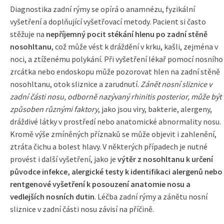
Diagnostika zadní rýmy se opírá o anamnézu, fyzikální
vyšetření a doplňující vyšetřovací metody. Pacient si často
stěžuje na
nepříjemný pocit stékání hlenu po zadní stěně
nosohltanu
, což může vést k dráždění v krku, kašli, zejména v
noci, a ztíženému polykání. Při vyšetření lékař pomocí nosního
zrcátka nebo endoskopu může pozorovat hlen na zadní stěně
nosohltanu, otok sliznice a zarudnutí.
Zánět nosní sliznice v
zadní části nosu, odborně nazývaný rhinitis posterior, může být
způsoben různými faktory
, jako jsou viry, bakterie, alergeny,
dráždivé látky v prostředí nebo anatomické abnormality nosu.
Kromě výše zmíněných příznaků se může objevit i zahlenění,
ztráta čichu a bolest hlavy. V některých případech je nutné
provést i další vyšetření, jako je
výtěr z nosohltanu k určení
původce infekce, alergické testy k identifikaci alergenů nebo
rentgenové vyšetření k posouzení anatomie nosu a
vedlejších nosních dutin
. Léčba zadní rýmy a zánětu nosní
sliznice v zadní části nosu závisí na příčině.