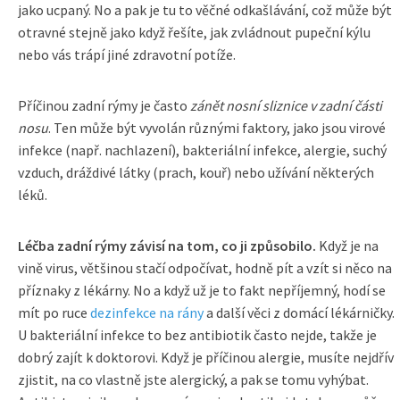
jako ucpaný. No a pak je tu to věčné odkašlávání, což může být
otravné stejně jako když řešíte, jak zvládnout pupeční kýlu
nebo vás trápí jiné zdravotní potíže.
Příčinou zadní rýmy je často
zánět nosní sliznice v zadní části
nosu
. Ten může být vyvolán různými faktory, jako jsou virové
infekce (např. nachlazení), bakteriální infekce, alergie, suchý
vzduch, dráždivé látky (prach, kouř) nebo užívání některých
léků.
Léčba zadní rýmy závisí na tom, co ji způsobilo.
Když je na
vině virus, většinou stačí odpočívat, hodně pít a vzít si něco na
příznaky z lékárny. No a když už je to fakt nepříjemný, hodí se
mít po ruce
dezinfekce na rány
a další věci z domácí lékárničky.
U bakteriální infekce to bez antibiotik často nejde, takže je
dobrý zajít k doktorovi. Když je příčinou alergie, musíte nejdřív
zjistit, na co vlastně jste alergický, a pak se tomu vyhýbat.