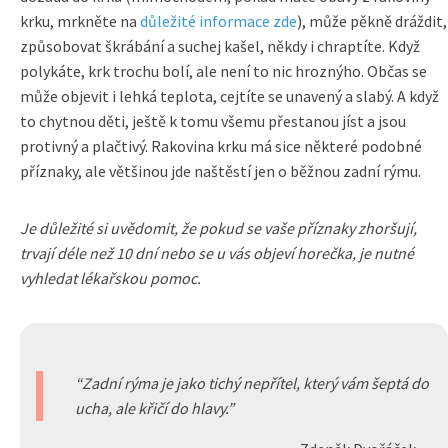
krku, mrkněte na
důležité informace zde
), může pěkně dráždit,
způsobovat škrábání a suchej kašel, někdy i chraptíte. Když
polykáte, krk trochu bolí, ale není to nic hroznýho. Občas se
může objevit i lehká teplota, cejtíte se unavený a slabý. A když
to chytnou děti, ještě k tomu všemu přestanou jíst a jsou
protivný a plačtivý. Rakovina krku má sice některé podobné
příznaky, ale většinou jde naštěstí jen o běžnou zadní rýmu.
Je důležité si uvědomit, že pokud se vaše příznaky zhoršují,
trvají déle než 10 dní nebo se u vás objeví horečka, je nutné
vyhledat lékařskou pomoc.
Zadní rýma je jako tichý nepřítel, který vám šeptá do
ucha, ale křičí do hlavy.