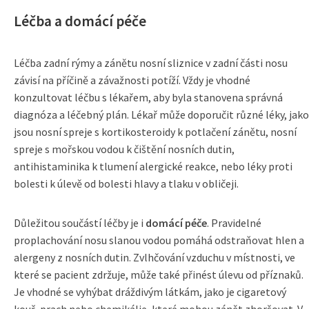
Léčba a domácí péče
Léčba zadní rýmy a zánětu nosní sliznice v zadní části nosu
závisí na příčině a závažnosti potíží. Vždy je vhodné
konzultovat léčbu s lékařem, aby byla stanovena správná
diagnóza a léčebný plán. Lékař může doporučit různé léky, jako
jsou nosní spreje s kortikosteroidy k potlačení zánětu, nosní
spreje s mořskou vodou k čištění nosních dutin,
antihistaminika k tlumení alergické reakce, nebo léky proti
bolesti k úlevě od bolesti hlavy a tlaku v obličeji.
Důležitou součástí léčby je i
domácí péče
. Pravidelné
proplachování nosu slanou vodou pomáhá odstraňovat hlen a
alergeny z nosních dutin. Zvlhčování vzduchu v místnosti, ve
které se pacient zdržuje, může také přinést úlevu od příznaků.
Je vhodné se vyhýbat dráždivým látkám, jako je cigaretový