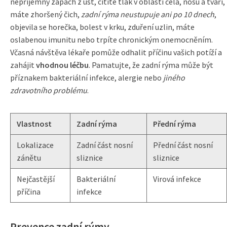
nepříjemný zápach z úst, cítíte tlak v oblasti čela, nosu a tváří,
máte zhoršený čich,
zadní rýma neustupuje ani po 10 dnech
,
objevila se horečka, bolest v krku, zduření uzlin, máte
oslabenou imunitu nebo trpíte chronickým onemocněním.
Včasná návštěva lékaře pomůže odhalit příčinu vašich potíží a
zahájit
vhodnou léčbu
. Pamatujte, že zadní rýma může být
příznakem bakteriální infekce, alergie nebo
jiného
zdravotního problému
.
Vlastnost
Zadní rýma
Přední rýma
Lokalizace
Zadní část nosní
Přední část nosní
zánětu
sliznice
sliznice
Nejčastější
Bakteriální
Virová infekce
příčina
infekce
Prevence zadní rýmy