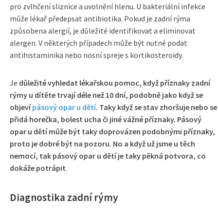
pro zvlhčení sliznice a uvolnění hlenu. U bakteriální infekce
může lékař předepsat antibiotika. Pokud je zadní rýma
způsobena alergií, je důležité identifikovat a eliminovat
alergen. V některých případech může být nutné podat
antihistaminika nebo nosní spreje s kortikosteroidy.
Je
důležité vyhledat lékařskou pomoc, když příznaky zadní
rýmy u dítěte trvají déle než 10 dní, podobně jako když se
objeví
pásový opar u dětí
. Taky když se stav zhoršuje nebo se
přidá horečka, bolest ucha či jiné vážné příznaky. Pásový
opar u dětí může být taky doprovázen podobnými příznaky,
proto je dobré být na pozoru. No a když už jsme u těch
nemocí, tak pásový opar u dětí je taky pěkná potvora, co
dokáže potrápit
.
Diagnostika zadní rýmy