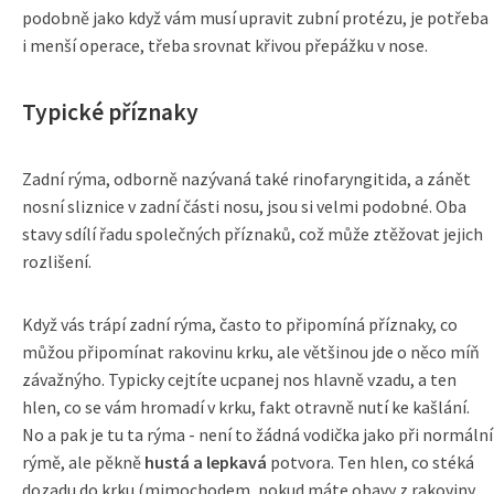
podobně jako když vám musí upravit zubní protézu, je potřeba
i menší operace, třeba srovnat křivou přepážku v nose.
Typické příznaky
Zadní rýma, odborně nazývaná také rinofaryngitida, a zánět
nosní sliznice v zadní části nosu, jsou si velmi podobné. Oba
stavy sdílí řadu společných příznaků, což může ztěžovat jejich
rozlišení.
Když vás trápí zadní rýma, často to připomíná příznaky, co
můžou připomínat rakovinu krku, ale většinou jde o něco míň
závažnýho. Typicky cejtíte ucpanej nos hlavně vzadu, a ten
hlen, co se vám hromadí v krku, fakt otravně nutí ke kašlání.
No a pak je tu ta rýma - není to žádná vodička jako při normální
rýmě, ale pěkně
hustá a lepkavá
potvora. Ten hlen, co stéká
dozadu do krku (mimochodem, pokud máte obavy z rakoviny