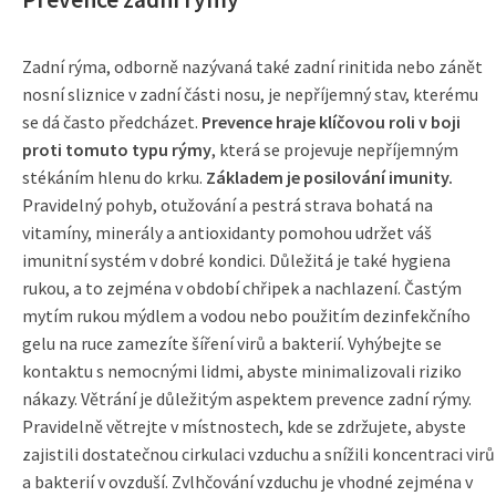
Zadní rýma, odborně nazývaná také zadní rinitida nebo zánět
nosní sliznice v zadní části nosu, je nepříjemný stav, kterému
se dá často předcházet.
Prevence hraje klíčovou roli v boji
proti tomuto typu rýmy
, která se projevuje nepříjemným
stékáním hlenu do krku.
Základem je posilování imunity.
Pravidelný pohyb, otužování a pestrá strava bohatá na
vitamíny, minerály a antioxidanty pomohou udržet váš
imunitní systém v dobré kondici. Důležitá je také hygiena
rukou, a to zejména v období chřipek a nachlazení. Častým
mytím rukou mýdlem a vodou nebo použitím dezinfekčního
gelu na ruce zamezíte šíření virů a bakterií. Vyhýbejte se
kontaktu s nemocnými lidmi, abyste minimalizovali riziko
nákazy. Větrání je důležitým aspektem prevence zadní rýmy.
Pravidelně větrejte v místnostech, kde se zdržujete, abyste
zajistili dostatečnou cirkulaci vzduchu a snížili koncentraci virů
a bakterií v ovzduší. Zvlhčování vzduchu je vhodné zejména v