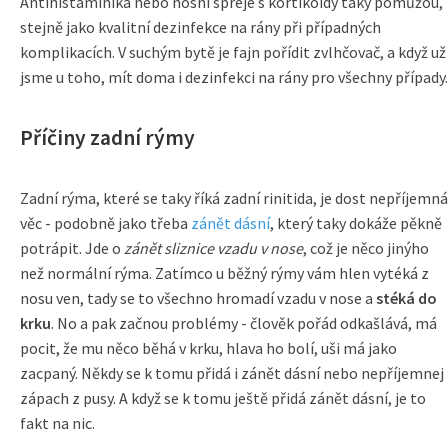
Antihistaminika nebo nosní spreje s kortikoidy taky pomůžou,
stejně jako kvalitní dezinfekce na rány při případných
komplikacích. V suchým bytě je fajn pořídit zvlhčovač, a když už
jsme u toho, mít doma i dezinfekci na rány pro všechny případy.
Příčiny zadní rýmy
Zadní rýma, které se taky říká zadní rinitida, je dost nepříjemná
věc - podobně jako třeba
zánět dásní
, který taky dokáže pěkně
potrápit. Jde o
zánět sliznice vzadu v nose
, což je něco jinýho
než normální rýma. Zatímco u běžný rýmy vám hlen vytéká z
nosu ven, tady se to všechno hromadí vzadu v nose a
stéká do
krku
. No a pak začnou problémy - člověk pořád odkašlává, má
pocit, že mu něco běhá v krku, hlava ho bolí, uši má jako
zacpaný. Někdy se k tomu přidá i zánět dásní nebo nepříjemnej
zápach z pusy. A když se k tomu ještě přidá zánět dásní, je to
fakt na nic.