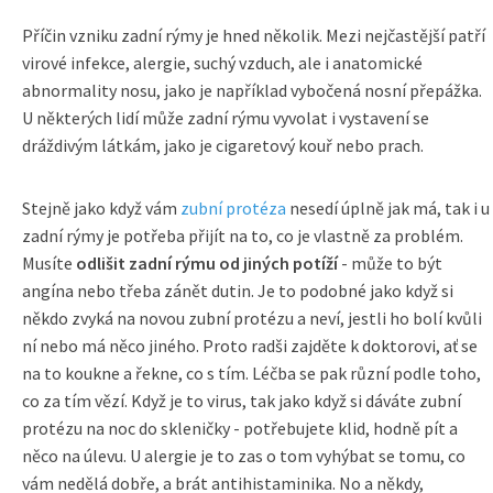
Příčin vzniku zadní rýmy je hned několik. Mezi nejčastější patří
virové infekce, alergie, suchý vzduch, ale i anatomické
abnormality nosu, jako je například vybočená nosní přepážka.
U některých lidí může zadní rýmu vyvolat i vystavení se
dráždivým látkám, jako je cigaretový kouř nebo prach.
Stejně jako když vám
zubní protéza
nesedí úplně jak má, tak i u
zadní rýmy je potřeba přijít na to, co je vlastně za problém.
Musíte
odlišit zadní rýmu od jiných potíží
- může to být
angína nebo třeba zánět dutin. Je to podobné jako když si
někdo zvyká na novou zubní protézu a neví, jestli ho bolí kvůli
ní nebo má něco jiného. Proto radši zajděte k doktorovi, ať se
na to koukne a řekne, co s tím. Léčba se pak různí podle toho,
co za tím vězí. Když je to virus, tak jako když si dáváte zubní
protézu na noc do skleničky - potřebujete klid, hodně pít a
něco na úlevu. U alergie je to zas o tom vyhýbat se tomu, co
vám nedělá dobře, a brát antihistaminika. No a někdy,