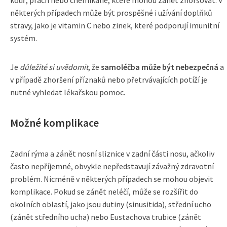
kouř, prach nebo chemikálie, které mohou zánět zhoršovat. V
některých případech může být prospěšné i užívání doplňků
stravy, jako je vitamin C nebo zinek, které podporují imunitní
systém.
Je
důležité si uvědomit
, že
samoléčba může být nebezpečná
a
v případě zhoršení příznaků nebo přetrvávajících potíží je
nutné vyhledat lékařskou pomoc.
Možné komplikace
Zadní rýma a zánět nosní sliznice v zadní části nosu, ačkoliv
často nepříjemné, obvykle nepředstavují závažný zdravotní
problém. Nicméně v některých případech se mohou objevit
komplikace. Pokud se zánět neléčí, může se rozšířit do
okolních oblastí, jako jsou dutiny (sinusitida), střední ucho
(zánět středního ucha) nebo Eustachova trubice (zánět