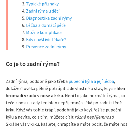
Typické příznaky
Zadní rýma u dětí
Diagnostika zadní rýmy
Léčba a domácí péče
Možné komplikace
Kdy navštívit lékaře?
Prevence zadní rýmy
Co je to zadní rýma?
Zadní rýma, podobně jako třeba
pupeční kýla a její léčba
,
dokáže člověka pěkně potrápit. Jde vlastně o stav, kdy se
hlen
hromadí vzadu v nose a krku
. Není to jako normální rýma, co
teče z nosu - tady ten hlen nepříjemně stéká po zadní stěně
krku. Když vás tohle trápí, podobně jako když řešíte pupeční
kýlu a nevíte, co s tím, můžete cítit
různé nepříjemnosti
.
Škrábe vás v krku, kašlete, chraptíte a máte pocit, že máte nos