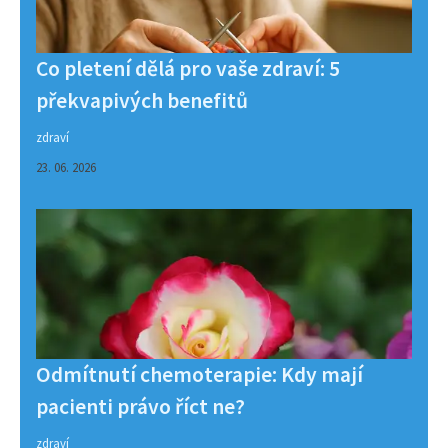
Co pletení dělá pro vaše zdraví: 5
překvapivých benefitů
zdraví
23. 06. 2026
Odmítnutí chemoterapie: Kdy mají
pacienti právo říct ne?
zdraví