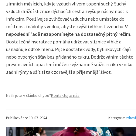
zimních měsících, kdy je vzduch vlivem topení suchý. Suchý
vzduch dráždí sliznice dýchacích cest a zvyšuje náchylnost k
infekcím. Používejte zvlhčovač vzduchu nebo umístěte do
místnosti nádoby s vodou, abyste zvýšili vlhkost vzduchu.
V
neposlední řadě nezapomínejte na dostatečný pitný režim.
Dostatečná hydratace pomáhá udržovat sliznice vlhké a
usnadňuje odtok hlenu. Pijte dostatek vody, bylinkových čajů
nebo ovocných šťáv bez přidaného cukru. Dodržováním těchto
preventivních opatření můžete významně snížit riziko vzniku
zadní rýmy a užít si tak zdravější a příjemnější život.
Našli jste v článku chybu?
Kontaktujte nás
Publikováno: 19. 07. 2024
Kategorie:
zdraví