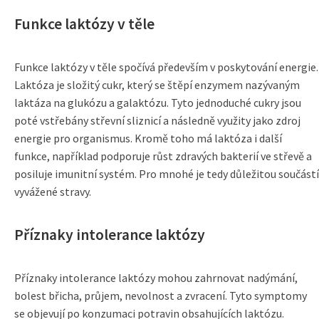
Funkce laktózy v těle
Funkce laktózy v těle spočívá především v poskytování energie.
Laktóza je složitý cukr, který se štěpí enzymem nazývaným
laktáza na glukózu a galaktózu. Tyto jednoduché cukry jsou
poté vstřebány střevní sliznicí a následně využity jako zdroj
energie pro organismus. Kromě toho má laktóza i další
funkce, například podporuje růst zdravých bakterií ve střevě a
posiluje imunitní systém. Pro mnohé je tedy důležitou součástí
vyvážené stravy.
Příznaky intolerance laktózy
Příznaky intolerance laktózy mohou zahrnovat nadýmání,
bolest břicha, průjem, nevolnost a zvracení. Tyto symptomy
se objevují po konzumaci potravin obsahujících laktózu.