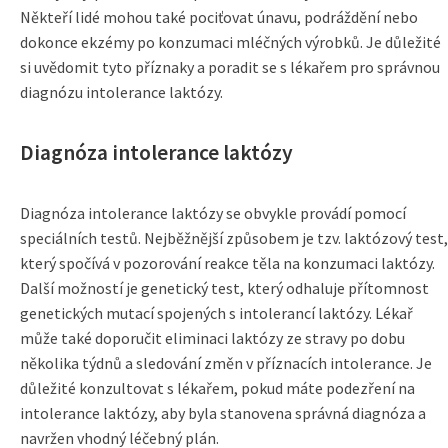
Někteří lidé mohou také pociťovat únavu, podráždění nebo
dokonce ekzémy po konzumaci mléčných výrobků. Je důležité
si uvědomit tyto příznaky a poradit se s lékařem pro správnou
diagnózu intolerance laktózy.
Diagnóza intolerance laktózy
Diagnóza intolerance laktózy se obvykle provádí pomocí
speciálních testů. Nejběžnější způsobem je tzv. laktózový test,
který spočívá v pozorování reakce těla na konzumaci laktózy.
Další možností je genetický test, který odhaluje přítomnost
genetických mutací spojených s intolerancí laktózy. Lékař
může také doporučit eliminaci laktózy ze stravy po dobu
několika týdnů a sledování změn v příznacích intolerance. Je
důležité konzultovat s lékařem, pokud máte podezření na
intolerance laktózy, aby byla stanovena správná diagnóza a
navržen vhodný léčebný plán.