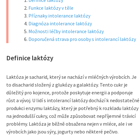
Definice laktózy
Funkce laktózy v těle
Příznaky intolerance laktózy
Diagnóza intolerance laktózy
Možnosti léčby intolerance laktózy
Doporučená strava pro osoby s intolerancí laktózy
Definice laktózy
Laktóza je sacharid, který se nachází v mléčných výrobcích. Je
to disacharid složený z glukózy a galaktózy. Tento cukr je
důležitý pro kojence, protože poskytuje energii a podporuje
růst a vývoj. U lidí s intolerancí laktózy dochází k nedostatečné
produkci enzymu laktázy, který je potřebný k rozkladu laktózy
na jednodušší cukry, což může způsobovat nepříjemné trávicí
problémy. Laktóza je běžně obsažena nejen v mléce, ale i ve
výrobcích jako jsou sýry, jogurty nebo některé pečivo.