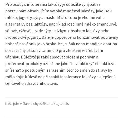
Pro osoby s intolerancí laktózy je důležité vyhýbat se
potravinám obsahujícím vysoké množství laktózy, jako jsou
mléko, jogurty, sýry a máslo. Místo toho je vhodné volit
alternativy bez laktózy, například rostlinné mléko (mandlové,
sójové, rýžové), tvrdé sýry s nízkým obsahem laktózy nebo
probiotické jogurty. Dále je doporučeno konzumovat potraviny
bohaté na vápník jako brokolice, tuňák nebo mandle a dbát na
dostatečný přísun vitamínu D pro zlepšení vstřebávání
vápníku. Důležité je také sledovat složení potravin a
preferovat produkty označené jako "bez laktózy" či "laktóza
snížena". S postupným zařazením těchto změn do stravy by
mělo dojít k úlevě od příznaků intolerance laktózy a zlepšení
celkového zdravotního stavu.
Našli jste v článku chybu?
Kontaktujte nás