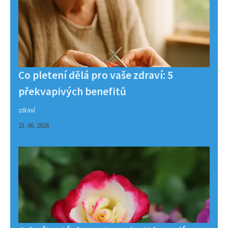
Co pletení dělá pro vaše zdraví: 5
překvapivých benefitů
zdraví
23. 06. 2026