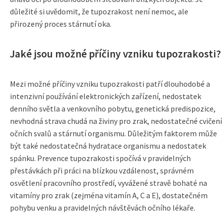
důležité si uvědomit, že tupozrakost není nemoc, ale
přirozený proces stárnutí oka.
Jaké jsou možné příčiny vzniku tupozrakosti?
Mezi možné příčiny vzniku tupozrakosti patří dlouhodobé a
intenzivní používání elektronických zařízení, nedostatek
denního světla a venkovního pobytu, genetická predispozice,
nevhodná strava chudá na živiny pro zrak, nedostatečné cvičení
očních svalů a stárnutí organismu. Důležitým faktorem může
být také nedostatečná hydratace organismu a nedostatek
spánku. Prevence tupozrakosti spočívá v pravidelných
přestávkách při práci na blízkou vzdálenost, správném
osvětlení pracovního prostředí, vyvážené stravě bohaté na
vitamíny pro zrak (zejména vitamín A, C a E), dostatečném
pohybu venku a pravidelných návštěvách očního lékaře.