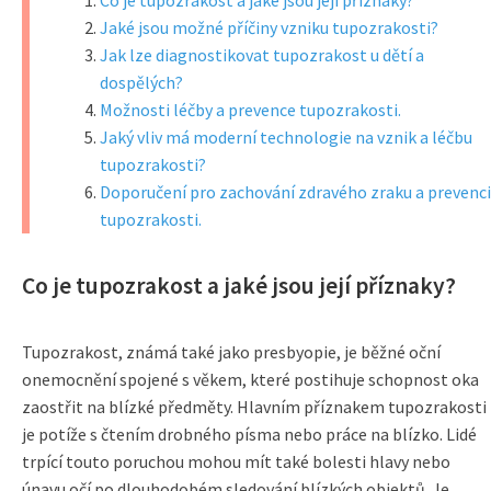
Co je tupozrakost a jaké jsou její příznaky?
Jaké jsou možné příčiny vzniku tupozrakosti?
Jak lze diagnostikovat tupozrakost u dětí a
dospělých?
Možnosti léčby a prevence tupozrakosti.
Jaký vliv má moderní technologie na vznik a léčbu
tupozrakosti?
Doporučení pro zachování zdravého zraku a prevenci
tupozrakosti.
Co je tupozrakost a jaké jsou její příznaky?
Tupozrakost, známá také jako presbyopie, je běžné oční
onemocnění spojené s věkem, které postihuje schopnost oka
zaostřit na blízké předměty. Hlavním příznakem tupozrakosti
je potíže s čtením drobného písma nebo práce na blízko. Lidé
trpící touto poruchou mohou mít také bolesti hlavy nebo
únavu očí po dlouhodobém sledování blízkých objektů. Je