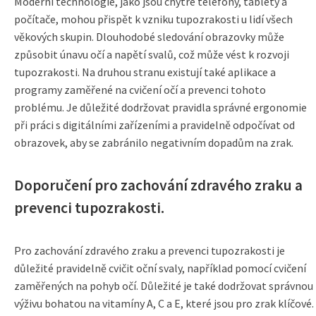
Moderní technologie, jako jsou chytré telefony, tablety a
počítače, mohou přispět k vzniku tupozrakosti u lidí všech
věkových skupin. Dlouhodobé sledování obrazovky může
způsobit únavu očí a napětí svalů, což může vést k rozvoji
tupozrakosti. Na druhou stranu existují také aplikace a
programy zaměřené na cvičení očí a prevenci tohoto
problému. Je důležité dodržovat pravidla správné ergonomie
při práci s digitálními zařízeními a pravidelně odpočívat od
obrazovek, aby se zabránilo negativním dopadům na zrak.
Doporučení pro zachování zdravého zraku a
prevenci tupozrakosti.
Pro zachování zdravého zraku a prevenci tupozrakosti je
důležité pravidelně cvičit oční svaly, například pomocí cvičení
zaměřených na pohyb očí. Důležité je také dodržovat správnou
výživu bohatou na vitamíny A, C a E, které jsou pro zrak klíčové.