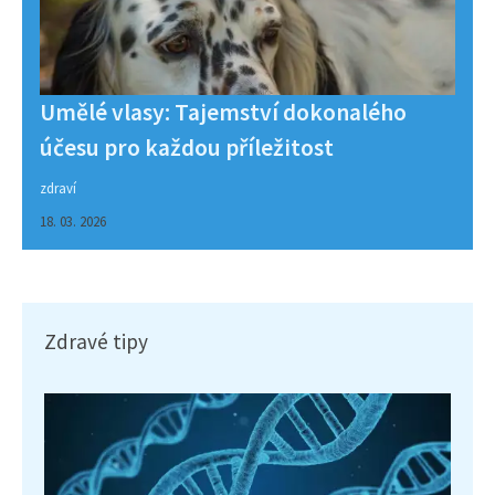
Umělé vlasy: Tajemství dokonalého
účesu pro každou příležitost
zdraví
18. 03. 2026
Zdravé tipy