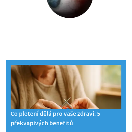
Co pletení dělá pro vaše zdraví: 5
překvapivých benefitů