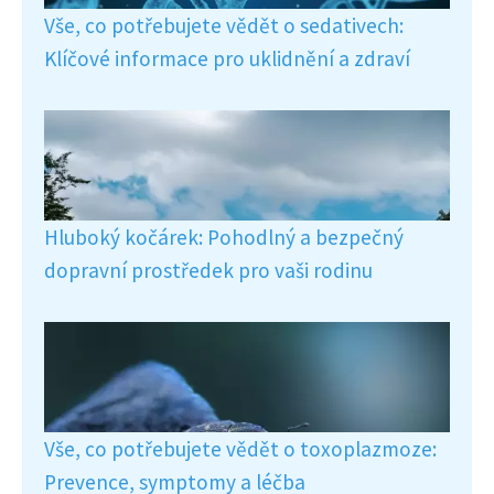
Vše, co potřebujete vědět o sedativech:
Klíčové informace pro uklidnění a zdraví
Hluboký kočárek: Pohodlný a bezpečný
dopravní prostředek pro vaši rodinu
Vše, co potřebujete vědět o toxoplazmoze:
Prevence, symptomy a léčba