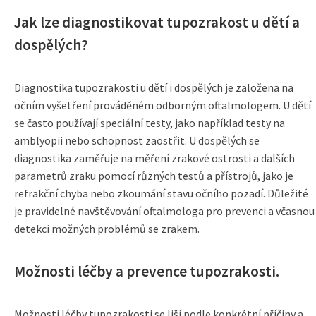
Jak lze diagnostikovat tupozrakost u dětí a
dospělých?
Diagnostika tupozrakosti u dětí i dospělých je založena na
očním vyšetření prováděném odborným oftalmologem. U dětí
se často používají speciální testy, jako například testy na
amblyopii nebo schopnost zaostřit. U dospělých se
diagnostika zaměřuje na měření zrakové ostrosti a dalších
parametrů zraku pomocí různých testů a přístrojů, jako je
refrakční chyba nebo zkoumání stavu očního pozadí. Důležité
je pravidelné navštěvování oftalmologa pro prevenci a včasnou
detekci možných problémů se zrakem.
Možnosti léčby a prevence tupozrakosti.
Možnosti léčby tupozrakosti se liší podle konkrétní příčiny a