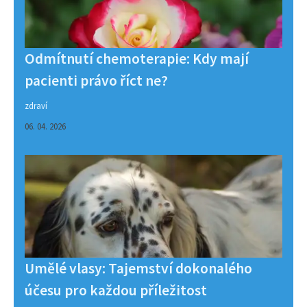
Odmítnutí chemoterapie: Kdy mají
pacienti právo říct ne?
zdraví
06. 04. 2026
Umělé vlasy: Tajemství dokonalého
účesu pro každou příležitost