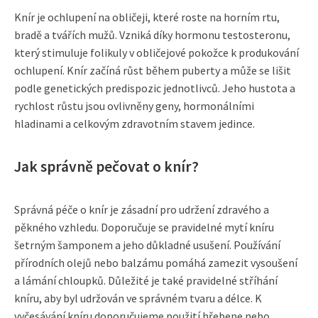
Knír je ochlupení na obličeji, které roste na horním rtu,
bradě a tvářích mužů. Vzniká díky hormonu testosteronu,
který stimuluje folikuly v obličejové pokožce k produkování
ochlupení. Knír začíná růst během puberty a může se lišit
podle genetických predispozic jednotlivců. Jeho hustota a
rychlost růstu jsou ovlivněny geny, hormonálními
hladinami a celkovým zdravotním stavem jedince.
Jak správně pečovat o knír?
Správná péče o knír je zásadní pro udržení zdravého a
pěkného vzhledu. Doporučuje se pravidelné mytí kníru
šetrným šamponem a jeho důkladné usušení. Používání
přírodních olejů nebo balzámu pomáhá zamezit vysoušení
a lámání chloupků. Důležité je také pravidelné stříhání
kníru, aby byl udržován ve správném tvaru a délce. K
vyčesávání kníru doporučujeme použití hřebene nebo