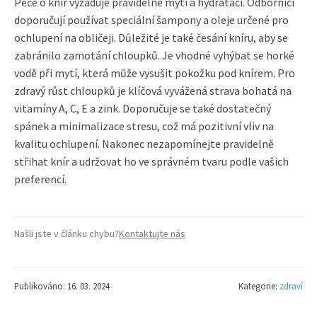
Péče o knír vyžaduje pravidelné mytí a hydrataci. Odborníci
doporučují používat speciální šampony a oleje určené pro
ochlupení na obličeji. Důležité je také česání kníru, aby se
zabránilo zamotání chloupků. Je vhodné vyhýbat se horké
vodě při mytí, která může vysušit pokožku pod knírem. Pro
zdravý růst chloupků je klíčová vyvážená strava bohatá na
vitamíny A, C, E a zink. Doporučuje se také dostatečný
spánek a minimalizace stresu, což má pozitivní vliv na
kvalitu ochlupení. Nakonec nezapomínejte pravidelně
střihat knír a udržovat ho ve správném tvaru podle vašich
preferencí.
Našli jste v článku chybu?
Kontaktujte nás
Publikováno: 16. 03. 2024
Kategorie:
zdraví