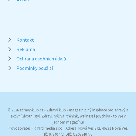
Kontakt
Reklama
Ochrana osobních údajů
Podmínky použití
© 2026 zdravy-klub.cz - Zdravý klub - magazín plný inspirace pro zdravý a
aktivní životní styl. Zdraví, výživa, trénink, wellness i psychika - to vše v
jednom magazínu!
Provozovatel: PR Yard media s.r.o., Adresa: Nová Ves 272, 46331 Nová Ves,
IČ: 07840772, DIČ: CZ07840772